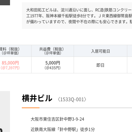
大和田拓工ビルは、淀川通沿いに面し、RC造(鉄筋コンクリート
工1977年、阪神本線千船駅徒歩8分です。ＪＲ東西線御幣島
が備わっていますので、夜間や不在の際にも安心できます。
必見です。
賃料（税抜）
共益費（税抜）
入居可能日
（＠坪単価）
（＠坪単価）
85,000円
5,000円
即日
（＠7,397円）
（＠435円）
横井ビル
〈1533Q-001〉
大阪市東住吉区
針中野3-9-24
近鉄南大阪線「
針中野駅
」徒歩1分