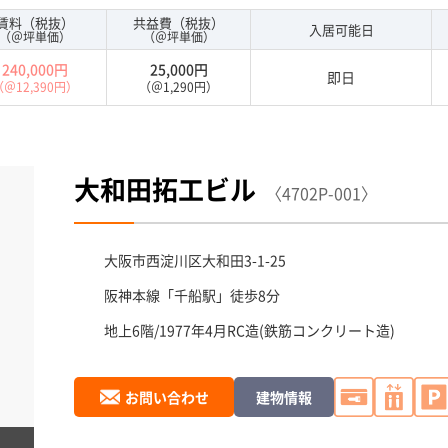
賃料（税抜）
共益費（税抜）
入居可能日
（＠坪単価）
（＠坪単価）
240,000円
25,000円
即日
（＠12,390円）
（＠1,290円）
大和田拓工ビル
〈4702P-001〉
大阪市西淀川区
大和田3-1-25
阪神本線「
千船駅
」徒歩8分
地上6階/1977年4月
RC造(鉄筋コンクリート造)
お問い合わせ
建物情報