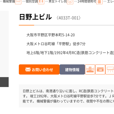
… 機械警備
… 個別空調
… 男女トイレ別
… 24時間使用可
… エ
日野上ビル
〈4033T-001〉
大阪市平野区
平野本町5-14-20
大阪メトロ谷町線「
平野駅
」徒歩7分
地上6階/地下1階/1992年4月
RC造(鉄筋コンクリート造
お問い合わせ
建物情報
日野上ビルは、南港通り沿いに面し、RC造(鉄筋コンクリート
す。 竣工1992年、大阪メトロ谷町線平野駅徒歩7分です。ＪＲ関西本線平野駅徒歩14分と複数駅利用可
能です。 機械警備が備わっていますので、夜間や不在の際に
りますので、地震対策を検討されている方にオススメです。
に出入りが出来ます。駐車場完備なので、車の必要なお客様