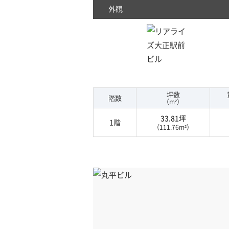
外観
坪数
階数
（m²）
33.81坪
1階
（111.76m²）