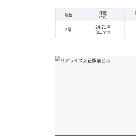
坪数
階数
（m²）
24.71坪
2階
（81.7m²）