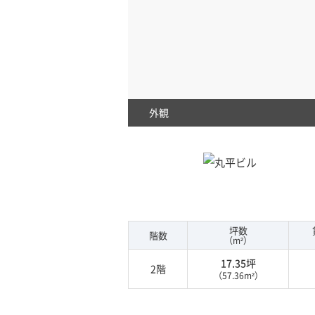
外観
坪数
階数
（m²）
17.35坪
2階
（57.36m²）