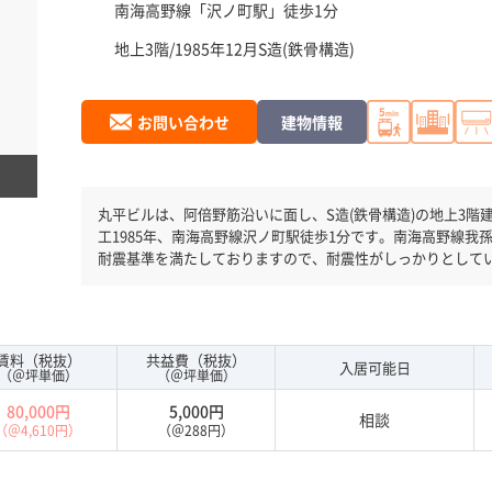
南海高野線「
沢ノ町駅
」徒歩1分
地上3階/1985年12月
S造(鉄骨構造)
お問い合わせ
建物情報
丸平ビルは、阿倍野筋沿いに面し、S造(鉄骨構造)の地上3階建
工1985年、南海高野線沢ノ町駅徒歩1分です。南海高野線我
耐震基準を満たしておりますので、耐震性がしっかりとして
ので時間帯を気にせず利用できます。
賃料（税抜）
共益費（税抜）
入居可能日
（＠坪単価）
（＠坪単価）
80,000円
5,000円
相談
（＠4,610円）
（＠288円）