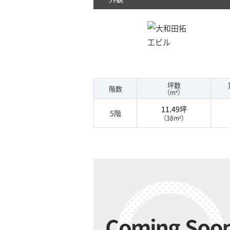
坪数
階数
（m²）
11.49坪
5階
（38m²）