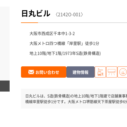
日丸ビル
〈2142O-001〉
大阪市西成区
千本中1-3-2
大阪メトロ四つ橋線「
岸里駅
」徒歩1分
地上10階/地下1階/1973年
S造(鉄骨構造)
お問い合わせ
建物情報
日丸ビルは、S造(鉄骨構造)の地上10階/地下1階建で店舗兼
橋線岸里駅徒歩1分です。大阪メトロ堺筋線天下茶屋駅徒歩6