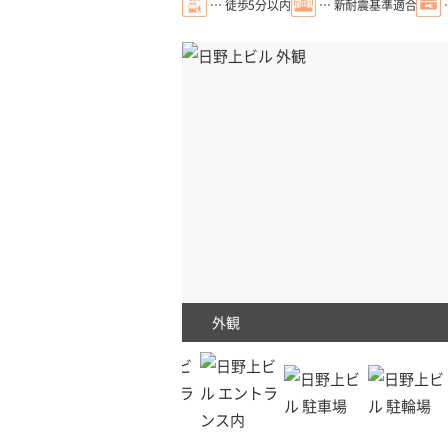
… 徒歩5分以内
… 新耐震基準適合
外観