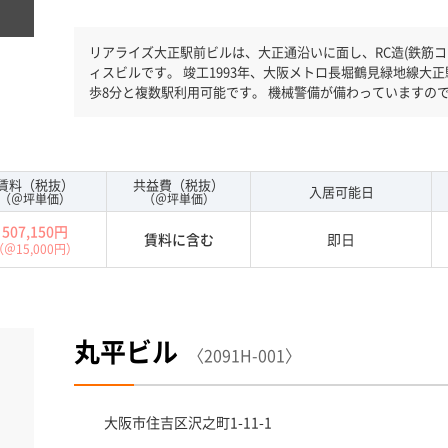
リアライズ大正駅前ビルは、大正通沿いに面し、RC造(鉄筋コ
ィスビルです。 竣工1993年、大阪メトロ長堀鶴見緑地線大正駅徒歩3分です。阪神なんば線ドーム前駅徒
歩8分と複数駅利用可能です。 機械警備が備わっていますの
震基準を満たしておりますので、地震対策を検討されている
になりますので自由に出入りが出来ます。駐車場完備なので
ア１００坪以上ある大型ビルです。
賃料（税抜）
共益費（税抜）
入居可能日
（＠坪単価）
（＠坪単価）
507,150円
賃料に含む
即日
（＠15,000円）
丸平ビル
〈2091H-001〉
大阪市住吉区
沢之町1-11-1