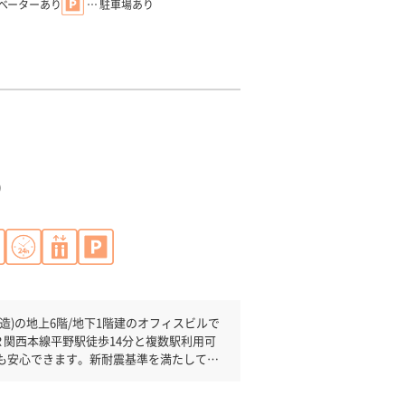
レベーターあり
… 駐車場あり
)
造)の地上6階/地下1階建のオフィスビルで
も安心できます。新耐震基準を満たしてお
土日・祝日も利用可能になりますので自由
には必見です。