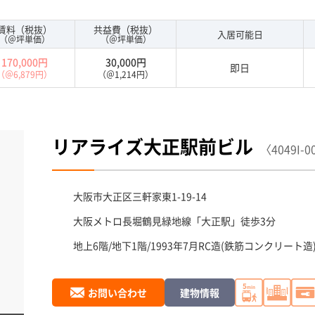
賃料（税抜）
共益費（税抜）
入居可能日
（＠坪単価）
（＠坪単価）
170,000円
30,000円
即日
（＠6,879円）
（＠1,214円）
リアライズ大正駅前ビル
〈4049I-0
大阪市大正区
三軒家東1-19-14
大阪メトロ長堀鶴見緑地線「
大正駅
」徒歩3分
地上6階/地下1階/1993年7月
RC造(鉄筋コンクリート造
お問い合わせ
建物情報