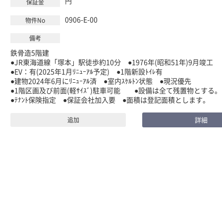
円
0906-E-00
鉄骨造5階建
●JR東海道線「塚本」駅徒歩約10分 ●1976年(昭和51年)9月竣工
●EV：有(2025年1月ﾘﾆｭｰｱﾙ予定) ●1階新設ﾄｲﾚ有
●建物2024年6月にﾘﾆｭｰｱﾙ済 ●室内ｽｹﾙﾄﾝ状態 ●現況優先
●1階区画及び前面(軽ｻｲｽﾞ)駐車可能 ●設備は全て残置物とする。
●ﾃﾅﾝﾄ保険指定 ●保証会社加入要 ●面積は登記面積とします。
詳細
追加