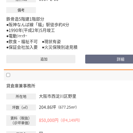
鉄骨造5階建1階部分
●阪神なんば線「福」駅徒歩約4分
●1990年(平成2年)5月竣工
●電動ｼｬｯﾀｰ
●飲食・福祉不可 ●現状有姿
●保証会社加入要 ●火災保険別途見積
詳細
追加
貸倉庫兼事務所
大阪市西淀川区
野里
204.86坪
（677.25m²）
850,000円
（＠4,149円）