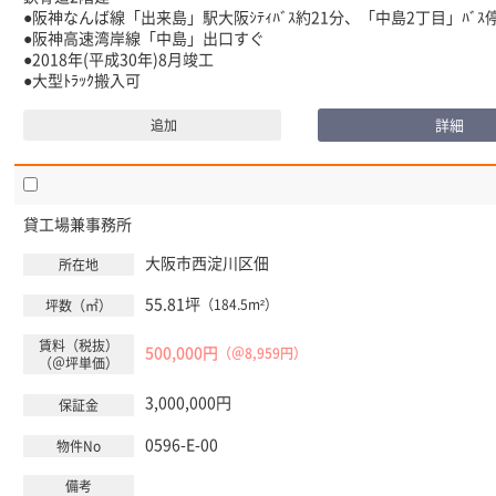
●阪神なんば線「出来島」駅大阪ｼﾃｨﾊﾞｽ約21分、「中島2丁目」ﾊﾞｽ
●阪神高速湾岸線「中島」出口すぐ
●2018年(平成30年)8月竣工
●大型ﾄﾗｯｸ搬入可
詳細
追加
貸工場兼事務所
大阪市西淀川区
佃
55.81坪
（184.5m²）
500,000円
（＠8,959円）
3,000,000円
0596-E-00