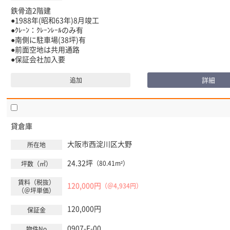
鉄骨造2階建
●1988年(昭和63年)8月竣工
●ｸﾚｰﾝ：ｸﾚｰﾝﾚｰﾙのみ有
●南側に駐車場(38坪)有
●前面空地は共用通路
●保証会社加入要
詳細
追加
貸倉庫
大阪市西淀川区
大野
24.32坪
（80.41m²）
120,000円
（＠4,934円）
120,000円
0907-E-00