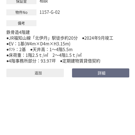
相談
1157-G-02
鉄骨造4階建
●JR福知山線「北伊丹」駅徒歩約20分 ●2024年9月竣工
●EV：1基(W4m×D4m×H3.15m)
●ﾘﾌﾄ：2基 ●天井高：1～4階5.5m
●床荷重：1階2.5ｔ/㎡ 2～4階1.5ｔ/㎡
●4階事務所部分：93.97坪 ●定期建物賃貸借契約
詳細
追加