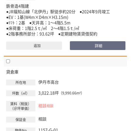
鉄骨造4階建
●JR福知山線「北伊丹」駅徒歩約20分 ●2024年9月竣工
●EV：1基(W4m×D4m×H3.15m)
●ﾘﾌﾄ：2基 ●天井高：1～4階5.5m
●床荷重：1階2.5ｔ/㎡ 2～4階1.5ｔ/㎡
●2階事務所部分：93.62坪 ●定期建物賃貸借契約
詳細
追加
貸倉庫
伊丹市
高台
3,022.18坪
（9,990.66m²）
相談
相談
相談
1157-G-01