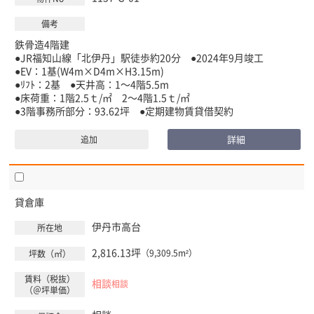
鉄骨造4階建
●JR福知山線「北伊丹」駅徒歩約20分 ●2024年9月竣工
●EV：1基(W4m×D4m×H3.15m)
●ﾘﾌﾄ：2基 ●天井高：1～4階5.5m
●床荷重：1階2.5ｔ/㎡ 2～4階1.5ｔ/㎡
●3階事務所部分：93.62坪 ●定期建物賃貸借契約
詳細
追加
貸倉庫
伊丹市
高台
2,816.13坪
（9,309.5m²）
相談
相談