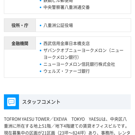
中央警察署八重洲通交番
役所・庁
八重洲公証役場
金融機関
西武信用金庫日本橋支店
ザバンクオブニューヨークメロン（ニュー
ヨークメロン銀行）
ニューヨークメロン信託銀行株式会社
ウェルズ・ファーゴ銀行
スタッフコメント
TOFROM YAESU TOWER／EXEVIA TOKYO YAESUは、中央区八
重洲に所在する地上51階／地下4階建ての賃貸オフィスビルです。
現在募集中の区画が21区画（23坪～824坪）あり、事務所、レンタ