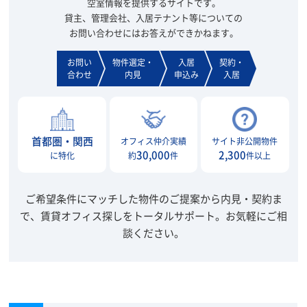
空室情報を提供するサイトです。
貸主、管理会社、入居テナント等についての
お問い合わせにはお答えができかねます。
お問い
物件選定・
入居
契約・
合わせ
内見
申込み
入居
首都圏・関西
オフィス仲介実績
サイト非公開物件
30,000
2,300
に特化
約
件
件以上
ご希望条件にマッチした物件のご提案から内見・契約ま
で、賃貸オフィス探しをトータルサポート。
お気軽にご相
談ください。