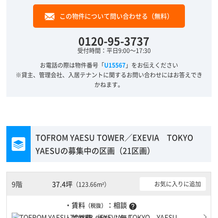
この物件について問い合わせる（無料）
0120-95-3737
受付時間：平日9:00～17:30
お電話の際は物件番号「
U15567
」をお伝えください
※貸主、管理会社、入居テナントに関するお問い合わせにはお答えでき
かねます。
TOFROM YAESU TOWER／EXEVIA TOKYO
YAESUの募集中の区画（21区画）
9階
37.4坪
お気に入りに追加
（123.66m²）
・賃料
：相談
（税抜）
help
・共益費
：無し
（税抜）