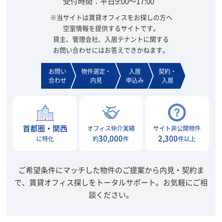
受付時間：平日9:00～17:00
※当サイトは賃貸オフィスをお探しの方へ
空室情報を提供するサイトです。
貸主、管理会社、入居テナントに関する
お問い合わせにはお答えできかねます。
お問い
物件選定・
入居
契約・
合わせ
内見
申込み
入居
首都圏・関西
オフィス仲介実績
サイト非公開物件
30,000
2,300
に特化
約
件
件以上
ご希望条件にマッチした物件のご提案から内見・契約ま
で、賃貸オフィス探しをトータルサポート。
お気軽にご相
談ください。