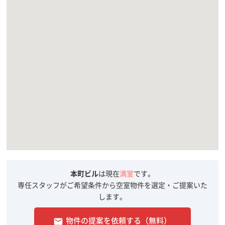
本町ビル
は現在
満室
です。
専任スタッフがご希望条件から空室物件を選定・ご提案いた
します。
物件の提案を依頼する（無料）
email