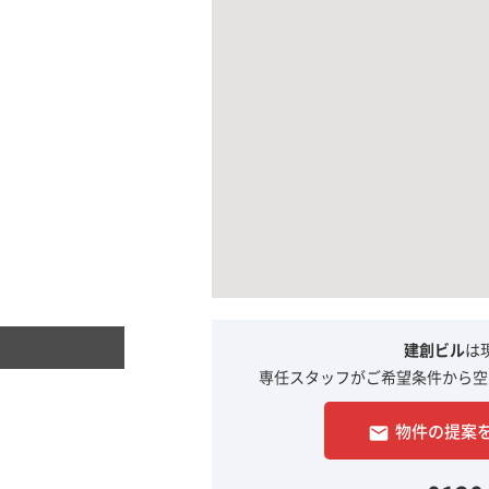
建創ビル
は
専任スタッフがご希望条件から空
物件の提案
email