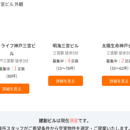
トライフ神戸三宮ビ
明海三宮ビル
太陽生命神戸
三宮駅 徒歩5分
三宮駅 徒歩5
ル
4
2
戸三宮駅 徒歩3分
募集中：
募集中：
区画
区
1
（15〜78坪）
（33〜62坪
募集中：
区画
（88坪）
詳細を見る
詳細を見る
詳細を見る
建創ビル
は現在
満室
です。
専任スタッフがご希望条件から空室物件を選定・ご提案いたします