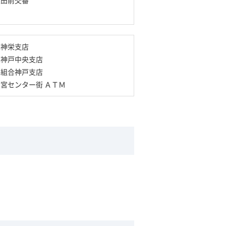
庫神栄支店
庫神戸中央支店
用組合神戸支店
宮センター街 ＡＴＭ