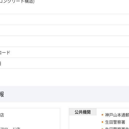
筋コンクリート構造)
ロード
日
報
公共機関
店
神戸山本通
生田警察署
アロード店
生田警察署