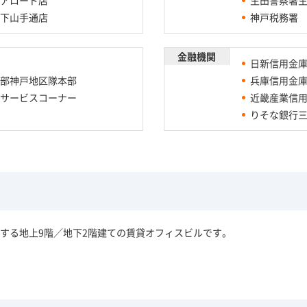
下山手通店
神戸税務署
金融機関
日新信用金
部神戸地区隊本部
兵庫信用金
サービスコーナー
近畿産業信
りそな銀行三
する地上9階／地下2階建ての賃貸オフィスビルです。