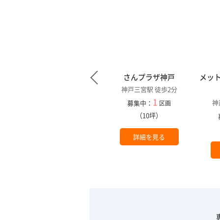
ＩＳＳＸ
さんプラザ神戸
メッ
神戸三宮駅 徒歩8分
神戸三宮駅 徒歩2分
1
1
神
募集中：
募集中：
区画
区画
（226坪）
（10坪）
詳細を見る
詳細を見る