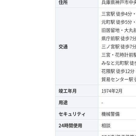
住所
兵庫県神戸市中央区
三宮駅
徒歩4分
元町駅
徒歩5分
旧居留地・大丸
県庁前駅
徒歩7
交通
三ノ宮駅
徒歩7
三宮・花時計前
みなと元町駅
徒
花隈駅
徒歩12
貿易センター駅
竣工年月
1974年2月
用途
-
セキュリティ
機械警備
24時間使用
相談