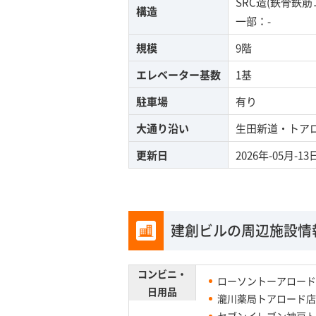
SRC造(鉄骨鉄
構造
一部：-
規模
9階
エレベーター基数
1基
駐車場
有り
大通り沿い
生田新道・トア
更新日
2026年-05月-13
建創ビルの周辺施設情
コンビニ・
ローソントーアロード
日用品
瀧川薬局トアロード店
セブンイレブン神戸ト