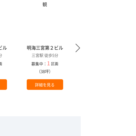
ビル
明海三宮第２ビル
ＩＳＳＸ
分
三宮駅 徒歩5分
神戸三宮駅 徒歩8分
1
1
募集中：
募集中：
画
区画
区画
）
（38坪）
（226坪）
詳細を見る
詳細を見る
。