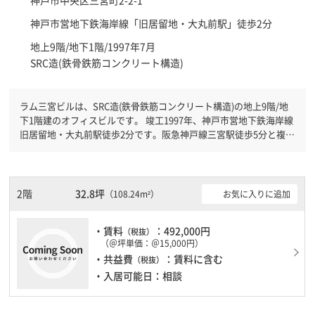
神戸市営地下鉄海岸線「
旧居留地・大丸前駅
」徒歩2分
地上9階/地下1階/1997年7月
SRC造(鉄骨鉄筋コンクリート構造)
ラム三宮ビルは、SRC造(鉄骨鉄筋コンクリート構造)の地上9階/地
下1階建のオフィスビルです。 竣工1997年、神戸市営地下鉄海岸線
旧居留地・大丸前駅徒歩2分です。阪急神戸線三宮駅徒歩5分と複数
駅利用可能です。 機械警備が備わっていますので、夜間や不在の
際にも安心できます。新耐震基準を満たしておりますので、地震対
策を検討されている方にオススメです。土日・祝日も利用可能にな
りますので自由に出入りが出来ます。
2階
32.8坪
お気に入りに追加
（108.24m²）
・賃料
：492,000円
（税抜）
（＠坪単価：＠15,000円）
・共益費
：賃料に含む
（税抜）
・入居可能日：相談