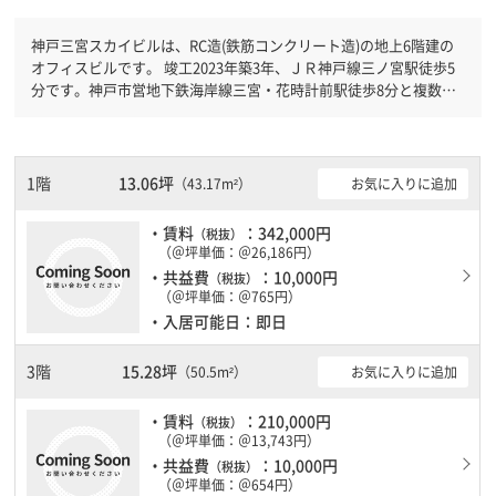
神戸三宮スカイビルは、RC造(鉄筋コンクリート造)の地上6階建の
オフィスビルです。 竣工2023年築3年、ＪＲ神戸線三ノ宮駅徒歩5
分です。神戸市営地下鉄海岸線三宮・花時計前駅徒歩8分と複数駅
利用可能です。 新耐震基準を満たしておりますので、地震対策を
検討されている方にオススメです。
1階
13.06坪
お気に入りに追加
（43.17m²）
・賃料
：342,000円
（税抜）
（＠坪単価：＠26,186円）
・共益費
：10,000円
（税抜）
（＠坪単価：＠765円）
・入居可能日：即日
3階
15.28坪
お気に入りに追加
（50.5m²）
・賃料
：210,000円
（税抜）
（＠坪単価：＠13,743円）
・共益費
：10,000円
（税抜）
（＠坪単価：＠654円）