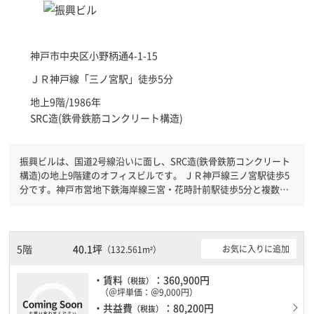
神戸市中央区
小野柄通4-1-15
ＪＲ神戸線「
三ノ宮駅
」徒歩5分
地上9階/1986年
SRC造(鉄骨鉄筋コンクリート構造)
振興ビルは、国道2号線沿いに面し、SRC造(鉄骨鉄筋コンクリート
構造)の地上9階建のオフィスビルです。 ＪＲ神戸線三ノ宮駅徒歩5
分です。神戸市営地下鉄海岸線三宮・花時計前駅徒歩5分と複数駅
利用可能です。 機械警備が備わっていますので、夜間や不在の際
にも安心できます。新耐震基準を満たしておりますので、地震対策
を検討されている方にオススメです。土日・祝日も利用可能になり
ますので自由に出入りが出来ます。
5階
40.1坪
お気に入りに追加
（132.561m²）
・賃料
：360,900円
（税抜）
（＠坪単価：＠9,000円）
・共益費
：80,200円
（税抜）