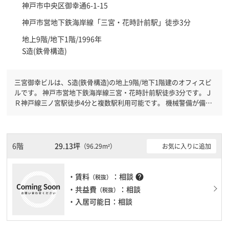
神戸市中央区
御幸通6-1-15
神戸市営地下鉄海岸線「
三宮・花時計前駅
」徒歩3分
地上9階/地下1階/1996年
S造(鉄骨構造)
三宮御幸ビルは、S造(鉄骨構造)の地上9階/地下1階建のオフィスビ
ルです。 神戸市営地下鉄海岸線三宮・花時計前駅徒歩3分です。Ｊ
Ｒ神戸線三ノ宮駅徒歩4分と複数駅利用可能です。 機械警備が備わ
っていますので、夜間や不在の際にも安心できます。新耐震基準を
満たしておりますので、地震対策を検討されている方にオススメで
す。土日・祝日も利用可能になりますので自由に出入りが出来ま
す。駐車場完備なので、車の必要なお客様には必見です。１フロア
6階
29.13坪
お気に入りに追加
（96.29m²）
１００坪以上ある大型ビルです。ＥＶが複数基ありますので、フロ
アまでの待ち時間があまりかかりません。
・賃料
：相談
help
（税抜）
・共益費
：相談
（税抜）
・入居可能日：相談