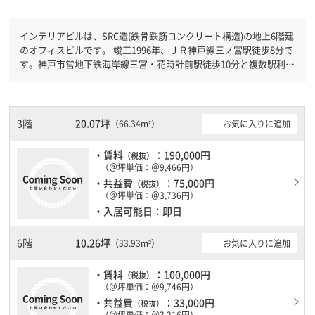
インテリアビルは、SRC造(鉄骨鉄筋コンクリート構造)の地上6階建
のオフィスビルです。 竣工1996年、ＪＲ神戸線三ノ宮駅徒歩8分で
す。神戸市営地下鉄海岸線三宮・花時計前駅徒歩10分と複数駅利用
可能です。 新耐震基準を満たしておりますので、地震対策を検討
されている方にオススメです。駐車場完備なので、車の必要なお客
様には必見です。
3階
20.07坪
お気に入りに追加
（66.34m²）
・賃料
：190,000円
（税抜）
（＠坪単価：＠9,466円）
・共益費
：75,000円
（税抜）
（＠坪単価：＠3,736円）
・入居可能日：即日
6階
10.26坪
お気に入りに追加
（33.93m²）
・賃料
：100,000円
（税抜）
（＠坪単価：＠9,746円）
・共益費
：33,000円
（税抜）
（＠坪単価：＠3,216円）