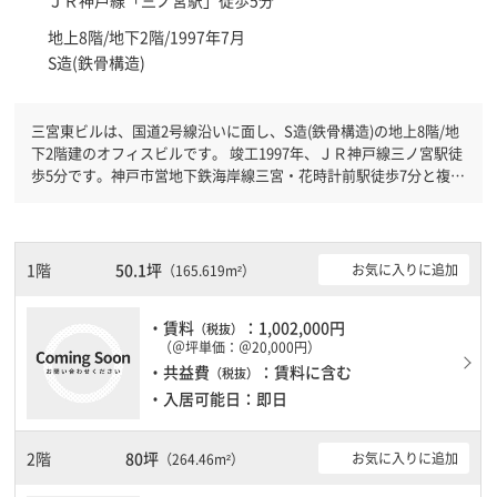
ＪＲ神戸線「
三ノ宮駅
」徒歩5分
地上8階/地下2階/1997年7月
S造(鉄骨構造)
三宮東ビルは、国道2号線沿いに面し、S造(鉄骨構造)の地上8階/地
下2階建のオフィスビルです。 竣工1997年、ＪＲ神戸線三ノ宮駅徒
歩5分です。神戸市営地下鉄海岸線三宮・花時計前駅徒歩7分と複数
駅利用可能です。 機械警備が備わっていますので、夜間や不在の
際にも安心できます。新耐震基準を満たしておりますので、耐震性
がしっかりとしています。土日・祝日も利用可能になりますので時
間帯を気にせず利用できます。駐車場もありますので、車を利用さ
1階
50.1坪
お気に入りに追加
（165.619m²）
れるお客様には使いやすいです。１フロア１００坪以上ある大型ビ
ルです。ＥＶが複数基ありますので、フロアまでの待ち時間があま
・賃料
：1,002,000円
りかかりません。
（税抜）
（＠坪単価：＠20,000円）
・共益費
：賃料に含む
（税抜）
・入居可能日：即日
2階
80坪
お気に入りに追加
（264.46m²）