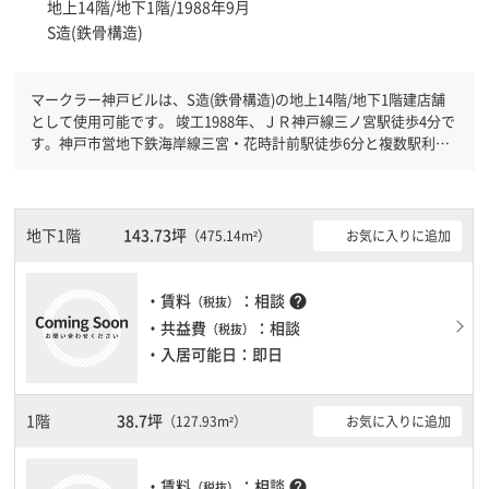
地上14階/地下1階/1988年9月
S造(鉄骨構造)
マークラー神戸ビルは、S造(鉄骨構造)の地上14階/地下1階建店舗
として使用可能です。 竣工1988年、ＪＲ神戸線三ノ宮駅徒歩4分で
す。神戸市営地下鉄海岸線三宮・花時計前駅徒歩6分と複数駅利用
可能です。 有人警備となっておりますので、日中も安心して社内
で過ごすことができます。新耐震基準を満たしておりますので、耐
震性がしっかりとしています。土日・祝日も利用可能になりますの
で時間帯を気にせず利用できます。駐車場もありますので、車を利
地下1階
143.73坪
お気に入りに追加
（475.14m²）
用されるお客様には使いやすいです。１フロア２００坪以上ある大
規模ビルです。ＥＶが複数基ありますので、フロアまでの待ち時間
があまりかかりません。
・賃料
：相談
help
（税抜）
・共益費
：相談
（税抜）
・入居可能日：即日
1階
38.7坪
お気に入りに追加
（127.93m²）
・賃料
：相談
help
（税抜）