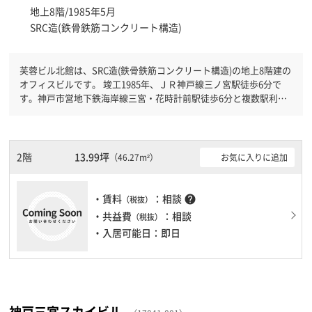
地上8階/1985年5月
SRC造(鉄骨鉄筋コンクリート構造)
芙蓉ビル北館は、SRC造(鉄骨鉄筋コンクリート構造)の地上8階建の
オフィスビルです。 竣工1985年、ＪＲ神戸線三ノ宮駅徒歩6分で
す。神戸市営地下鉄海岸線三宮・花時計前駅徒歩6分と複数駅利用
可能です。 機械警備が備わっていますので、夜間や不在の際にも
安心できます。新耐震基準を満たしておりますので、耐震性がしっ
かりとしています。土日・祝日も利用可能になりますので時間帯を
気にせず利用できます。
2階
13.99坪
お気に入りに追加
（46.27m²）
・賃料
：相談
help
（税抜）
・共益費
：相談
（税抜）
・入居可能日：即日
神戸三宮スカイビル