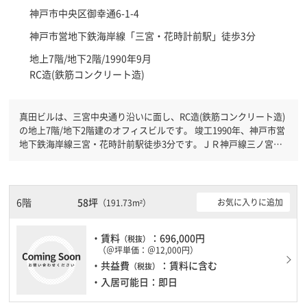
神戸市中央区
御幸通6-1-4
神戸市営地下鉄海岸線「
三宮・花時計前駅
」徒歩3分
地上7階/地下2階/1990年9月
RC造(鉄筋コンクリート造)
真田ビルは、三宮中央通り沿いに面し、RC造(鉄筋コンクリート造)
の地上7階/地下2階建のオフィスビルです。 竣工1990年、神戸市営
地下鉄海岸線三宮・花時計前駅徒歩3分です。ＪＲ神戸線三ノ宮駅
徒歩5分と複数駅利用可能です。 機械警備が備わっていますので、
夜間や不在の際にも安心できます。新耐震基準を満たしております
ので、地震対策を検討されている方にオススメです。土日・祝日も
利用可能になりますので自由に出入りが出来ます。駐車場完備なの
6階
58坪
お気に入りに追加
（191.73m²）
で、車の必要なお客様には必見です。
・賃料
：696,000円
（税抜）
（＠坪単価：＠12,000円）
・共益費
：賃料に含む
（税抜）
・入居可能日：即日