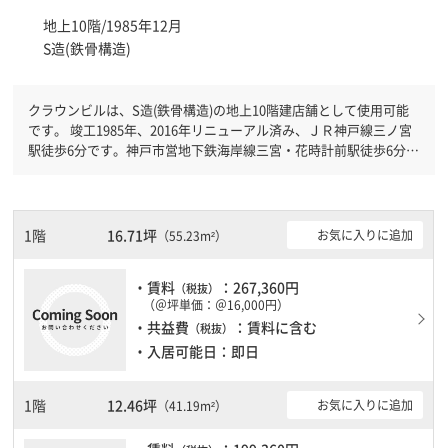
地上10階/1985年12月
S造(鉄骨構造)
クラウンビルは、S造(鉄骨構造)の地上10階建店舗として使用可能
です。 竣工1985年、2016年リニューアル済み、ＪＲ神戸線三ノ宮
駅徒歩6分です。神戸市営地下鉄海岸線三宮・花時計前駅徒歩6分と
複数駅利用可能です。 機械警備が備わっていますので、夜間や不
在の際にも安心できます。新耐震基準を満たしておりますので、耐
震性がしっかりとしています。駐車場もありますので、車を利用さ
れるお客様には使いやすいです。
1階
16.71坪
お気に入りに追加
（55.23m²）
・賃料
：267,360円
（税抜）
（＠坪単価：＠16,000円）
・共益費
：賃料に含む
（税抜）
・入居可能日：即日
1階
12.46坪
お気に入りに追加
（41.19m²）