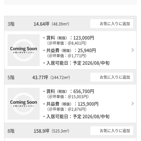
阪急神戸線三宮駅徒歩4分と複数駅利用可能です。 土日・祝日も利
用可能になりますので自由に出入りが出来ます。駐車場完備なの
で、車の必要なお客様には必見です。１フロア１００坪以上ある大
型ビルです。ＥＶが複数基ありますので、フロアまでの待ち時間が
3階
14.64坪
お気に入りに追加
（48.39m²）
あまりかかりません。
・賃料
：123,000円
（税抜）
（＠坪単価：＠8,401円）
・共益費
：25,940円
（税抜）
（＠坪単価：＠1,771円）
・入居可能日：予定 2026/08/中旬
5階
43.77坪
お気に入りに追加
（144.72m²）
・賃料
：656,700円
（税抜）
（＠坪単価：＠15,003円）
・共益費
：125,900円
（税抜）
（＠坪単価：＠2,876円）
・入居可能日：予定 2026/08/中旬
8階
158.9坪
お気に入りに追加
（525.3m²）