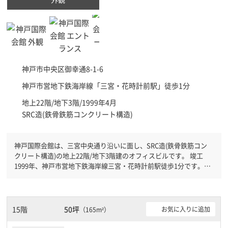
神戸市中央区
御幸通8-1-6
神戸市営地下鉄海岸線「
三宮・花時計前駅
」徒歩1分
地上22階/地下3階/1999年4月
SRC造(鉄骨鉄筋コンクリート構造)
神戸国際会館は、三宮中央通り沿いに面し、SRC造(鉄骨鉄筋コン
クリート構造)の地上22階/地下3階建のオフィスビルです。 竣工
1999年、神戸市営地下鉄海岸線三宮・花時計前駅徒歩1分です。Ｊ
Ｒ神戸線三ノ宮駅徒歩4分と複数駅利用可能です。 機械警備が備わ
っていますので、夜間や不在の際にも安心できます。新耐震基準を
満たしておりますので、耐震性がしっかりとしています。土日・祝
日も利用可能になりますので時間帯を気にせず利用できます。駐車
15階
50坪
お気に入りに追加
（165m²）
場もありますので、車を利用されるお客様には使いやすいです。１
フロア２００坪以上ある大規模ビルです。ＥＶが複数基ありますの