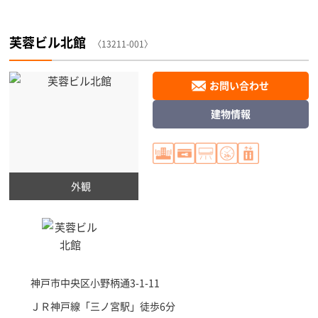
芙蓉ビル北館
〈13211-001〉
お問い合わせ
建物情報
外観
神戸市中央区
小野柄通3-1-11
ＪＲ神戸線「
三ノ宮駅
」徒歩6分