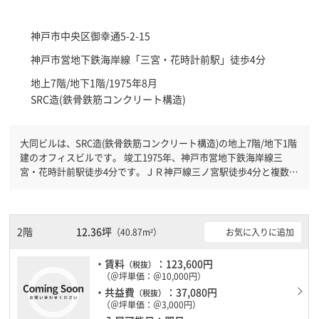
神戸市中央区
御幸通5-2-15
神戸市営地下鉄海岸線「
三宮・花時計前駅
」徒歩4分
地上7階/地下1階/1975年8月
SRC造(鉄骨鉄筋コンクリート構造)
大同ビルは、SRC造(鉄骨鉄筋コンクリート構造)の地上7階/地下1階
建のオフィスビルです。 竣工1975年、神戸市営地下鉄海岸線三
宮・花時計前駅徒歩4分です。ＪＲ神戸線三ノ宮駅徒歩4分と複数駅
利用可能です。 土日・祝日も利用可能になりますので時間帯を気
にせず利用できます。
2階
12.36坪
お気に入りに追加
（40.87m²）
・賃料
：123,600円
（税抜）
（＠坪単価：＠10,000円）
・共益費
：37,080円
（税抜）
（＠坪単価：＠3,000円）