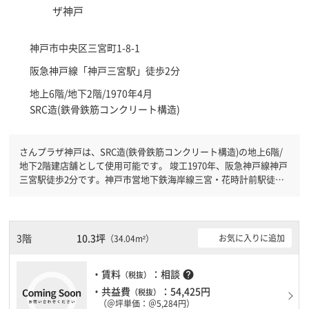
神戸市中央区
三宮町1-8-1
阪急神戸線「
神戸三宮駅
」徒歩2分
地上6階/地下2階/1970年4月
SRC造(鉄骨鉄筋コンクリート構造)
さんプラザ神戸は、SRC造(鉄骨鉄筋コンクリート構造)の地上6階/
地下2階建店舗として使用可能です。 竣工1970年、阪急神戸線神戸
三宮駅徒歩2分です。神戸市営地下鉄海岸線三宮・花時計前駅徒歩3
分と複数駅利用可能です。 １フロア２００坪以上ある大規模ビル
です。ＥＶが複数基ありますので、フロアまでの待ち時間があまり
かかりません。
3階
10.3坪
お気に入りに追加
（34.04m²）
・賃料
：相談
help
（税抜）
・共益費
：54,425円
（税抜）
（＠坪単価：＠5,284円）