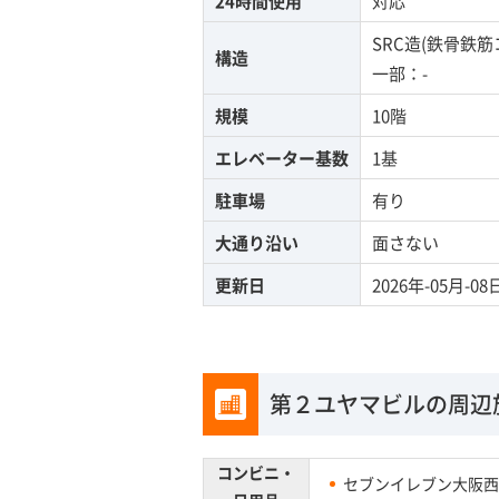
24時間使用
対応
SRC造(鉄骨鉄
構造
一部：-
規模
10階
エレベーター基数
1基
駐車場
有り
大通り沿い
面さない
更新日
2026年-05月-08
第２ユヤマビルの周辺
コンビニ・
セブンイレブン大阪西