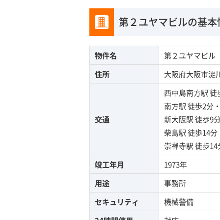
第２ユヤマビルの基本
物件名
第２ユヤマビル
住所
大阪府大阪市淀川区
西中島南方駅
徒
南方駅
徒歩2分
交通
新大阪駅
徒歩9
柴島駅
徒歩14
崇禅寺駅
徒歩1
竣工年月
1973年
用途
事務所
セキュリティ
機械警備