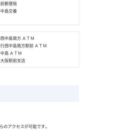
駅前郵便局
西中島交番
西中島南方 ＡＴＭ
行西中島南方駅前 ＡＴＭ
中島 ＡＴＭ
新大阪駅前支店
からのアクセスが可能です。