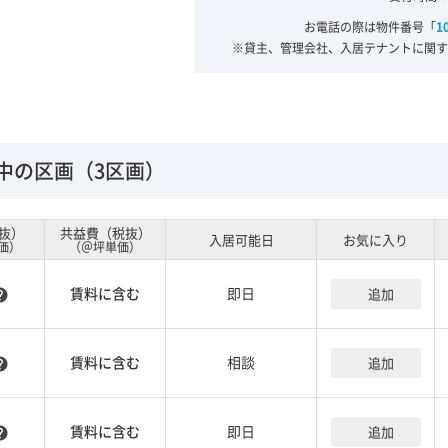
お電話の際は物件番号「
1
※貸主、管理会社、入居テナントに関す
中の区画（3区画）
抜）
共益費（税抜）
入居可能日
お気に入り
価）
（＠坪単価）
賃料に含む
即日
追加
lp
賃料に含む
相談
追加
lp
賃料に含む
即日
追加
lp