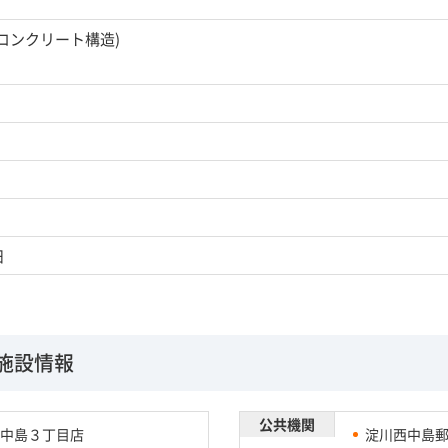
筋コンクリート構造)
日
施設情報
公共機関
中島３丁目店
淀川西中島