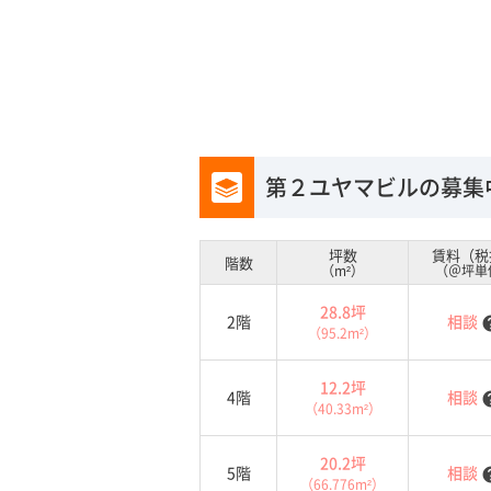
第２ユヤマビルの募集
坪数
賃料（税
階数
（m²）
（＠坪単
28.8坪
2階
相談
he
（95.2m²）
12.2坪
4階
相談
he
（40.33m²）
20.2坪
5階
相談
he
（66.776m²）