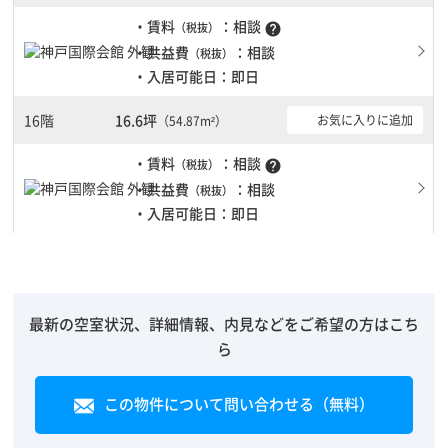
・賃料
：相談
（税抜）
help
・共益費
：相談
（税抜）
・入居可能日：即日
16階
16.6坪
お気に入りに追加
（54.87m²）
・賃料
：相談
（税抜）
help
・共益費
：相談
（税抜）
・入居可能日：即日
最新の空室状況、詳細情報、内見などをご希望の方はこち
ら
この物件について問い合わせる（無料）