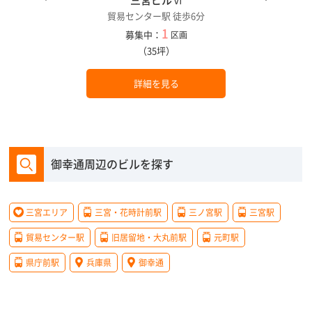
貿易センター駅 徒歩6分
1
募集中：
区画
（35坪）
詳細を見る
御幸通周辺のビルを探す
三宮エリア
三宮・花時計前駅
三ノ宮駅
三宮駅
貿易センター駅
旧居留地・大丸前駅
元町駅
県庁前駅
兵庫県
御幸通