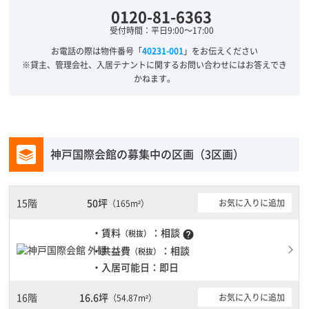
0120-81-6363
受付時間：平日9:00～17:00
お電話の際は物件番号「
40231-001
」をお伝えください
※貸主、管理会社、入居テナントに関するお問い合わせにはお答えでき
かねます。
神戸国際会館の募集中の区画（3区画）
15階
50坪
お気に入りに追加
（165m²）
・賃料
：相談
（税抜）
help
・共益費
：相談
（税抜）
・入居可能日：即日
16階
16.6坪
お気に入りに追加
（54.87m²）