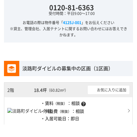
0120-81-6363
受付時間：平日9:00～17:00
お電話の際は物件番号「
4125J-001
」をお伝えください
※貸主、管理会社、入居テナントに関するお問い合わせにはお答えでき
かねます。
淡路町ダイビルの募集中の区画（1区画）
2階
18.4坪
お気に入りに追加
（60.82m²）
・賃料
：相談
（税抜）
help
・共益費
：相談
（税抜）
・入居可能日：即日