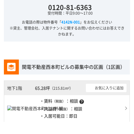
0120-81-6363
受付時間：平日9:00～17:00
お電話の際は物件番号「
4142N-001
」をお伝えください
※貸主、管理会社、入居テナントに関するお問い合わせにはお答えでき
かねます。
関電不動産西本町ビルの募集中の区画（1区画）
地下1階
65.28坪
お気に入りに追加
（215.81m²）
・賃料
：相談
（税抜）
help
・共益費
：相談
（税抜）
・入居可能日：即日