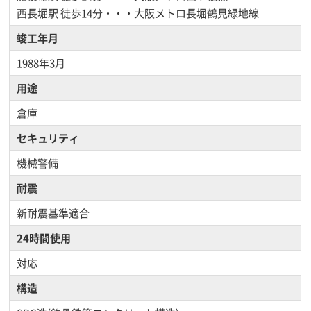
西長堀駅
徒歩14分・・・大阪メトロ長堀鶴見緑地線
竣工年月
1988年3月
用途
倉庫
セキュリティ
機械警備
耐震
新耐震基準適合
24時間使用
対応
構造