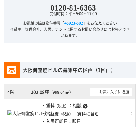
0120-81-6363
受付時間：平日9:00～17:00
お電話の際は物件番号「
4592J-502
」をお伝えください
※貸主、管理会社、入居テナントに関するお問い合わせにはお答えでき
かねます。
大阪御堂筋ビルの募集中の区画（1区画）
4階
302.08坪
お気に入りに追加
（998.64m²）
・賃料
：相談
（税抜）
help
・共益費
：賃料に含む
（税抜）
・入居可能日：即日