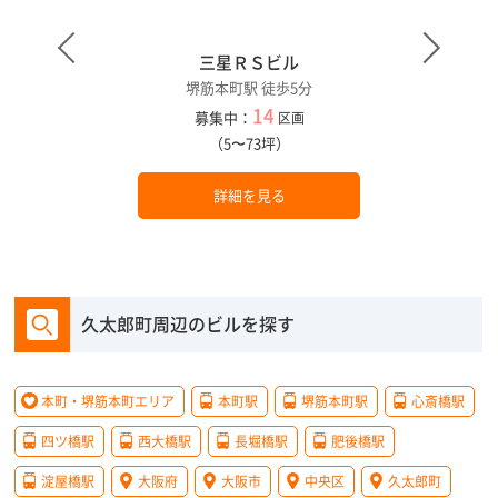
三星ＲＳビル
堺筋本町駅 徒歩5分
14
募集中：
区画
（5〜73坪）
詳細を見る
久太郎町周辺のビルを探す
本町・堺筋本町エリア
本町駅
堺筋本町駅
心斎橋駅
四ツ橋駅
西大橋駅
長堀橋駅
肥後橋駅
淀屋橋駅
大阪府
大阪市
中央区
久太郎町