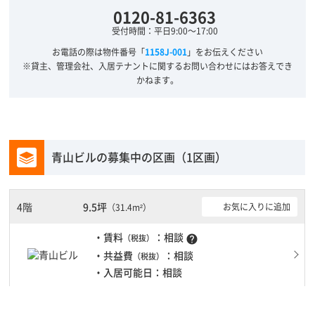
0120-81-6363
受付時間：平日9:00～17:00
お電話の際は物件番号「
1158J-001
」をお伝えください
※貸主、管理会社、入居テナントに関するお問い合わせにはお答えでき
かねます。
青山ビルの募集中の区画（1区画）
4階
9.5坪
お気に入りに追加
（31.4m²）
・賃料
：相談
（税抜）
help
・共益費
：相談
（税抜）
・入居可能日：相談