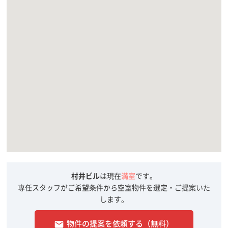
村井ビル
は現在
満室
です。
専任スタッフがご希望条件から空室物件を選定・ご提案いた
します。
物件の提案を依頼する（無料）
email