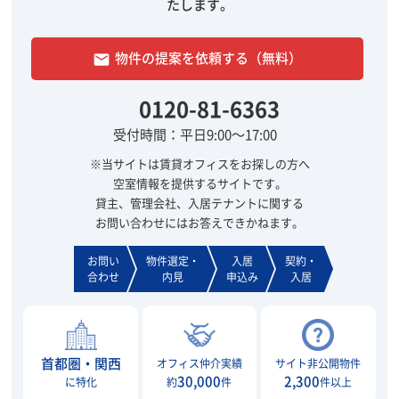
たします。
物件の提案を依頼する（無料）
email
0120-81-6363
受付時間：平日9:00～17:00
※当サイトは賃貸オフィスをお探しの方へ
空室情報を提供するサイトです。
貸主、管理会社、入居テナントに関する
お問い合わせにはお答えできかねます。
お問い
物件選定・
入居
契約・
合わせ
内見
申込み
入居
首都圏・関西
オフィス仲介実績
サイト非公開物件
30,000
2,300
に特化
約
件
件以上