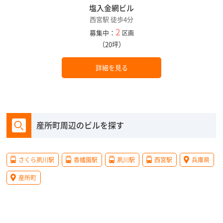
塩入金網ビル
西宮駅 徒歩4分
2
募集中：
区画
（20坪）
詳細を見る
産所町周辺のビルを探す
さくら夙川駅
香櫨園駅
夙川駅
西宮駅
兵庫県
産所町