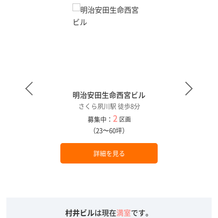
明治安田生命西宮ビル
さくら夙川駅 徒歩8分
2
募集中：
区画
（23〜60坪）
詳細を見る
村井ビル
は現在
満室
です。