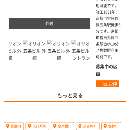
用可能です。
竣工1981年、
京都市営烏丸
外観
線五条駅徒歩6
分です。京都
市営烏丸線四
条駅徒歩10分
と複数駅利用
可能です。
募集中の区
画
30.72坪
もっと見る
醍醐町
大政所町
金東横町
奈良物町
鶏鉾町