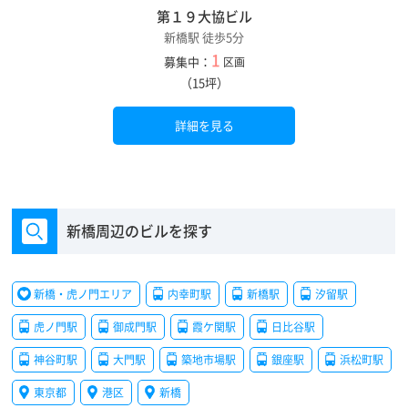
第１９大協ビル
新橋駅 徒歩5分
1
募集中：
区画
（15坪）
詳細を見る
新橋周辺のビルを探す
新橋・虎ノ門エリア
内幸町駅
新橋駅
汐留駅
虎ノ門駅
御成門駅
霞ケ関駅
日比谷駅
神谷町駅
大門駅
築地市場駅
銀座駅
浜松町駅
東京都
港区
新橋