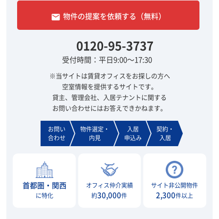
物件の提案を依頼する（無料）
email
0120-95-3737
受付時間：平日9:00～17:30
※当サイトは賃貸オフィスをお探しの方へ
空室情報を提供するサイトです。
貸主、管理会社、入居テナントに関する
お問い合わせにはお答えできかねます。
お問い
物件選定・
入居
契約・
合わせ
内見
申込み
入居
首都圏・関西
オフィス仲介実績
サイト非公開物件
30,000
2,300
に特化
約
件
件以上