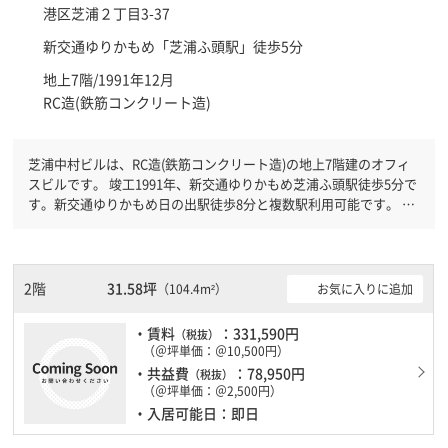
港区
芝浦２丁目3-37
新交通ゆりかもめ「
芝浦ふ頭駅
」徒歩5分
地上7階/1991年12月
RC造(鉄筋コンクリート造)
芝浦中村ビルは、RC造(鉄筋コンクリート造)の地上7階建のオフィ
スビルです。 竣工1991年、新交通ゆりかもめ芝浦ふ頭駅徒歩5分で
す。新交通ゆりかもめ日の出駅徒歩8分と複数駅利用可能です。 機
械警備が備わっていますので、夜間や不在の際にも安心できます。
新耐震基準を満たしておりますので、耐震性がしっかりとしていま
す。土日・祝日も利用可能になりますので時間帯を気にせず利用で
きます。駐車場もありますので、車を利用されるお客様には使いや
2階
31.58坪
お気に入りに追加
（104.4m²）
すいです。
・賃料
：331,590円
（税抜）
（＠坪単価：＠10,500円）
・共益費
：78,950円
（税抜）
（＠坪単価：＠2,500円）
・入居可能日：即日