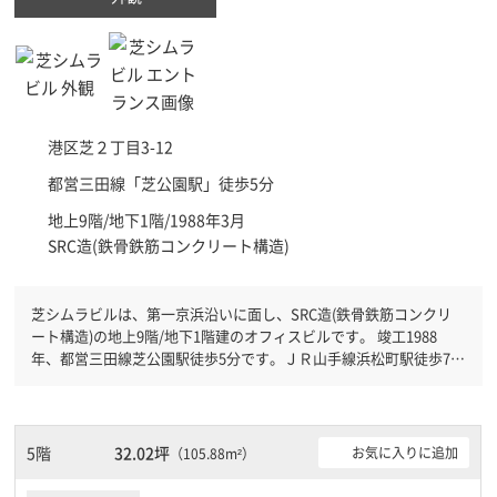
港区
芝２丁目3-12
都営三田線「
芝公園駅
」徒歩5分
地上9階/地下1階/1988年3月
SRC造(鉄骨鉄筋コンクリート構造)
芝シムラビルは、第一京浜沿いに面し、SRC造(鉄骨鉄筋コンクリ
ート構造)の地上9階/地下1階建のオフィスビルです。 竣工1988
年、都営三田線芝公園駅徒歩5分です。ＪＲ山手線浜松町駅徒歩7分
と複数駅利用可能です。 機械警備が備わっていますので、夜間や
不在の際にも安心できます。新耐震基準を満たしておりますので、
耐震性がしっかりとしています。土日・祝日も利用可能になります
ので時間帯を気にせず利用できます。
5階
32.02坪
お気に入りに追加
（105.88m²）