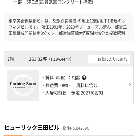
一部：SRC造(鉄骨鉄筋コンクリート構造)
東京美術倶楽部ビルは、S造(鉄骨構造)の地上12階/地下1階建のオ
フィスビルです。 竣工1991年、2023年リニューアル済み、都営三
田線御成門駅徒歩3分です。都営浅草線大門駅徒歩6分と複数駅利用
可能です。 機械警備が備わっていますので、夜間や不在の際にも
安心できます。新耐震基準を満たしておりますので、耐震性がしっ
かりとしています。土日・祝日も利用可能になりますので時間帯を
気にせず利用できます。駐車場もありますので、車を利用されるお
7階
361.32坪
お気に入りに追加
（1,194.44m²）
客様には使いやすいです。１フロア２００坪以上ある大規模ビルで
す。ＥＶが複数基ありますので、フロアまでの待ち時間があまりか
かりません。
・賃料
：相談
help
（税抜）
・共益費
：賃料に含む
（税抜）
・入居可能日：予定 2027/02/01
ヒューリック三田ビル
物件No.B4269C