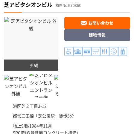
芝アビタシオンビル
物件No.B7086C
お問い合わせ
建物情報
外観
港区
芝２丁目3-12
都営三田線「
芝公園駅
」徒歩5分
地上9階/1984年11月
SRC造(鉄骨鉄筋コンクリート構造)