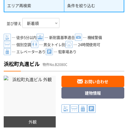
在しているのも特徴です。その一方で、公園が多く存在する緑豊
エリア再検索
条件を絞り込む
かな区という一面もあります。
並び替え
… 徒歩5分以内
… 新耐震基準適合
… 機械警備
… 個別空調
… 男女トイレ別
… 24時間使用可
… エレベーターあり
… 駐車場あり
浜松町丸進ビル
物件No.B2080C
お問い合わせ
建物情報
外観