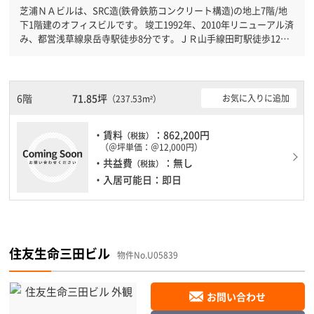
芝浦ＮＡビルは、SRC造(鉄骨鉄筋コンクリート構造)の地上7階/地
下1階建のオフィスビルです。 竣工1992年、2010年リニューアル済
み、都営浅草線泉岳寺駅徒歩8分です。ＪＲ山手線田町駅徒歩12分
と複数駅利用可能です。 機械警備が備わっていますので、夜間や
不在の際にも安心できます。新耐震基準を満たしておりますので、
地震対策を検討されている方にオススメです。土日・祝日も利用可
能になりますので自由に出入りが出来ます。駐車場完備なので、車
6階
71.85坪
お気に入りに追加
（237.53m²）
の必要なお客様には必見です。１フロア１００坪以上ある大型ビル
です。ＥＶが複数基ありますので、フロアまでの待ち時間があまり
・賃料
：862,200円
かかりません。
（税抜）
（＠坪単価：＠12,000円）
・共益費
：無し
（税抜）
・入居可能日：即日
住友生命三田ビル
物件No.U05839
お問い合わせ