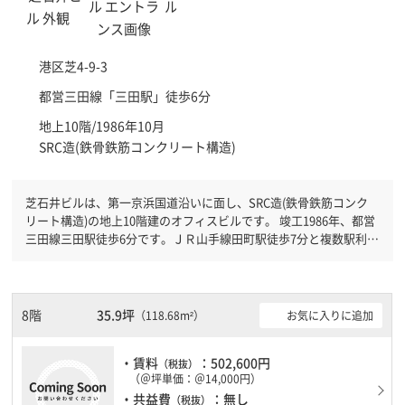
港区
芝4-9-3
都営三田線「
三田駅
」徒歩6分
地上10階/1986年10月
SRC造(鉄骨鉄筋コンクリート構造)
芝石井ビルは、第一京浜国道沿いに面し、SRC造(鉄骨鉄筋コンク
リート構造)の地上10階建のオフィスビルです。 竣工1986年、都営
三田線三田駅徒歩6分です。ＪＲ山手線田町駅徒歩7分と複数駅利用
可能です。 新耐震基準を満たしておりますので、耐震性がしっか
りとしています。土日・祝日も利用可能になりますので時間帯を気
にせず利用できます。駐車場もありますので、車を利用されるお客
様には使いやすいです。
8階
35.9坪
お気に入りに追加
（118.68m²）
・賃料
：502,600円
（税抜）
（＠坪単価：＠14,000円）
・共益費
：無し
（税抜）