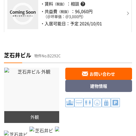
・賃料
：相談
help
（税抜）
・共益費
：96,060円
（税抜）
（＠坪単価：＠3,000円）
・入居可能日：予定 2026/10/01
芝石井ビル
物件No.B2292C
お問い合わせ
建物情報
外観