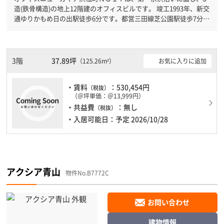
造(鉄骨構造)の地上12階建のオフィスビルです。 竣工1993年、新交
通ゆりかもめ日の出駅徒歩6分です。都営三田線芝公園駅徒歩7分と
複数駅利用可能です。 機械警備が備わっていますので、夜間や不
在の際にも安心できます。新耐震基準を満たしておりますので、耐
震性がしっかりとしています。土日・祝日も利用可能になりますの
で時間帯を気にせず利用できます。
3階
37.89坪
お気に入りに追加
（125.26m²）
・賃料
：530,454円
（税抜）
（＠坪単価：＠13,999円）
・共益費
：無し
（税抜）
・入居可能日：予定 2026/10/28
アクシア青山
物件No.B7772C
お問い合わせ
建物情報