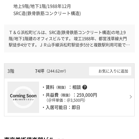
地上9階/地下1階/1988年12月
SRC造(鉄骨鉄筋コンクリート構造)
Ｔ＆Ｇ浜松町ビルは、SRC造(鉄骨鉄筋コンクリート構造)の地上9
階/地下1階建のオフィスビルです。 竣工1988年、都営浅草線大門
駅徒歩4分です。ＪＲ山手線浜松町駅徒歩5分と複数駅利用可能で
す。 機械警備が備わっていますので、夜間や不在の際にも安心で
きます。新耐震基準を満たしておりますので、地震対策を検討され
ている方にオススメです。土日・祝日も利用可能になりますので自
由に出入りが出来ます。駐車場完備なので、車の必要なお客様には
3階
74坪
お気に入りに追加
（244.62m²）
必見です。ＥＶが複数基ありますので、フロアまでの待ち時間があ
まりかかりません。
・賃料
：相談
help
（税抜）
・共益費
：259,000円
（税抜）
（＠坪単価：＠3,500円）
・入居可能日：即日