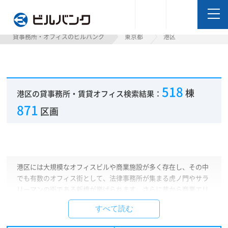
ビルバンク
貸事務所・オフィスのビルバンク
東京都
港区
518
棟
港区の貸事務所・賃貸オフィス検索結果：
871
区画
港区には大規模なオフィスビルや商業施設が多く存在し、その中
でも有数のオフィス街として、法律事務所が集まる虎ノ門やサラ
リーマンの街である新橋が挙げられます。さらに昔から商業エリ
アとして栄える青山・赤坂、ヒルズやミッドタウンを擁する六本
すべて読む
木など、エリアによってその様相はさまざま。汐留や台場にはテ
レビ局があり、それに付随して芸能事務所や広告代理店が多く所