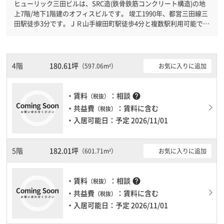
ヒューリック三田ビルは、SRC造(鉄骨鉄筋コンクリート構造)の地
上7階/地下1階建のオフィスビルです。 竣工1990年、都営三田線三
田駅徒歩3分です。ＪＲ山手線田町駅徒歩4分と複数駅利用可能で
す。 機械警備が備わっていますので、夜間や不在の際にも安心で
きます。新耐震基準を満たしておりますので、地震対策を検討され
ている方にオススメです。土日・祝日も利用可能になりますので自
由に出入りが出来ます。駐車場完備なので、車の必要なお客様には
4階
180.61坪
お気に入りに追加
（597.06m²）
必見です。１フロア２００坪以上ある大規模ビルです。ＥＶが複数
基ありますので、フロアまでの待ち時間があまりかかりません。
・賃料
：相談
help
（税抜）
・共益費
：賃料に含む
（税抜）
・入居可能日：予定 2026/11/01
5階
182.01坪
お気に入りに追加
（601.71m²）
・賃料
：相談
help
（税抜）
・共益費
：賃料に含む
（税抜）
・入居可能日：予定 2026/11/01