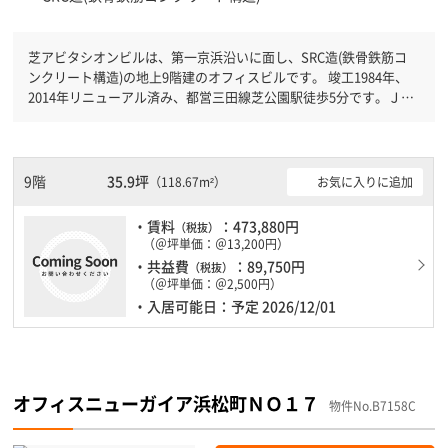
芝アビタシオンビルは、第一京浜沿いに面し、SRC造(鉄骨鉄筋コ
ンクリート構造)の地上9階建のオフィスビルです。 竣工1984年、
2014年リニューアル済み、都営三田線芝公園駅徒歩5分です。ＪＲ
山手線浜松町駅徒歩7分と複数駅利用可能です。 機械警備が備わっ
ていますので、夜間や不在の際にも安心できます。新耐震基準を満
たしておりますので、地震対策を検討されている方にオススメで
す。土日・祝日も利用可能になりますので自由に出入りが出来ま
9階
35.9坪
お気に入りに追加
（118.67m²）
す。
・賃料
：473,880円
（税抜）
（＠坪単価：＠13,200円）
・共益費
：89,750円
（税抜）
（＠坪単価：＠2,500円）
・入居可能日：予定 2026/12/01
オフィスニューガイア浜松町ＮＯ１７
物件No.B7158C