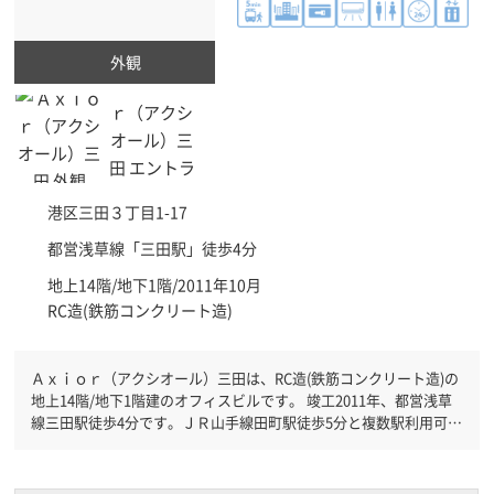
外観
港区
三田３丁目1-17
都営浅草線「
三田駅
」徒歩4分
地上14階/地下1階/2011年10月
RC造(鉄筋コンクリート造)
Ａｘｉｏｒ（アクシオール）三田は、RC造(鉄筋コンクリート造)の
地上14階/地下1階建のオフィスビルです。 竣工2011年、都営浅草
線三田駅徒歩4分です。ＪＲ山手線田町駅徒歩5分と複数駅利用可能
です。 機械警備が備わっていますので、夜間や不在の際にも安心
できます。新耐震基準を満たしておりますので、地震対策を検討さ
れている方にオススメです。土日・祝日も利用可能になりますので