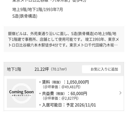
地上9階/地下1階/1993年7月
S造(鉄骨構造)
銀嶺ビルは、外苑東通り沿いに面し、S造(鉄骨構造)の地上9階/地
下1階建で事務所、店舗として使用可能です。 竣工1993年、東京メ
トロ日比谷線六本木駅徒歩4分です。東京メトロ千代田線乃木坂駅
徒歩4分と複数駅利用可能です。 機械警備が備わっていますので、
夜間や不在の際にも安心できます。新耐震基準を満たしております
ので、耐震性がしっかりとしています。土日・祝日も利用可能にな
りますので時間帯を気にせず利用できます。
地下1階
21.22坪
お気に入りに追加
（70.17m²）
・賃料
：1,050,000円
（税抜）
（＠坪単価：＠49,481円）
・共益費
：60,000円
（税抜）
（＠坪単価：＠2,827円）
・入居可能日：予定 2026/11/01