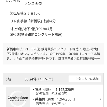
港区
新橋２丁目13-8
ＪＲ山手線「
新橋駅
」徒歩4分
地上9階/地下2階/1992年7月
SRC造(鉄骨鉄筋コンクリート構造)
新橋東和ビルは、SRC造(鉄骨鉄筋コンクリート構造)の地上9階/地
下2階建のオフィスビルです。 竣工1992年、2007年リニューアル済
み、ＪＲ山手線新橋駅徒歩4分です。都営三田線内幸町駅徒歩5分と
複数駅利用可能です。 機械警備が備わっていますので、夜間や不
在の際にも安心できます。新耐震基準を満たしておりますので、地
震対策を検討されている方にオススメです。
5階
66.24坪
お気に入りに追加
（218.59m²）
・賃料
：1,192,320円
（税抜）
（＠坪単価：＠18,000円）
・共益費
：264,960円
（税抜）
（＠坪単価：＠4,000円）