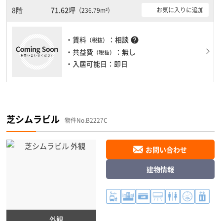
自由に出入りが出来ます。
8階
71.62坪
お気に入りに追加
（236.79m²）
・賃料
：相談
help
（税抜）
・共益費
：無し
（税抜）
・入居可能日：即日
芝シムラビル
物件No.B2227C
お問い合わせ
建物情報
外観