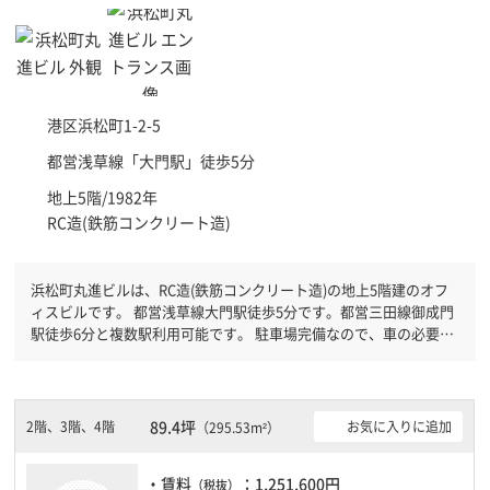
港区
浜松町1-2-5
都営浅草線「
大門駅
」徒歩5分
地上5階/1982年
RC造(鉄筋コンクリート造)
浜松町丸進ビルは、RC造(鉄筋コンクリート造)の地上5階建のオフ
ィスビルです。 都営浅草線大門駅徒歩5分です。都営三田線御成門
駅徒歩6分と複数駅利用可能です。 駐車場完備なので、車の必要な
お客様には必見です。
89.4坪
2階、3階、4階
お気に入りに追加
（295.53m²）
・賃料
：1,251,600円
（税抜）