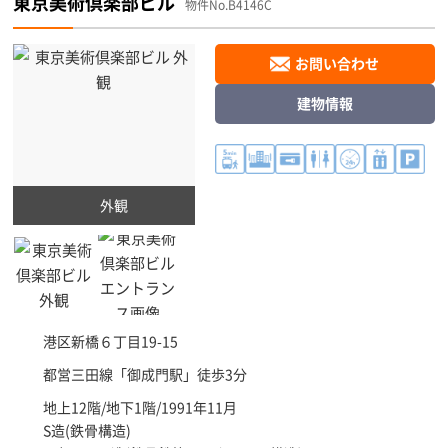
東京美術倶楽部ビル
物件No.B4146C
お問い合わせ
建物情報
外観
港区
新橋６丁目19-15
都営三田線「
御成門駅
」徒歩3分
地上12階/地下1階/1991年11月
S造(鉄骨構造)