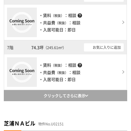
・賃料
：相談
help
（税抜）
・共益費
：相談
（税抜）
・入居可能日：即日
7階
74.3坪
お気に入りに追加
（245.61m²）
・賃料
：相談
help
（税抜）
・共益費
：相談
（税抜）
・入居可能日：即日
クリックしてさらに表示
芝浦ＮＡビル
物件No.U02151