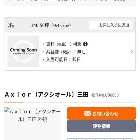
分と複数駅利用可能です。 機械警備が備わっていますので、夜間
や不在の際にも安心できます。新耐震基準を満たしておりますの
で、地震対策を検討されている方にオススメです。駐車場完備なの
で、車の必要なお客様には必見です。１フロア１００坪以上ある大
2階
140.56坪
お気に入りに追加
（464.69m²）
型ビルです。ＥＶが複数基ありますので、フロアまでの待ち時間が
あまりかかりません。
・賃料
：相談
help
（税抜）
・共益費
：無し
（税抜）
・入居可能日：即日
Ａｘｉｏｒ（アクシオール）三田
物件No.U06890
お問い合わせ
建物情報