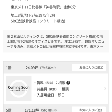
東京メトロ日比谷線「
神谷町駅
」徒歩6分
地上8階/地下2階/1975年2月
SRC造(鉄骨鉄筋コンクリート構造)
第２秋山ビルディングは、SRC造(鉄骨鉄筋コンクリート構造)の地
上8階/地下2階建のオフィスビルです。 竣工1975年、1983年リニュ
ーアル済み、東京メトロ日比谷線神谷町駅徒歩6分です。東京メト
ロ銀座線虎ノ門駅徒歩7分と複数駅利用可能です。 有人警備となっ
ておりますので、日中も安心して社内で過ごすことができます。土
日・祝日も利用可能になりますので時間帯を気にせず利用できま
す。駐車場もありますので、車を利用されるお客様には使いやすい
1階
24.09坪
お気に入りに追加
（79.636m²）
です。１フロア２００坪以上ある大規模ビルです。ＥＶが複数基あ
りますので、フロアまでの待ち時間があまりかかりません。
・賃料
：相談
help
（税抜）
・共益費
：相談
（税抜）
・入居可能日：即日
5階
171.18坪
お気に入りに追加
（565.88m²）