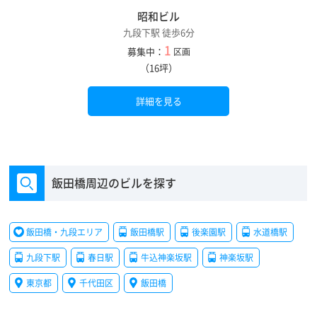
昭和ビル
九段下駅 徒歩6分
1
募集中：
区画
（16坪）
詳細を見る
飯田橋周辺のビルを探す
飯田橋・九段エリア
飯田橋駅
後楽園駅
水道橋駅
九段下駅
春日駅
牛込神楽坂駅
神楽坂駅
東京都
千代田区
飯田橋