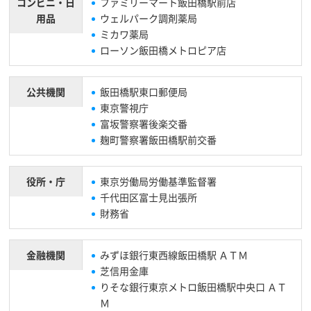
コンビニ・
日
ファミリーマート飯田橋駅前店
用品
ウェルパーク調剤薬局
ミカワ薬局
ローソン飯田橋メトロピア店
公共機関
飯田橋駅東口郵便局
東京警視庁
富坂警察署後楽交番
麹町警察署飯田橋駅前交番
役所・庁
東京労働局労働基準監督署
千代田区富士見出張所
財務省
金融機関
みずほ銀行東西線飯田橋駅 ＡＴＭ
芝信用金庫
りそな銀行東京メトロ飯田橋駅中央口 ＡＴ
Ｍ