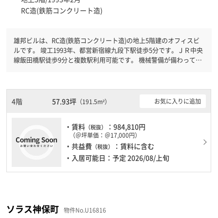
RC造(鉄筋コンクリート造)
雄邦ビルは、RC造(鉄筋コンクリート造)の地上5階建のオフィスビ
ルです。 竣工1993年、都営新宿線九段下駅徒歩5分です。ＪＲ中央
線飯田橋駅徒歩9分と複数駅利用可能です。 機械警備が備わってい
ますので、夜間や不在の際にも安心できます。新耐震基準を満たし
ておりますので、耐震性がしっかりとしています。駐車場もありま
すので、車を利用されるお客様には使いやすいです。
4階
57.93坪
お気に入りに追加
（191.5m²）
・賃料
：984,810円
（税抜）
（＠坪単価：＠17,000円）
・共益費
：賃料に含む
（税抜）
・入居可能日：予定 2026/08/上旬
ソラス神保町
物件No.U16816