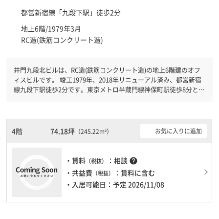
都営新宿線「
九段下駅
」徒歩2分
地上6階/1979年3月
RC造(鉄筋コンクリート造)
井門九段北ビルは、RC造(鉄筋コンクリート造)の地上6階建のオフ
ィスビルです。 竣工1979年、2018年リニューアル済み、都営新宿
線九段下駅徒歩2分です。東京メトロ半蔵門線神保町駅徒歩8分と複
数駅利用可能です。 機械警備が備わっていますので、夜間や不在
の際にも安心できます。旧耐震基準ですが、耐震補強工事済です。
土日・祝日も利用可能になりますので時間帯を気にせず利用できま
す。駐車場もありますので、車を利用されるお客様には使いやすい
4階
74.18坪
お気に入りに追加
（245.22m²）
です。
・賃料
：相談
help
（税抜）
・共益費
：賃料に含む
（税抜）
・入居可能日：予定 2026/11/08