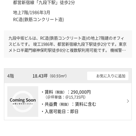
都営新宿線「
九段下駅
」徒歩2分
地上7階/1986年3月
RC造(鉄筋コンクリート造)
九段中坂ビルは、RC造(鉄筋コンクリート造)の地上7階建のオフィ
スビルです。 竣工1986年、都営新宿線九段下駅徒歩2分です。東京
メトロ半蔵門線神保町駅徒歩8分と複数駅利用可能です。 機械警備
が備わっていますので、夜間や不在の際にも安心できます。新耐震
基準を満たしておりますので、耐震性がしっかりとしています。土
日・祝日も利用可能になりますので時間帯を気にせず利用できま
す。駐車場もありますので、車を利用されるお客様には使いやすい
4階
18.43坪
お気に入りに追加
（60.93m²）
です。
・賃料
：290,000円
（税抜）
（＠坪単価：＠15,735円）
・共益費
：賃料に含む
（税抜）
・入居可能日：即日