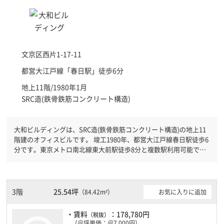
文京区
西片1-17-11
都営大江戸線「
春日駅
」徒歩6分
地上11階/1980年1月
SRC造(鉄骨鉄筋コンクリート構造)
大和ビルディングは、SRC造(鉄骨鉄筋コンクリート構造)の地上11
階建のオフィスビルです。 竣工1980年、都営大江戸線春日駅徒歩6
分です。東京メトロ南北線東大前駅徒歩8分と複数駅利用可能で
す。 有人警備となっておりますので、日中も安心して社内で過ご
すことができます。駐車場完備なので、車の必要なお客様には必見
です。ＥＶが複数基ありますので、フロアまでの待ち時間があまり
かかりません。
3階
25.54坪
お気に入りに追加
（84.42m²）
・賃料
：178,780円
（税抜）
（＠坪単価：＠7,000円）