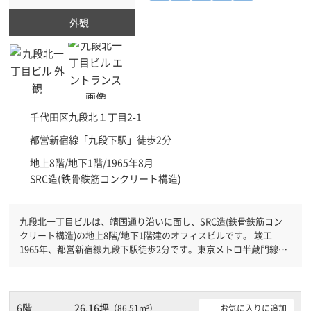
外観
千代田区
九段北１丁目2-1
都営新宿線「
九段下駅
」徒歩2分
地上8階/地下1階/1965年8月
SRC造(鉄骨鉄筋コンクリート構造)
九段北一丁目ビルは、靖国通り沿いに面し、SRC造(鉄骨鉄筋コン
クリート構造)の地上8階/地下1階建のオフィスビルです。 竣工
1965年、都営新宿線九段下駅徒歩2分です。東京メトロ半蔵門線神
保町駅徒歩6分と複数駅利用可能です。 機械警備が備わっています
ので、夜間や不在の際にも安心できます。土日・祝日も利用可能に
なりますので時間帯を気にせず利用できます。
6階
26.16坪
お気に入りに追加
（86.51m²）