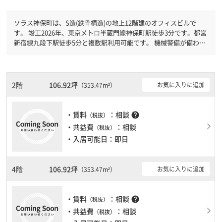
ソラス神保町は、S造(鉄骨構造)の地上12階建のオフィスビルで
す。 竣工2026年、東京メトロ半蔵門線神保町駅徒歩3分です。都営
新宿線九段下駅徒歩5分と複数駅利用可能です。 機械警備が備わっ
ていますので、夜間や不在の際にも安心できます。新耐震基準を満
たしておりますので、地震対策を検討されている方にオススメで
す。駐車場完備なので、車の必要なお客様には必見です。１フロア
１００坪以上ある大型ビルです。
2階
106.92坪
お気に入りに追加
（353.47m²）
・賃料
：相談
help
（税抜）
・共益費
：相談
（税抜）
・入居可能日：即日
4階
106.92坪
お気に入りに追加
（353.47m²）
・賃料
：相談
help
（税抜）
・共益費
：相談
（税抜）