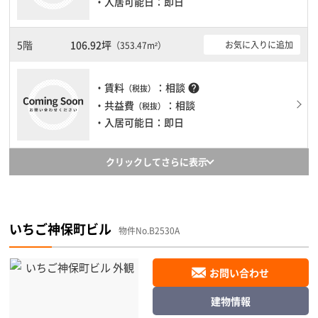
・入居可能日：即日
5階
106.92坪
お気に入りに追加
（353.47m²）
・賃料
：相談
help
（税抜）
・共益費
：相談
（税抜）
・入居可能日：即日
クリックしてさらに表示
いちご神保町ビル
物件No.B2530A
お問い合わせ
建物情報