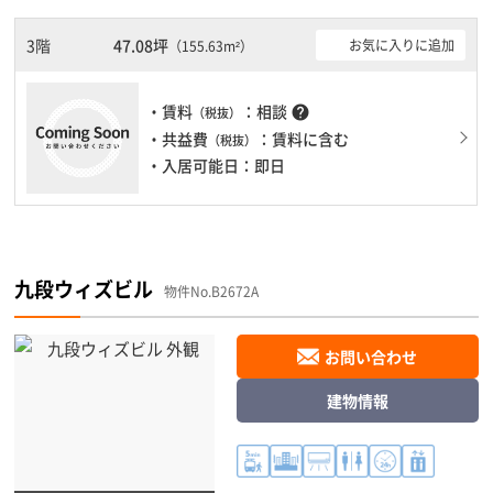
対策を検討されている方にオススメです。駐車場完備なので、車の
必要なお客様には必見です。
3階
47.08坪
お気に入りに追加
（155.63m²）
・賃料
：相談
help
（税抜）
・共益費
：賃料に含む
（税抜）
・入居可能日：即日
九段ウィズビル
物件No.B2672A
お問い合わせ
建物情報