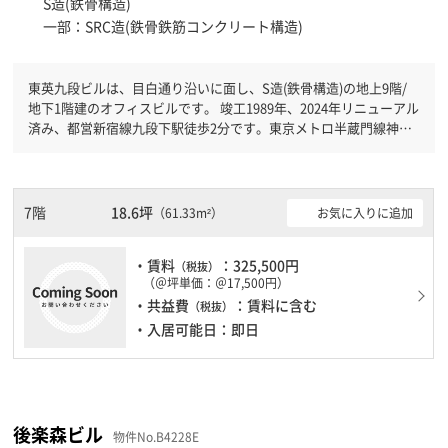
S造(鉄骨構造)
一部：SRC造(鉄骨鉄筋コンクリート構造)
東英九段ビルは、目白通り沿いに面し、S造(鉄骨構造)の地上9階/
地下1階建のオフィスビルです。 竣工1989年、2024年リニューアル
済み、都営新宿線九段下駅徒歩2分です。東京メトロ半蔵門線神保
町駅徒歩7分と複数駅利用可能です。 機械警備が備わっていますの
で、夜間や不在の際にも安心できます。新耐震基準を満たしており
ますので、地震対策を検討されている方にオススメです。土日・祝
日も利用可能になりますので自由に出入りが出来ます。
7階
18.6坪
お気に入りに追加
（61.33m²）
・賃料
：325,500円
（税抜）
（＠坪単価：＠17,500円）
・共益費
：賃料に含む
（税抜）
・入居可能日：即日
後楽森ビル
物件No.B4228E