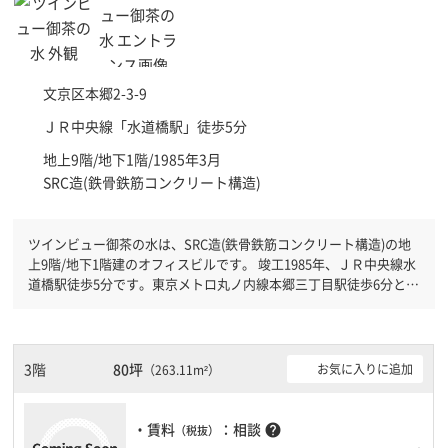
文京区
本郷2-3-9
ＪＲ中央線「
水道橋駅
」徒歩5分
地上9階/地下1階/1985年3月
SRC造(鉄骨鉄筋コンクリート構造)
ツインビュー御茶の水は、SRC造(鉄骨鉄筋コンクリート構造)の地
上9階/地下1階建のオフィスビルです。 竣工1985年、ＪＲ中央線水
道橋駅徒歩5分です。東京メトロ丸ノ内線本郷三丁目駅徒歩6分と複
数駅利用可能です。 機械警備が備わっていますので、夜間や不在
の際にも安心できます。新耐震基準を満たしておりますので、地震
対策を検討されている方にオススメです。土日・祝日も利用可能に
なりますので自由に出入りが出来ます。駐車場完備なので、車の必
3階
80坪
お気に入りに追加
（263.11m²）
要なお客様には必見です。
・賃料
：相談
help
（税抜）