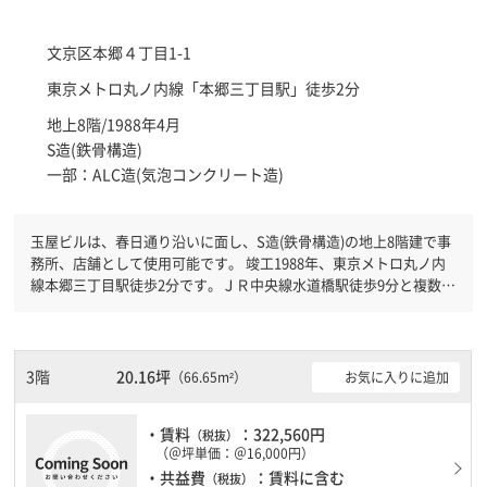
文京区
本郷４丁目1-1
東京メトロ丸ノ内線「
本郷三丁目駅
」徒歩2分
地上8階/1988年4月
S造(鉄骨構造)
一部：ALC造(気泡コンクリート造)
玉屋ビルは、春日通り沿いに面し、S造(鉄骨構造)の地上8階建で事
務所、店舗として使用可能です。 竣工1988年、東京メトロ丸ノ内
線本郷三丁目駅徒歩2分です。ＪＲ中央線水道橋駅徒歩9分と複数駅
利用可能です。 機械警備が備わっていますので、夜間や不在の際
にも安心できます。新耐震基準を満たしておりますので、地震対策
を検討されている方にオススメです。土日・祝日も利用可能になり
ますので自由に出入りが出来ます。
3階
20.16坪
お気に入りに追加
（66.65m²）
・賃料
：322,560円
（税抜）
（＠坪単価：＠16,000円）
・共益費
：賃料に含む
（税抜）