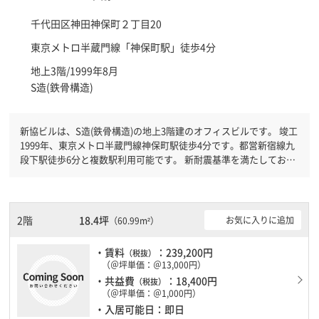
千代田区
神田神保町２丁目20
東京メトロ半蔵門線「
神保町駅
」徒歩4分
地上3階/1999年8月
S造(鉄骨構造)
新協ビルは、S造(鉄骨構造)の地上3階建のオフィスビルです。 竣工
1999年、東京メトロ半蔵門線神保町駅徒歩4分です。都営新宿線九
段下駅徒歩6分と複数駅利用可能です。 新耐震基準を満たしており
ますので、耐震性がしっかりとしています。
2階
18.4坪
お気に入りに追加
（60.99m²）
・賃料
：239,200円
（税抜）
（＠坪単価：＠13,000円）
・共益費
：18,400円
（税抜）
（＠坪単価：＠1,000円）
・入居可能日：即日