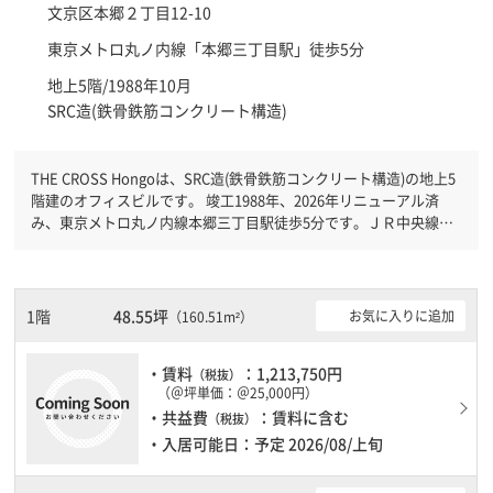
文京区
本郷２丁目12-10
東京メトロ丸ノ内線「
本郷三丁目駅
」徒歩5分
地上5階/1988年10月
SRC造(鉄骨鉄筋コンクリート構造)
THE CROSS Hongoは、SRC造(鉄骨鉄筋コンクリート構造)の地上5
階建のオフィスビルです。 竣工1988年、2026年リニューアル済
み、東京メトロ丸ノ内線本郷三丁目駅徒歩5分です。ＪＲ中央線水
道橋駅徒歩7分と複数駅利用可能です。 機械警備が備わっています
ので、夜間や不在の際にも安心できます。新耐震基準を満たしてお
りますので、地震対策を検討されている方にオススメです。土日・
祝日も利用可能になりますので自由に出入りが出来ます。駐車場完
1階
48.55坪
お気に入りに追加
（160.51m²）
備なので、車の必要なお客様には必見です。
・賃料
：1,213,750円
（税抜）
（＠坪単価：＠25,000円）
・共益費
：賃料に含む
（税抜）
・入居可能日：予定 2026/08/上旬