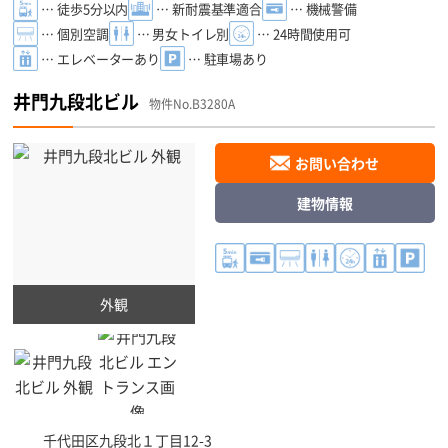
… 徒歩5分以内
… 新耐震基準適合
… 機械警備
… 個別空調
… 男女トイレ別
… 24時間使用可
… エレベーターあり
… 駐車場あり
井門九段北ビル
物件No.B3280A
お問い合わせ
建物情報
外観
千代田区
九段北１丁目12-3