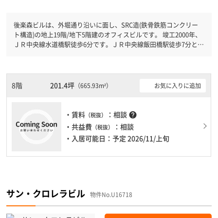
後楽森ビルは、外堀通り沿いに面し、SRC造(鉄骨鉄筋コンクリー
ト構造)の地上19階/地下5階建のオフィスビルです。 竣工2000年、
ＪＲ中央線水道橋駅徒歩6分です。ＪＲ中央線飯田橋駅徒歩7分と複
数駅利用可能です。 機械警備が備わっていますので、夜間や不在
の際にも安心できます。新耐震基準を満たしておりますので、地震
対策を検討されている方にオススメです。駐車場完備なので、車の
必要なお客様には必見です。１フロア２００坪以上ある大規模ビル
8階
201.4坪
お気に入りに追加
（665.93m²）
です。ＥＶが複数基ありますので、フロアまでの待ち時間があまり
かかりません。
・賃料
：相談
help
（税抜）
・共益費
：相談
（税抜）
・入居可能日：予定 2026/11/上旬
サン・クロレラビル
物件No.U16718