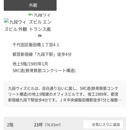
外観
千代田区
飯田橋１丁目4-1
都営新宿線「
九段下駅
」徒歩4分
地上9階/1989年1月
SRC造(鉄骨鉄筋コンクリート構造)
九段ウィズビルは、目白通り沿いに面し、SRC造(鉄骨鉄筋コンク
リート構造)の地上9階建のオフィスビルです。 竣工1989年、都営
新宿線九段下駅徒歩4分です。ＪＲ中央線飯田橋駅徒歩7分と複数駅
利用可能です。 新耐震基準を満たしておりますので、地震対策を
検討されている方にオススメです。土日・祝日も利用可能になりま
すので自由に出入りが出来ます。
2階
23坪
お気に入りに追加
（76.03m²）