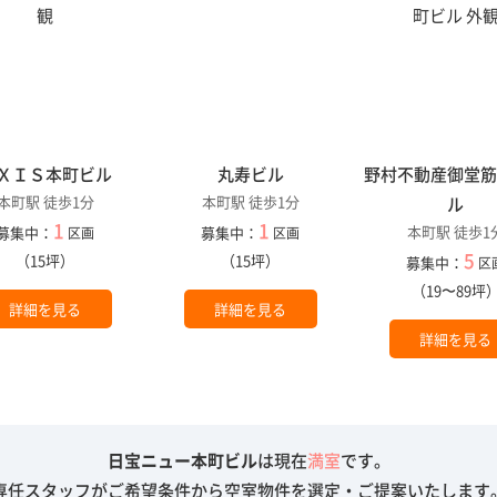
ＸＩＳ本町ビル
丸寿ビル
野村不動産御堂
本町駅 徒歩1分
本町駅 徒歩1分
ル
1
1
本町駅 徒歩1
募集中：
募集中：
区画
区画
5
（15坪）
（15坪）
募集中：
区
（19〜89坪
詳細を見る
詳細を見る
詳細を見る
日宝ニュー本町ビル
は現在
満室
です。
専任スタッフがご希望条件から空室物件を選定・ご提案いたします