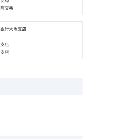
土町交番
ィ銀行大阪支店
行
阪支店
阪支店