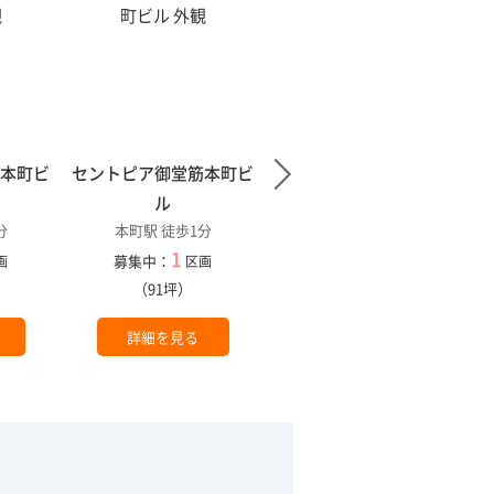
筋本町ビ
セントピア御堂筋本町ビ
カーニープレイス西本町
本町駅 徒歩1分
ル
1
分
本町駅 徒歩1分
募集中：
区画
1
（33坪）
募集中：
画
区画
）
（91坪）
詳細を見る
詳細を見る
。