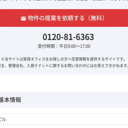
物件の提案を依頼する（無料）
email
0120-81-6363
受付時間：平日9:00～17:00
※当サイトは賃貸オフィスをお探しの方へ
空室情報を提供するサイトです。
貸主、管理会社、入居テナントに関する
お問い合わせにはお答えできかねます
基本情報
ビル