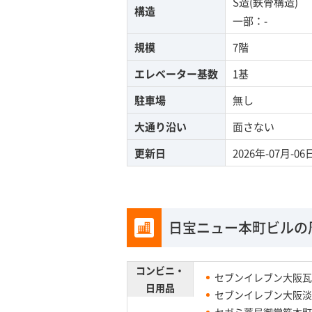
S造(鉄骨構造)
構造
一部：-
規模
7階
エレベーター基数
1基
駐車場
無し
大通り沿い
面さない
更新日
2026年-07月-06
日宝ニュー本町ビルの
コンビニ・
セブンイレブン大阪瓦
日用品
セブンイレブン大阪淡
セガミ薬局御堂筋本町