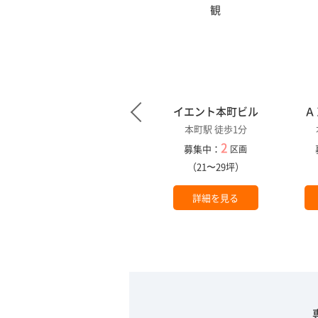
１
ニシモトビル
イエント本町ビル
Ａ
本町駅 徒歩1分
本町駅 徒歩1分
1
2
募集中：
募集中：
区画
区画
（18坪）
（21〜29坪）
詳細を見る
詳細を見る