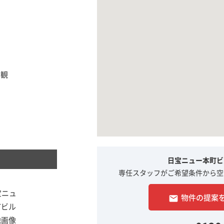
日宝ニュー本町ビ
専任スタッフがご希望条件から空
物件の提案
email