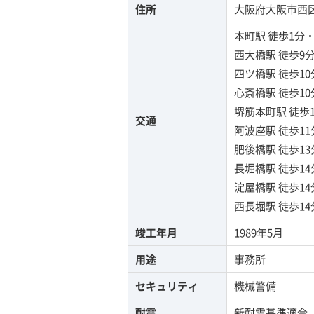
住所
大阪府大阪市西区阿
本町駅
徒歩1分
西大橋駅
徒歩9
四ツ橋駅
徒歩1
心斎橋駅
徒歩1
堺筋本町駅
徒歩
交通
阿波座駅
徒歩1
肥後橋駅
徒歩1
長堀橋駅
徒歩1
淀屋橋駅
徒歩1
西長堀駅
徒歩1
竣工年月
1989年5月
用途
事務所
セキュリティ
機械警備
耐震
新耐震基準適合