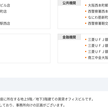
公共機関
ビル店
大阪西本町
町店
西警察署西
なにわ筋新
駅西店
西警察署靭
金融機関
三菱ＵＦＪ
三菱ＵＦＪ
三菱ＵＦＪ
商工中金大
座に所在する地上9階／地下3階建ての賃貸オフィスビルです。
集しており、事務所向けの区画がございます。