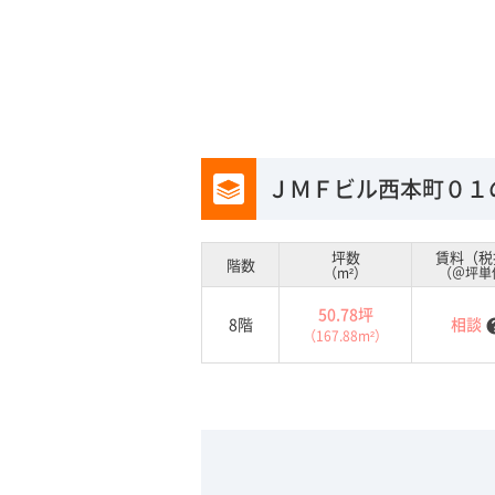
ＪＭＦビル西本町０１
坪数
賃料（税
階数
（m²）
（＠坪単
50.78坪
8階
相談
he
（167.88m²）