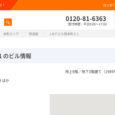
せ！
はじめ
0120-81-6363
受付時間：平日9:00～17:00
本町エリア
阿波座
ＪＭＦビル西本町０１
１のビル情報
地上9階／地下3階建て（1989
 ほか