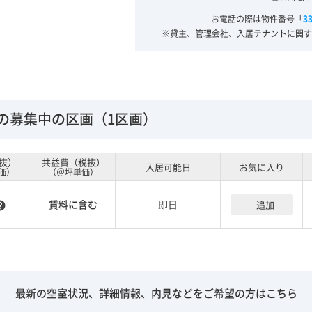
お電話の際は物件番号「
3
※貸主、管理会社、入居テナントに関す
の募集中の区画（1区画）
抜）
共益費（税抜）
入居可能日
お気に入り
価）
（＠坪単価）
賃料に含む
即日
追加
lp
最新の空室状況、詳細情報、内見などをご希望の方はこちら