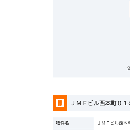
ＪＭＦビル西本町０１
物件名
ＪＭＦビル西本