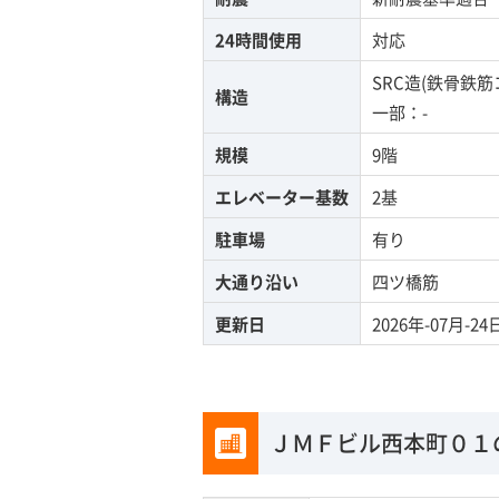
24時間使用
対応
SRC造(鉄骨鉄
構造
一部：-
規模
9階
エレベーター基数
2基
駐車場
有り
大通り沿い
四ツ橋筋
更新日
2026年-07月-24
ＪＭＦビル西本町０１