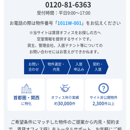
0120-81-6363
受付時間：平日9:00～17:00
お電話の際は物件番号「
1011W-001
」をお伝えください
※当サイトは賃貸オフィスをお探しの方へ
空室情報を提供するサイトです。
貸主、管理会社、入居テナント等についての
お問い合わせにはお答えができかねます。
お問い
物件選定・
入居
契約・
合わせ
内見
申込み
入居
首都圏・関西
オフィス仲介実績
サイト非公開物件
30,000
2,300
に特化
約
件
件以上
ご希望条件にマッチした物件のご提案から内見・契約ま
で、賃貸オフィス探しをトータルサポート。
お気軽にご相