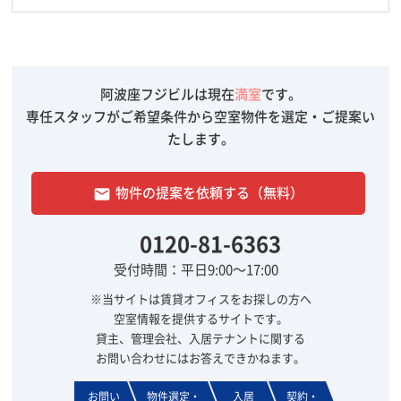
阿波座フジビルは現在
満室
です。
専任スタッフがご希望条件から空室物件を選定・ご提案い
たします。
物件の提案を依頼する（無料）
email
0120-81-6363
受付時間：平日9:00～17:00
※当サイトは賃貸オフィスをお探しの方へ
空室情報を提供するサイトです。
貸主、管理会社、入居テナントに関する
お問い合わせにはお答えできかねます。
お問い
物件選定・
入居
契約・