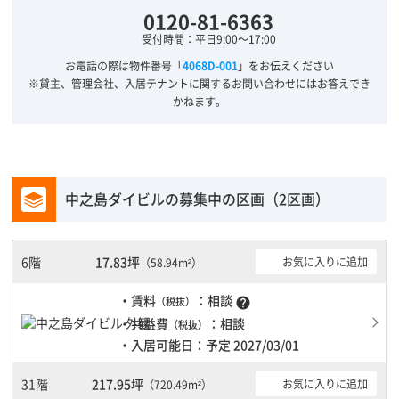
0120-81-6363
受付時間：平日9:00～17:00
お電話の際は物件番号「
4068D-001
」をお伝えください
※貸主、管理会社、入居テナントに関するお問い合わせにはお答えでき
かねます。
中之島ダイビルの募集中の区画（2区画）
6階
17.83坪
お気に入りに追加
（58.94m²）
・賃料
：相談
（税抜）
help
・共益費
：相談
（税抜）
・入居可能日：予定 2027/03/01
31階
217.95坪
お気に入りに追加
（720.49m²）