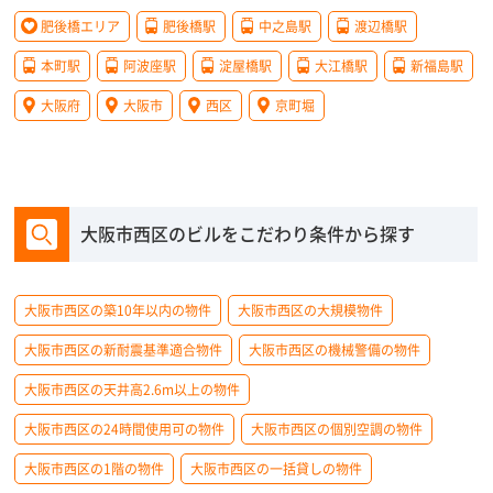
肥後橋エリア
肥後橋駅
中之島駅
渡辺橋駅
本町駅
阿波座駅
淀屋橋駅
大江橋駅
新福島駅
大阪府
大阪市
西区
京町堀
大阪市西区のビルをこだわり条件から探す
大阪市西区の築10年以内の物件
大阪市西区の大規模物件
大阪市西区の新耐震基準適合物件
大阪市西区の機械警備の物件
大阪市西区の天井高2.6m以上の物件
大阪市西区の24時間使用可の物件
大阪市西区の個別空調の物件
大阪市西区の1階の物件
大阪市西区の一括貸しの物件