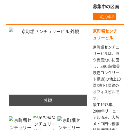
募集中の区画
41.04坪
京町堀センチ
ュリービル
京町堀センチュ
リービルは、四
ツ橋筋沿いに面
し、SRC造(鉄骨
鉄筋コンクリー
ト構造)の地上10
階/地下1階建の
オフィスビルで
す。
外観
竣工1973年、
2000年リニュー
アル済み、大阪
メトロ四つ橋線
肥後橋駅徒歩5