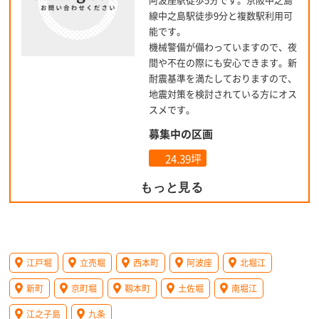
線中之島駅徒歩9分と複数駅利用可
能です。
機械警備が備わっていますので、夜
間や不在の際にも安心できます。新
耐震基準を満たしておりますので、
地震対策を検討されている方にオス
スメです。
募集中の区画
24.39坪
もっと見る
江戸堀
立売堀
西本町
阿波座
北堀江
新町
京町堀
靱本町
土佐堀
南堀江
江之子島
九条