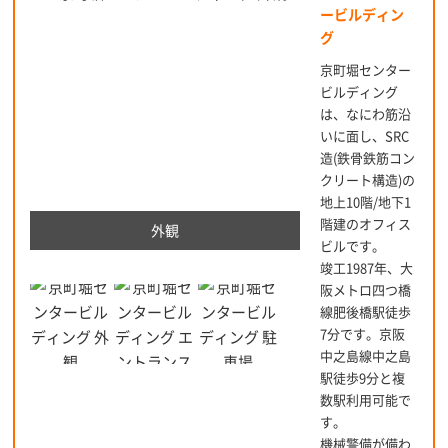
ービルディン
グ
京町堀センター
ビルディング
は、なにわ筋沿
いに面し、SRC
造(鉄骨鉄筋コン
クリート構造)の
地上10階/地下1
階建のオフィス
外観
ビルです。
竣工1987年、大
阪メトロ四つ橋
線肥後橋駅徒歩
7分です。京阪
中之島線中之島
駅徒歩9分と複
数駅利用可能で
す。
機械警備が備わ