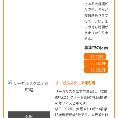
上ある大規模ビ
ルです。ＥＶが
複数基あります
ので、フロアま
での待ち時間が
あまりかかりま
せん。
募集中の区画
16.12坪
62.181坪
78.301坪
リーガルスクエア京町堀
リーガルスクエア京町堀は、RC造
(鉄筋コンクリート造)の地上6階建
のオフィスビルです。
竣工1982年、大阪メトロ四つ橋線
肥後橋駅徒歩6分です。大阪メトロ
外観