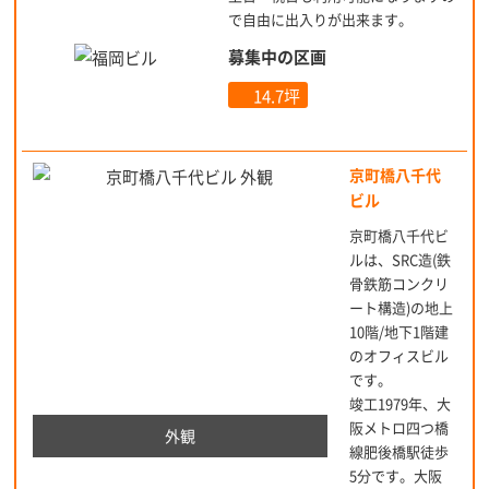
で自由に出入りが出来ます。
募集中の区画
14.7坪
京町橋八千代
ビル
京町橋八千代ビ
ルは、SRC造(鉄
骨鉄筋コンクリ
ート構造)の地上
10階/地下1階建
のオフィスビル
です。
竣工1979年、大
阪メトロ四つ橋
外観
線肥後橋駅徒歩
5分です。大阪