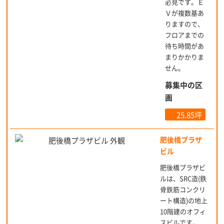
必見です。Ｅ
Ｖが複数基あ
りますので、
フロアまでの
待ち時間があ
まりかかりま
せん。
募集中の区
画
25.85坪
肥後橋プラザ
ビル
肥後橋プラザビ
ルは、SRC造(鉄
骨鉄筋コンクリ
ート構造)の地上
10階建のオフィ
スビルです。