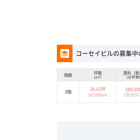
コーセイビルの募集中
坪数
賃料（税
階数
（m²）
（＠坪単
26.62坪
280,0
3階
（＠10,5
（87.999m²）