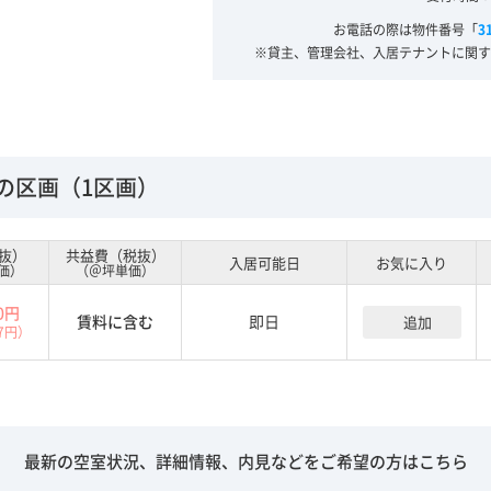
お電話の際は物件番号「
3
※貸主、管理会社、入居テナントに関す
の区画（1区画）
抜）
共益費（税抜）
入居可能日
お気に入り
価）
（＠坪単価）
00円
賃料に含む
即日
追加
17円）
最新の空室状況、詳細情報、内見などをご希望の方はこちら