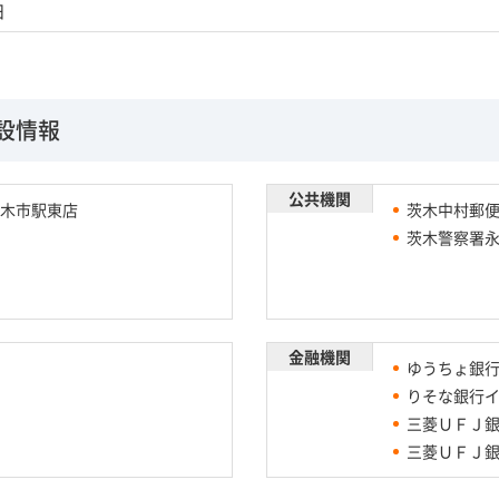
日
設情報
公共機関
木市駅東店
茨木中村郵
茨木警察署
金融機関
ゆうちょ銀行
りそな銀行イ
三菱ＵＦＪ
三菱ＵＦＪ