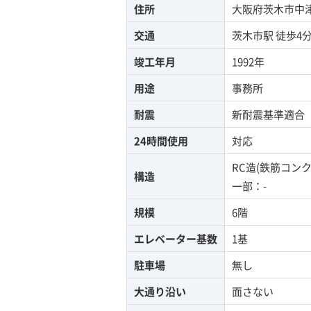
住所
大阪府茨木市中津町
交通
茨木市駅
徒歩4
竣工年月
1992年
用途
事務所
耐震
新耐震基準適合
24時間使用
対応
RC造(鉄筋コン
構造
一部：-
規模
6階
エレベーター基数
1基
駐車場
無し
大通り沿い
面さない