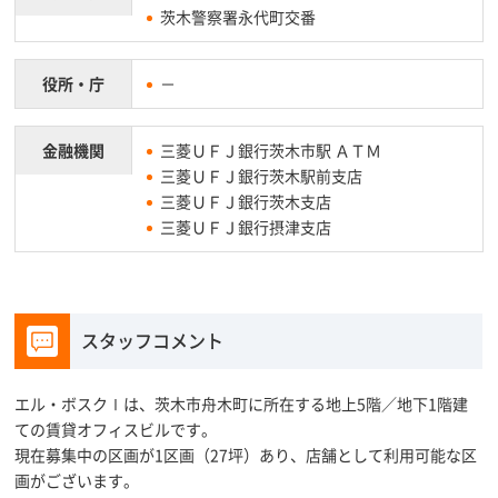
茨木警察署永代町交番
役所・庁
－
金融機関
三菱ＵＦＪ銀行茨木市駅 ＡＴＭ
三菱ＵＦＪ銀行茨木駅前支店
三菱ＵＦＪ銀行茨木支店
三菱ＵＦＪ銀行摂津支店
スタッフコメント
エル・ボスクⅠは、茨木市舟木町に所在する地上5階／地下1階建
ての賃貸オフィスビルです。
現在募集中の区画が1区画（27坪）あり、店舗として利用可能な区
画がございます。