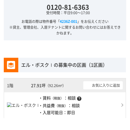
0120-81-6363
受付時間：平日9:00～17:00
お電話の際は物件番号「
4236Z-001
」をお伝えください
※貸主、管理会社、入居テナントに関するお問い合わせにはお答えでき
かねます。
エル・ボスクⅠの募集中の区画（1区画）
1階
27.91坪
お気に入りに追加
（92.26m²）
・賃料
：相談
（税抜）
help
・共益費
：相談
（税抜）
・入居可能日：即日