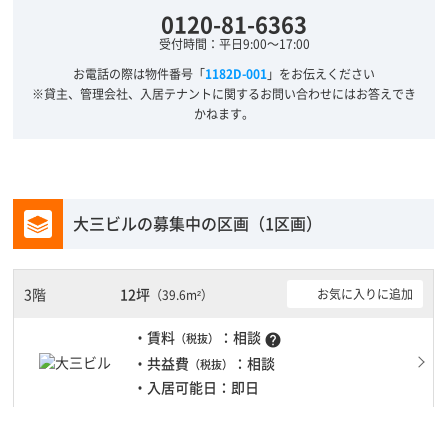
0120-81-6363
受付時間：平日9:00～17:00
お電話の際は物件番号「
1182D-001
」をお伝えください
※貸主、管理会社、入居テナントに関するお問い合わせにはお答えでき
かねます。
大三ビルの募集中の区画（1区画）
3階
12坪
お気に入りに追加
（39.6m²）
・賃料
：相談
（税抜）
help
・共益費
：相談
（税抜）
・入居可能日：即日