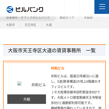
ビルバンク
貸事務所・オフィスのビルバンク
関西エリア
大阪府
大阪市
天王寺区
大道
大阪市天王寺区大道の賃貸事務所 一覧
共和ビル
共和ビルは、国道25号線沿いに面
し、S造(鉄骨構造)の地上6階建のオ
フィスビルです。
ＪＲ大阪環状線寺田町駅徒歩8分で
す。大阪メトロ御堂筋線天王寺駅徒
外観
歩8分と複数駅利用可能です。
機械警備が備わっていますので、夜