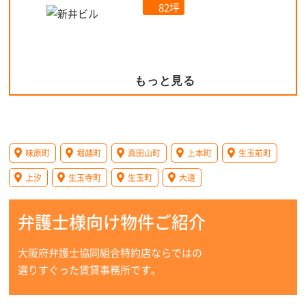
82坪
もっと見る
味原町
堀越町
真田山町
上本町
生玉前町
上汐
生玉寺町
生玉町
大道
弁護士様向け物件ご紹介
大阪府弁護士協同組合特約店ならではの
選りすぐった賃貸事務所です。