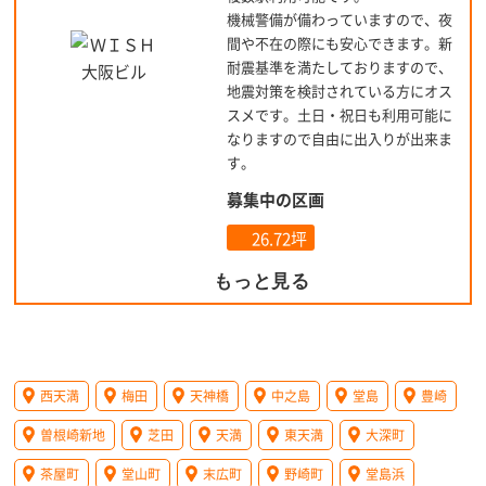
機械警備が備わっていますので、夜
間や不在の際にも安心できます。新
耐震基準を満たしておりますので、
地震対策を検討されている方にオス
スメです。土日・祝日も利用可能に
なりますので自由に出入りが出来ま
す。
募集中の区画
26.72坪
もっと見る
西天満
梅田
天神橋
中之島
堂島
豊崎
曽根崎新地
芝田
天満
東天満
大深町
茶屋町
堂山町
末広町
野崎町
堂島浜