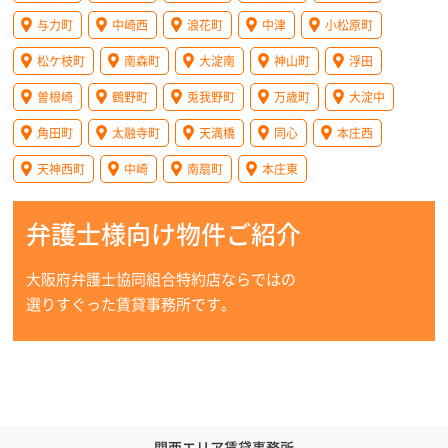
与力町
中崎西
浪花町
中津
小松原町
松ケ枝町
南森町
大淀南
神山町
浮田
曽根崎
鶴野町
兎我野町
万歳町
大淀中
角田町
太融寺町
天満橋
同心
本庄西
天神西町
中崎
南扇町
本庄東
弁護士様向け物件ご紹介
大阪府弁護士協同組合特約店ならではの
選りすぐった賃貸事務所です。
関西エリア賃貸事務所