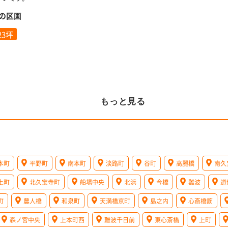
の区画
.23坪
もっと見る
本町
平野町
南本町
淡路町
谷町
高麗橋
南久
土町
北久宝寺町
船場中央
北浜
今橋
難波
道
町
農人橋
和泉町
天満橋京町
島之内
心斎橋筋
森ノ宮中央
上本町西
難波千日前
東心斎橋
上町