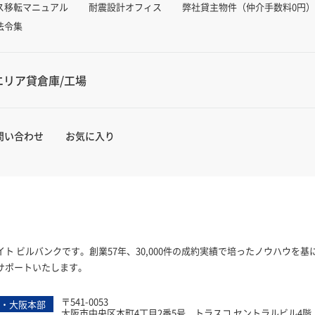
ス移転マニュアル
耐震設計オフィス
弊社貸主物件（仲介手数料0円）
法令集
エリア貸倉庫/工場
問い合わせ
お気に入り
ト ビルバンクです。創業57年、30,000件の成約実績で培ったノウハウを
サポートいたします。
〒541-0053
・大阪本部
ビルバンク
大阪市中央区本町4丁目2番5号 トラスコ セントラルビル4階