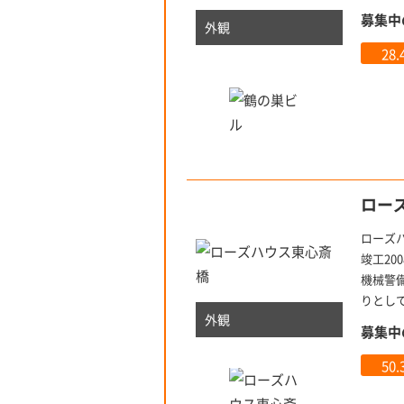
募集中
外観
28
ロー
ローズ
竣工2
機械警
りとし
外観
募集中
50