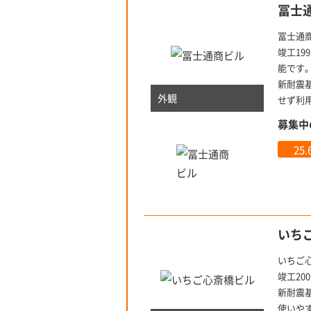
冨士
冨士通
竣工1
能です
新耐震
外観
せず利
募集中
25
いち
いちご心
竣工2
新耐震
使いや