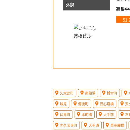
外観
募集中
51
久太郎町
南船場
博労町
城見
備後町
西心斎橋
安
伏見町
本町橋
大手前
石
内久宝寺町
大手通
東高麗橋