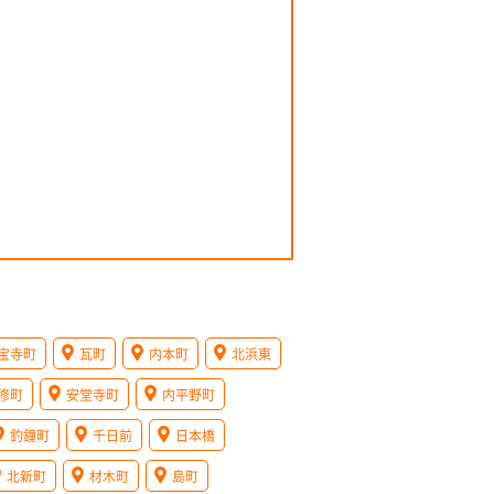
宝寺町
瓦町
内本町
北浜東
修町
安堂寺町
内平野町
釣鐘町
千日前
日本橋
北新町
材木町
島町