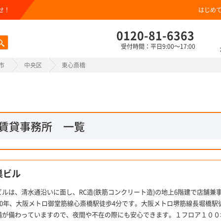
せ！
はじめ
0120-81-6363
受付時間：平日9:00～17:00
市
中央区
東心斎橋
賃貸事務所 一覧
巣ビル
ビルは、清水通沿いに面し、RC造(鉄筋コンクリート造)の地上6階建で店舗兼
970年、大阪メトロ御堂筋線心斎橋駅徒歩4分です。大阪メトロ堺筋線長堀橋駅
備が備わっていますので、夜間や不在の際にも安心できます。１フロア１００