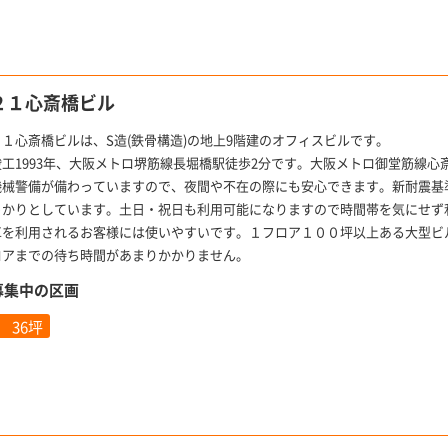
２１心斎橋ビル
２１心斎橋ビルは、S造(鉄骨構造)の地上9階建のオフィスビルです。
竣工1993年、大阪メトロ堺筋線長堀橋駅徒歩2分です。大阪メトロ御堂筋線心
機械警備が備わっていますので、夜間や不在の際にも安心できます。新耐震基
っかりとしています。土日・祝日も利用可能になりますので時間帯を気にせず
車を利用されるお客様には使いやすいです。１フロア１００坪以上ある大型ビ
ロアまでの待ち時間があまりかかりません。
募集中の区画
36坪