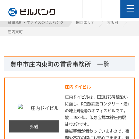
ビルバンク
貸事務所・オフィスのビルバンク
関西エリア
大阪府
庄内東町
豊中市庄内東町の賃貸事務所 一覧
庄内ドイビル
庄内ドイビルは、国道176号線沿い
に面し、RC造(鉄筋コンクリート造)
の地上6階建のオフィスビルです。
竣工1989年、阪急宝塚本線庄内駅
徒歩2分です。
外観
機械警備が備わっていますので、夜
間や不在の際にも安心できます。新