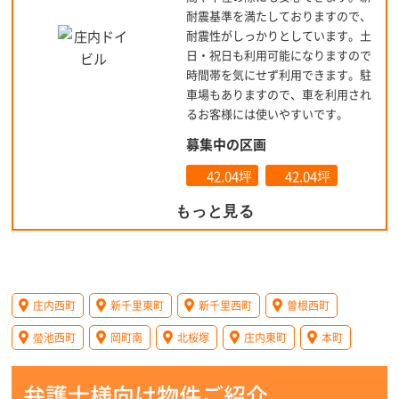
耐震基準を満たしておりますので、
耐震性がしっかりとしています。土
日・祝日も利用可能になりますので
時間帯を気にせず利用できます。駐
車場もありますので、車を利用され
るお客様には使いやすいです。
募集中の区画
42.04坪
42.04坪
もっと見る
庄内西町
新千里東町
新千里西町
曽根西町
螢池西町
岡町南
北桜塚
庄内東町
本町
弁護士様向け物件ご紹介