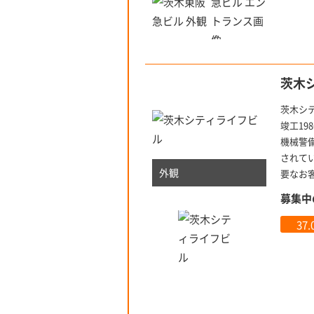
茨木
茨木シ
竣工19
機械警
されて
外観
要なお
募集中
37