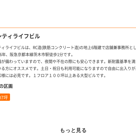
シティライフビル
ティライフビルは、RC造(鉄筋コンクリート造)の地上6階建で店舗兼事務所と
86年、阪急京都本線茨木市駅徒歩1分です。
備が備わっていますので、夜間や不在の際にも安心できます。新耐震基準を満
いる方にオススメです。土日・祝日も利用可能になりますので自由に出入りが
客様には必見です。１フロア１００坪以上ある大型ビルです。
の区画
.07坪
もっと見る