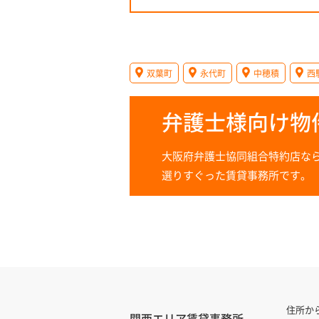
双葉町
永代町
中穂積
西
弁護士様向け物
大阪府弁護士協同組合特約店な
選りすぐった賃貸事務所です。
住所か
関西エリア賃貸事務所