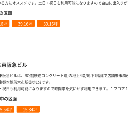
いる方にオススメです。土日・祝日も利用可能になりますので自由に出入りが
の区画
.16坪
39.16坪
39.16坪
木東阪急ビル
東阪急ビルは、RC造(鉄筋コンクリート造)の地上4階/地下1階建で店舗兼事
京都本線茨木市駅徒歩1分です。
・祝日も利用可能になりますので時間帯を気にせず利用できます。１フロア
中の区画
5.54坪
15.34坪