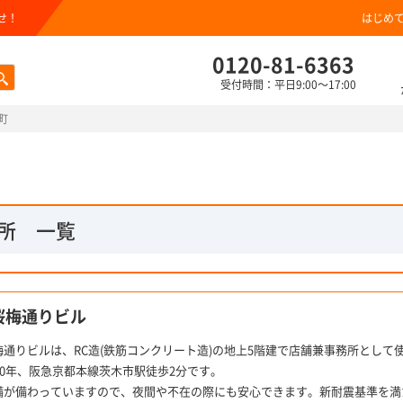
せ！
はじめ
0120-81-6363
受付時間：平日9:00～17:00
町
所 一覧
桜梅通りビル
梅通りビルは、RC造(鉄筋コンクリート造)の地上5階建で店舗兼事務所として
10年、阪急京都本線茨木市駅徒歩2分です。
備が備わっていますので、夜間や不在の際にも安心できます。新耐震基準を満