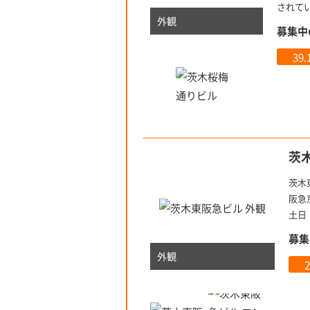
されて
外観
募集中
39
茨
茨木
阪急
土日
募集
外観
2