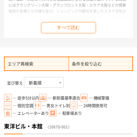
にはグラングリーン大阪・グランフロント大阪・ルクア大阪などの商業
施設や高層ビルが建ち並び、ショッピングや観光を楽しむ人々で活気が
あふれています。オフィスと商業、そして交通が集結する、大阪を代表
する中心拠点です。
すべて読む
エリア再検索
条件を絞り込む
並び替え
… 徒歩5分以内
… 新耐震基準適合
… 機械警備
… 個別空調
… 男女トイレ別
… 24時間使用可
… エレベーターあり
… 駐車場あり
東洋ビル・本館
〈1067D-001〉