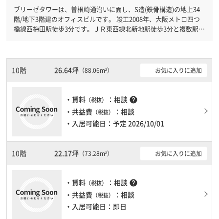
ブリーゼタワーは、曽根崎通沿いに面し、S造(鉄骨構造)の地上34
階/地下3階建のオフィスビルです。 竣工2008年、大阪メトロ四つ
橋線西梅田駅徒歩3分です。ＪＲ東西線北新地駅徒歩3分と複数駅利
用可能です。 機械警備が備わっていますので、夜間や不在の際に
も安心できます。新耐震基準を満たしておりますので、耐震性がし
っかりとしています。土日・祝日も利用可能になりますので時間帯
を気にせず利用できます。駐車場もありますので、車を利用される
10階
26.64坪
お気に入りに追加
（88.06m²）
お客様には使いやすいです。１フロア２００坪以上ある大規模ビル
です。ＥＶが複数基ありますので、フロアまでの待ち時間があまり
かかりません。
・賃料
：相談
help
（税抜）
・共益費
：相談
（税抜）
・入居可能日：予定 2026/10/01
10階
22.17坪
お気に入りに追加
（73.28m²）
・賃料
：相談
help
（税抜）
・共益費
：相談
（税抜）
・入居可能日：即日