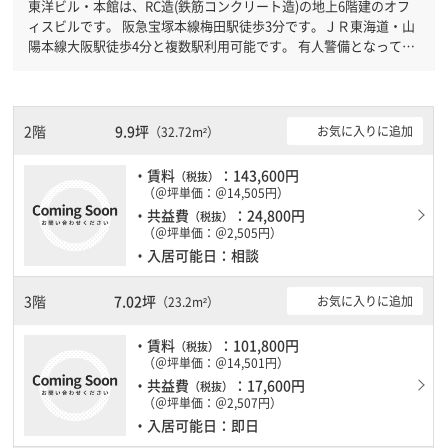
東洋ビル・本館は、RC造(鉄筋コンクリート造)の地上6階建のオフ
ィスビルです。 阪急宝塚本線梅田駅徒歩3分です。ＪＲ東海道・山
陽本線大阪駅徒歩4分と複数駅利用可能です。 有人警備となってお
りますので、日中も安心して社内で過ごすことができます。新耐震
基準を満たしておりますので、地震対策を検討されている方にオス
スメです。土日・祝日も利用可能になりますので自由に出入りが出
来ます。１フロア１００坪以上ある大型ビルです。
2階
9.9坪
お気に入りに追加
（32.72m²）
・賃料
：143,600円
（税抜）
（＠坪単価：＠14,505円）
・共益費
：24,800円
（税抜）
（＠坪単価：＠2,505円）
・入居可能日：相談
3階
7.02坪
お気に入りに追加
（23.2m²）
・賃料
：101,800円
（税抜）
（＠坪単価：＠14,501円）
・共益費
：17,600円
（税抜）
（＠坪単価：＠2,507円）
・入居可能日：即日