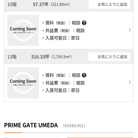
出入りが出来ます。駐車場完備なので、車の必要なお客様には必見
10階
97.37坪
お気に入りに追加
（321.89m²）
です。１フロア２００坪以上ある大規模ビルです。ＥＶが複数基あ
りますので、フロアまでの待ち時間があまりかかりません。
・賃料
：相談
help
（税抜）
・共益費
：相談
（税抜）
・入居可能日：即日
13階
516.33坪
お気に入りに追加
（1,706.9m²）
・賃料
：相談
help
（税抜）
・共益費
：相談
（税抜）
・入居可能日：即日
PRIME GATE UMEDA
〈4334D-001〉