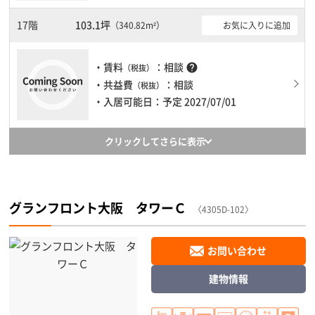
17階
103.1坪
お気に入りに追加
（340.82m²）
・賃料
：相談
help
（税抜）
・共益費
：相談
（税抜）
・入居可能日：予定 2027/07/01
クリックしてさらに表示
グランフロント大阪 タワーＣ
〈4305D-102〉
お問い合わせ
建物情報