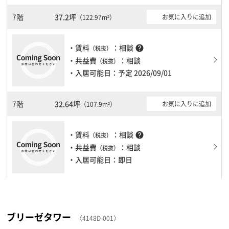
7階
37.2坪
お気に入りに追加
（122.97m²）
・賃料
：相談
help
（税抜）
・共益費
：相談
（税抜）
・入居可能日：予定 2026/09/01
7階
32.64坪
お気に入りに追加
（107.9m²）
・賃料
：相談
help
（税抜）
・共益費
：相談
（税抜）
・入居可能日：即日
ブリーゼタワー
〈4148D-001〉