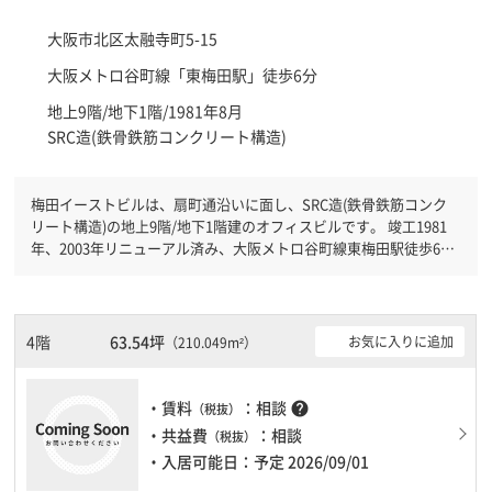
大阪市北区
太融寺町5-15
大阪メトロ谷町線「
東梅田駅
」徒歩6分
地上9階/地下1階/1981年8月
SRC造(鉄骨鉄筋コンクリート構造)
梅田イーストビルは、扇町通沿いに面し、SRC造(鉄骨鉄筋コンク
リート構造)の地上9階/地下1階建のオフィスビルです。 竣工1981
年、2003年リニューアル済み、大阪メトロ谷町線東梅田駅徒歩6分
です。大阪メトロ谷町線中崎町駅徒歩7分と複数駅利用可能です。
有人警備となっておりますので、日中も安心して社内で過ごすこと
ができます。土日・祝日も利用可能になりますので時間帯を気にせ
ず利用できます。駐車場もありますので、車を利用されるお客様に
4階
63.54坪
お気に入りに追加
（210.049m²）
は使いやすいです。１フロア２００坪以上ある大規模ビルです。Ｅ
Ｖが複数基ありますので、フロアまでの待ち時間があまりかかりま
せん。
・賃料
：相談
help
（税抜）
・共益費
：相談
（税抜）
・入居可能日：予定 2026/09/01