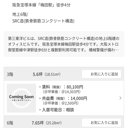
阪急宝塚本線「
梅田駅
」徒歩4分
地上6階/
SRC造(鉄骨鉄筋コンクリート構造)
第三東洋ビルは、SRC造(鉄骨鉄筋コンクリート構造)の地上6階建の
オフィスビルです。 阪急宝塚本線梅田駅徒歩4分です。大阪メトロ
御堂筋線中津駅徒歩6分と複数駅利用可能です。 機械警備が備わっ
ていますので、夜間や不在の際にも安心できます。土日・祝日も利
用可能になりますので自由に出入りが出来ます。１フロア１００坪
以上ある大型ビルです。
3階
5.6坪
お気に入りに追加
（18.51m²）
・賃料
：80,100円
（税抜）
（＠坪単価：＠14,303円）
・共益費
：14,000円
（税抜）
（＠坪単価：＠2,500円）
・入居可能日：相談
6階
7.65坪
お気に入りに追加
（25.28m²）