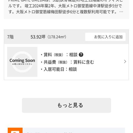
ルです。 竣工2024年築2年、大阪メトロ御堂筋線中津駅徒歩5分で
す。大阪メトロ御堂筋線梅田駅徒歩6分と複数駅利用可能です。 機
械警備が備わっていますので、夜間や不在の際にも安心できます。
新耐震基準を満たしておりますので、耐震性がしっかりとしていま
す。駐車場もありますので、車を利用されるお客様には使いやすい
です。１フロア２００坪以上ある大規模ビルです。ＥＶが複数基あ
7階
53.92坪
お気に入りに追加
（178.24m²）
りますので、フロアまでの待ち時間があまりかかりません。
・賃料
：相談
help
（税抜）
・共益費
：賃料に含む
（税抜）
・入居可能日：相談
もっと見る