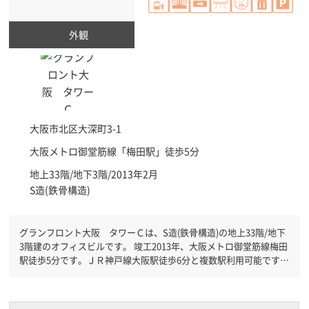
外観
大阪市北区
大深町3-1
大阪メトロ御堂筋線「
梅田駅
」徒歩5分
地上33階/地下3階/2013年2月
S造(鉄骨構造)
グランフロント大阪 タワーＣは、S造(鉄骨構造)の地上33階/地下
3階建のオフィスビルです。 竣工2013年、大阪メトロ御堂筋線梅田
駅徒歩5分です。ＪＲ神戸線大阪駅徒歩6分と複数駅利用可能です。
機械警備が備わっていますので、夜間や不在の際にも安心できま
す。新耐震基準を満たしておりますので、地震対策を検討されてい
る方にオススメです。土日・祝日も利用可能になりますので自由に