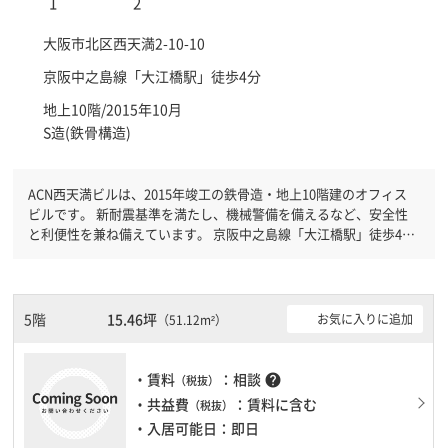
大阪市北区
西天満2-10-10
京阪中之島線「
大江橋駅
」徒歩4分
地上10階/2015年10月
S造(鉄骨構造)
ACN西天満ビルは、2015年竣工の鉄骨造・地上10階建のオフィス
ビルです。 新耐震基準を満たし、機械警備を備えるなど、安全性
と利便性を兼ね備えています。 京阪中之島線「大江橋駅」徒歩4
分、京阪中之島線「なにわ橋駅」徒歩6分の好立地で、複数駅の利
用が可能。 土日・祝日も利用でき、事務所または飲食店の用途に
対応しております。
5階
15.46坪
お気に入りに追加
（51.12m²）
・賃料
：相談
help
（税抜）
・共益費
：賃料に含む
（税抜）
・入居可能日：即日