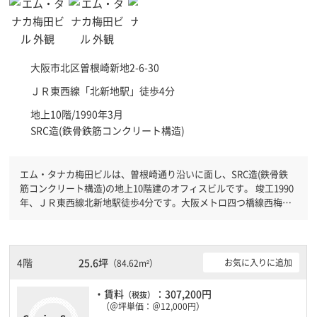
大阪市北区
曽根崎新地2-6-30
ＪＲ東西線「
北新地駅
」徒歩4分
地上10階/1990年3月
SRC造(鉄骨鉄筋コンクリート構造)
エム・タナカ梅田ビルは、曽根崎通り沿いに面し、SRC造(鉄骨鉄
筋コンクリート構造)の地上10階建のオフィスビルです。 竣工1990
年、ＪＲ東西線北新地駅徒歩4分です。大阪メトロ四つ橋線西梅田
駅徒歩4分と複数駅利用可能です。 機械警備が備わっていますの
で、夜間や不在の際にも安心できます。新耐震基準を満たしており
ますので、地震対策を検討されている方にオススメです。土日・祝
日も利用可能になりますので自由に出入りが出来ます。
4階
25.6坪
お気に入りに追加
（84.62m²）
・賃料
：307,200円
（税抜）
（＠坪単価：＠12,000円）