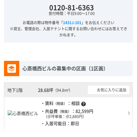
0120-81-6363
受付時間：平日9:00～17:00
お電話の際は物件番号「
1431J-101
」をお伝えください
※貸主、管理会社、入居テナントに関するお問い合わせにはお答えでき
かねます。
心斎橋西ビルの募集中の区画（1区画）
地下1階
28.68坪
お気に入りに追加
（94.8m²）
・賃料
：相談
（税抜）
help
・共益費
：82,599円
（税抜）
（＠坪単価：＠2,880円）
・入居可能日：即日