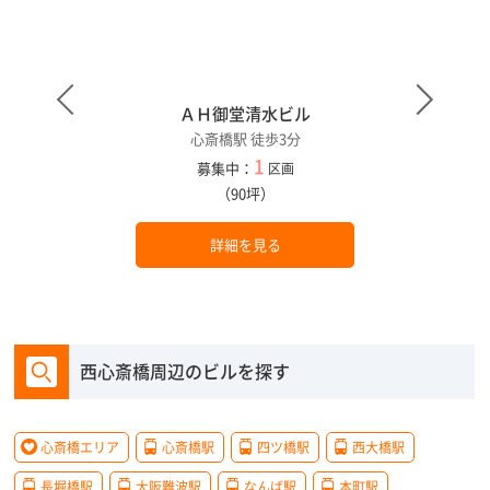
館
ＡＨ御堂清水ビル
心斎橋駅 徒歩3分
1
募集中：
区画
（90坪）
詳細を見る
西心斎橋周辺のビルを探す
心斎橋エリア
心斎橋駅
四ツ橋駅
西大橋駅
長堀橋駅
大阪難波駅
なんば駅
本町駅