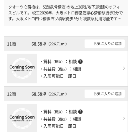
クオーツ心斎橋は、S造(鉄骨構造)の地上28階/地下2階建のオフィ
スビルです。 竣工2026年、大阪メトロ御堂筋線心斎橋駅徒歩2分で
す。大阪メトロ四つ橋線四ツ橋駅徒歩5分と複数駅利用可能です。
機械警備が備わっていますので、夜間や不在の際にも安心できま
す。新耐震基準を満たしておりますので、耐震性がしっかりとして
います。土日・祝日も利用可能になりますので時間帯を気にせず利
用できます。１フロア２００坪以上ある大規模ビルです。ＥＶが複
11階
68.58坪
お気に入りに追加
（226.71m²）
数基ありますので、フロアまでの待ち時間があまりかかりません。
・賃料
：相談
help
（税抜）
・共益費
：相談
（税抜）
・入居可能日：即日
12階
68.58坪
お気に入りに追加
（226.71m²）
・賃料
：相談
help
（税抜）
・共益費
：相談
（税抜）
・入居可能日：即日