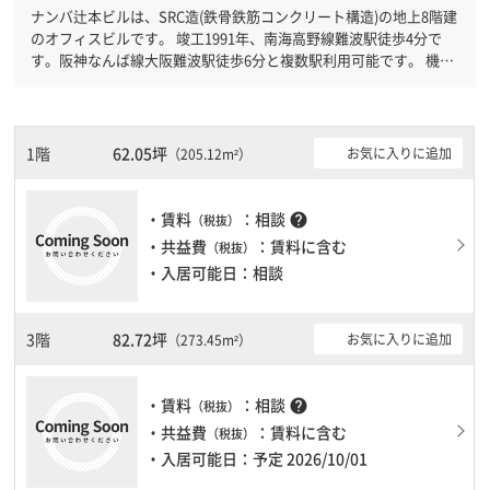
ナンバ辻本ビルは、SRC造(鉄骨鉄筋コンクリート構造)の地上8階建
のオフィスビルです。 竣工1991年、南海高野線難波駅徒歩4分で
す。阪神なんば線大阪難波駅徒歩6分と複数駅利用可能です。 機械
警備が備わっていますので、夜間や不在の際にも安心できます。新
耐震基準を満たしておりますので、耐震性がしっかりとしていま
す。土日・祝日も利用可能になりますので時間帯を気にせず利用で
きます。駐車場もありますので、車を利用されるお客様には使いや
1階
62.05坪
お気に入りに追加
（205.12m²）
すいです。１フロア２００坪以上ある大規模ビルです。ＥＶが複数
基ありますので、フロアまでの待ち時間があまりかかりません。
・賃料
：相談
help
（税抜）
・共益費
：賃料に含む
（税抜）
・入居可能日：相談
3階
82.72坪
お気に入りに追加
（273.45m²）
・賃料
：相談
help
（税抜）
・共益費
：賃料に含む
（税抜）
・入居可能日：予定 2026/10/01