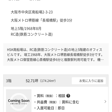
大阪市中央区
南船場2-3-23
大阪メトロ堺筋線「
長堀橋駅
」徒歩3分
地上5階/1968年8月
RC造(鉄筋コンクリート造)
HSK南船場は、RC造(鉄筋コンクリート造)の地上5階建のオフィス
ビルです。 竣工1968年、大阪メトロ堺筋線長堀橋駅徒歩3分です。
大阪メトロ御堂筋線心斎橋駅徒歩6分と複数駅利用可能です。 機械
警備が備わっていますので、夜間や不在の際にも安心できます。土
日・祝日も利用可能になりますので自由に出入りが出来ます。
3階
52.71坪
お気に入りに追加
（174.24m²）
・賃料
：相談
help
（税抜）
・共益費
：賃料に含む
（税抜）
・入居可能日：即日