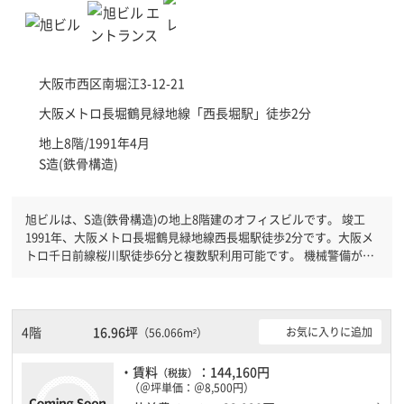
大阪市西区
南堀江3-12-21
大阪メトロ長堀鶴見緑地線「
西長堀駅
」徒歩2分
地上8階/1991年4月
S造(鉄骨構造)
旭ビルは、S造(鉄骨構造)の地上8階建のオフィスビルです。 竣工
1991年、大阪メトロ長堀鶴見緑地線西長堀駅徒歩2分です。大阪メ
トロ千日前線桜川駅徒歩6分と複数駅利用可能です。 機械警備が備
わっていますので、夜間や不在の際にも安心できます。新耐震基準
を満たしておりますので、地震対策を検討されている方にオススメ
です。土日・祝日も利用可能になりますので自由に出入りが出来ま
す。
4階
16.96坪
お気に入りに追加
（56.066m²）
・賃料
：144,160円
（税抜）
（＠坪単価：＠8,500円）