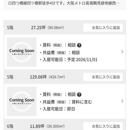
ロ四つ橋線四ツ橋駅徒歩4分です。大阪メトロ長堀鶴見緑地線西大
橋駅徒歩4分と複数駅利用可能です。 機械警備が備わっていますの
で、夜間や不在の際にも安心できます。旧耐震基準ですが、耐震補
強工事済です。土日・祝日も利用可能になりますので自由に出入り
が出来ます。駐車場完備なので、車の必要なお客様には必見です。
5階
27.25坪
お気に入りに追加
（90.08m²）
１フロア１００坪以上ある大型ビルです。ＥＶが複数基ありますの
で、フロアまでの待ち時間があまりかかりません。
・賃料
：相談
help
（税抜）
・共益費
：相談
（税抜）
・入居可能日：予定 2026/11/01
5階
129.08坪
お気に入りに追加
（426.7m²）
・賃料
：相談
help
（税抜）
・共益費
：賃料に含む
（税抜）
・入居可能日：即日
6階
11.89坪
お気に入りに追加
（39.305m²）