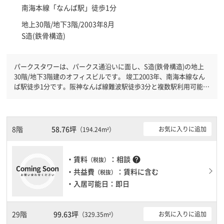
南海本線「
なんば駅
」徒歩1分
地上30階/地下3階/2003年8月
S造(鉄骨構造)
パークスタワーは、パークス通沿いに面し、S造(鉄骨構造)の地上
30階/地下3階建のオフィスビルです。 竣工2003年、南海本線なん
ば駅徒歩1分です。阪神なんば線難波駅徒歩3分と複数駅利用可能で
す。 機械警備が備わっていますので、夜間や不在の際にも安心で
きます。新耐震基準を満たしておりますので、地震対策を検討され
ている方にオススメです。土日・祝日も利用可能になりますので自
由に出入りが出来ます。駐車場完備なので、車の必要なお客様には
8階
58.76坪
お気に入りに追加
（194.24m²）
必見です。１フロア２００坪以上ある大規模ビルです。ＥＶが複数
基ありますので、フロアまでの待ち時間があまりかかりません。
・賃料
：相談
help
（税抜）
・共益費
：賃料に含む
（税抜）
・入居可能日：即日
29階
99.63坪
お気に入りに追加
（329.35m²）