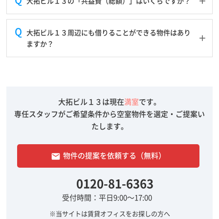
大拓ビル１３の「共益費（総額）」はいくらですか？
大拓ビル１３周辺にも借りることができる物件はあり
ますか？
大拓ビル１３は現在
満室
です。
専任スタッフがご希望条件から空室物件を選定・ご提案い
たします。
物件の提案を依頼する（無料）
email
0120-81-6363
受付時間：平日9:00～17:00
※当サイトは賃貸オフィスをお探しの方へ