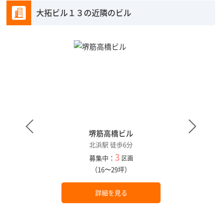
大拓ビル１３の近隣のビル
堺筋高橋ビル
北浜駅 徒歩6分
3
募集中：
区画
（16〜29坪）
詳細を見る