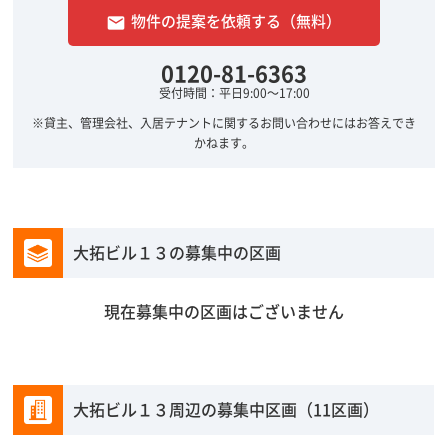
物件の提案を依頼する（無料）
email
0120-81-6363
受付時間：平日9:00～17:00
※貸主、管理会社、入居テナントに関するお問い合わせにはお答えでき
かねます。
大拓ビル１３の募集中の区画
現在募集中の区画はございません
大拓ビル１３周辺の募集中区画（11区画）