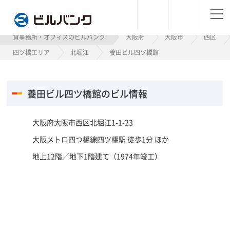
ビルバンク
貸事務所・オフィスのビルバンク
大阪府
大阪市
西区
四ツ橋エリア
北堀江
養田ビル四ツ橋館
養田ビル四ツ橋館のビル情報
大阪府大阪市西区北堀江1-1-23
大阪メトロ四つ橋線四ツ橋駅 徒歩1分 ほか
地上12階／地下1階建て（1974年竣工）