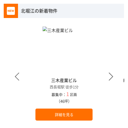
北堀江の新着物件
三木産業ビル
Ｐ
西長堀駅 徒歩1分
1
募集中：
区画
（46坪）
詳細を見る