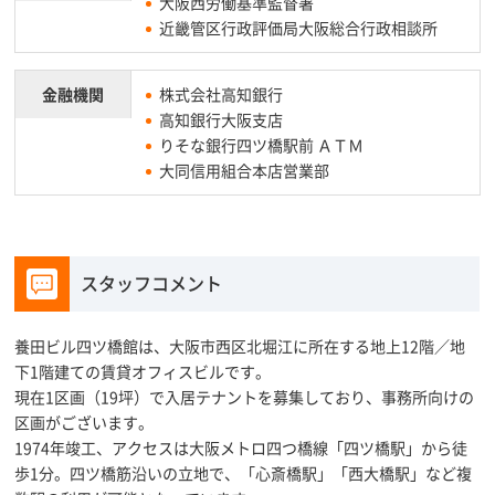
大阪西労働基準監督署
近畿管区行政評価局大阪総合行政相談所
金融機関
株式会社高知銀行
高知銀行大阪支店
りそな銀行四ツ橋駅前 ＡＴＭ
大同信用組合本店営業部
スタッフコメント
養田ビル四ツ橋館は、大阪市西区北堀江に所在する地上12階／地
下1階建ての賃貸オフィスビルです。
現在1区画（19坪）で入居テナントを募集しており、事務所向けの
区画がございます。
1974年竣工、アクセスは大阪メトロ四つ橋線「四ツ橋駅」から徒
歩1分。四ツ橋筋沿いの立地で、「心斎橋駅」「西大橋駅」など複