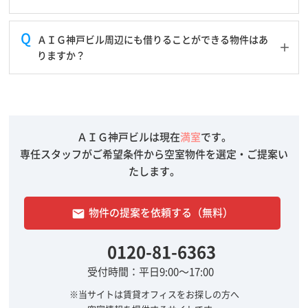
ＡＩＧ神戸ビル周辺にも借りることができる物件はあ
りますか？
ＡＩＧ神戸ビルは現在
満室
です。
専任スタッフがご希望条件から空室物件を選定・ご提案い
たします。
物件の提案を依頼する（無料）
email
0120-81-6363
受付時間：平日9:00～17:00
※当サイトは賃貸オフィスをお探しの方へ