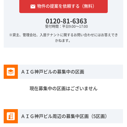
物件の提案を依頼する（無料）
email
0120-81-6363
受付時間：平日9:00～17:00
※貸主、管理会社、入居テナントに関するお問い合わせにはお答えでき
かねます。
ＡＩＧ神戸ビルの募集中の区画
現在募集中の区画はございません
ＡＩＧ神戸ビル周辺の募集中区画（5区画）