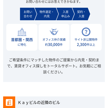
お問い合わせにはお答えできかねます。
お問い
物件選定・
入居
契約・
合わせ
内見
申込み
入居
首都圏・関西
オフィス仲介実績
サイト非公開物件
30,000
2,300
に特化
約
件
件以上
ご希望条件にマッチした物件のご提案から内見・契約ま
で、賃貸オフィス探しをトータルサポート。
お気軽にご相
談ください。
Ｋａｙビルの近隣のビル