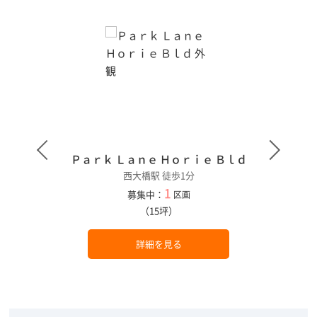
Ｐａｒｋ Ｌａｎｅ Ｈｏｒｉｅ Ｂｌｄ
西大橋駅 徒歩1分
1
募集中：
区画
（15坪）
詳細を見る