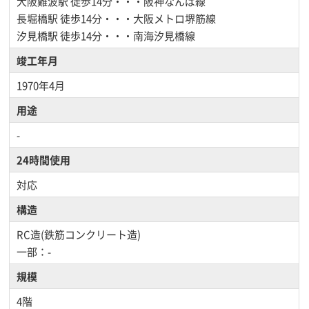
大阪難波駅
徒歩14分・・・阪神なんば線
長堀橋駅
徒歩14分・・・大阪メトロ堺筋線
汐見橋駅
徒歩14分・・・南海汐見橋線
竣工年月
1970年4月
用途
-
24時間使用
対応
構造
RC造(鉄筋コンクリート造)
一部：-
規模
4階