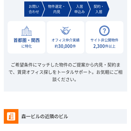
お問い
物件選定・
入居
契約・
合わせ
内見
申込み
入居
首都圏・関西
オフィス仲介実績
サイト非公開物件
30,000
2,300
に特化
約
件
件以上
ご希望条件にマッチした物件のご提案から内見・契約ま
で、賃貸オフィス探しをトータルサポート。
お気軽にご相
談ください。
森一ビルの近隣のビル