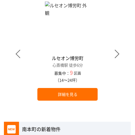
ルセオン博労町
心斎橋駅 徒歩6分
9
募集中：
区画
（14〜24坪）
詳細を見る
南本町の新着物件