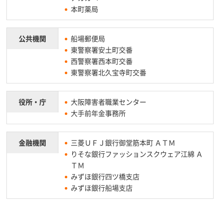
本町薬局
公共機関
船場郵便局
東警察署安土町交番
西警察署西本町交番
東警察署北久宝寺町交番
役所・庁
大阪障害者職業センター
大手前年金事務所
金融機関
三菱ＵＦＪ銀行御堂筋本町 ＡＴＭ
りそな銀行ファッションスクウェア江綿 Ａ
ＴＭ
みずほ銀行四ツ橋支店
みずほ銀行船場支店