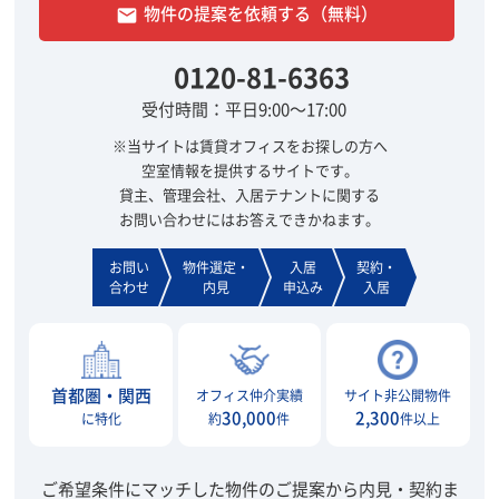
物件の提案を依頼する（無料）
email
0120-81-6363
受付時間：平日9:00～17:00
※当サイトは賃貸オフィスをお探しの方へ
空室情報を提供するサイトです。
貸主、管理会社、入居テナントに関する
お問い合わせにはお答えできかねます。
お問い
物件選定・
入居
契約・
合わせ
内見
申込み
入居
首都圏・関西
オフィス仲介実績
サイト非公開物件
30,000
2,300
に特化
約
件
件以上
ご希望条件にマッチした物件のご提案から内見・契約ま