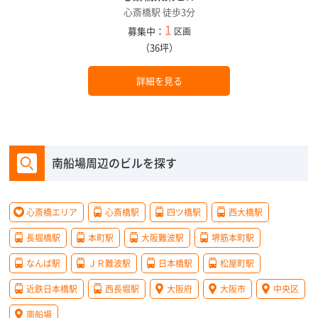
心斎橋駅 徒歩3分
1
募集中：
区画
（36坪）
詳細を見る
南船場周辺のビルを探す
心斎橋エリア
心斎橋駅
四ツ橋駅
西大橋駅
長堀橋駅
本町駅
大阪難波駅
堺筋本町駅
なんば駅
ＪＲ難波駅
日本橋駅
松屋町駅
近鉄日本橋駅
西長堀駅
大阪府
大阪市
中央区
南船場