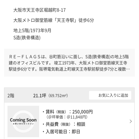
大阪市天王寺区
堀越町8-17
大阪メトロ御堂筋線「
天王寺駅
」徒歩6分
地上5階/1973年9月
S造(鉄骨構造)
ＲＥ－ＦＬＡＧＳは、谷町筋沿いに面し、S造(鉄骨構造)の地上5階
建のオフィスビルです。 竣工1973年、大阪メトロ御堂筋線天王寺
駅徒歩6分です。阪堺電気軌道上町線天王寺駅前駅徒歩7分と複数駅
利用可能です。 機械警備が備わっていますので、夜間や不在の際
にも安心できます。土日・祝日も利用可能になりますので時間帯を
気にせず利用できます。
2階
21.1坪
お気に入りに追加
（69.752m²）
・賃料
：250,000円
（税抜）
（＠坪単価：＠11,848円）
・共益費
：相談
（税抜）
・入居可能日：即日