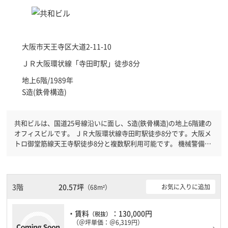
大阪市天王寺区
大道2-11-10
ＪＲ大阪環状線「
寺田町駅
」徒歩8分
地上6階/1989年
S造(鉄骨構造)
共和ビルは、国道25号線沿いに面し、S造(鉄骨構造)の地上6階建の
オフィスビルです。 ＪＲ大阪環状線寺田町駅徒歩8分です。大阪メ
トロ御堂筋線天王寺駅徒歩8分と複数駅利用可能です。 機械警備が
備わっていますので、夜間や不在の際にも安心できます。新耐震基
準を満たしておりますので、地震対策を検討されている方にオスス
メです。土日・祝日も利用可能になりますので自由に出入りが出来
ます。
3階
20.57坪
お気に入りに追加
（68m²）
・賃料
：130,000円
（税抜）
（＠坪単価：＠6,319円）