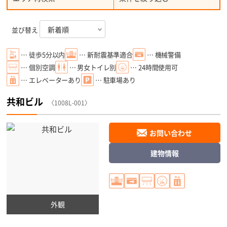
並び替え
… 徒歩5分以内
… 新耐震基準適合
… 機械警備
… 個別空調
… 男女トイレ別
… 24時間使用可
… エレベーターあり
… 駐車場あり
共和ビル
〈1008L-001〉
お問い合わせ
建物情報
外観