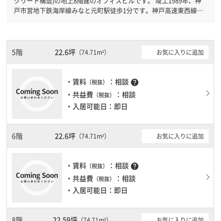
クリート構造)の地上8階建のオフィスビルです。 竣工1989年、神
戸市営地下鉄海岸線みなと元町駅徒歩1分です。神戸高速東西線花
隈駅徒歩3分と複数駅利用可能です。 機械警備が備わっていますの
で、夜間や不在の際にも安心できます。新耐震基準を満たしており
ますので、地震対策を検討されている方にオススメです。土日・祝
日も利用可能になりますので自由に出入りが出来ます。駐車場完備
5階
22.6坪
お気に入りに追加
（74.71m²）
なので、車の必要なお客様には必見です。１フロア１００坪以上あ
る大型ビルです。ＥＶが複数基ありますので、フロアまでの待ち時
間があまりかかりません。
・賃料
：相談
help
（税抜）
・共益費
：相談
（税抜）
・入居可能日：即日
6階
22.6坪
お気に入りに追加
（74.71m²）
・賃料
：相談
help
（税抜）
・共益費
：相談
（税抜）
・入居可能日：即日
8階
22.59坪
お気に入りに追加
（74.71m²）