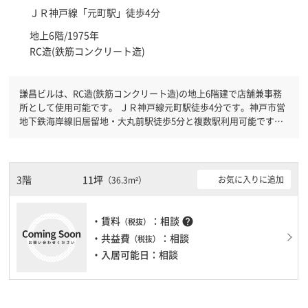
ＪＲ神戸線「
元町駅
」徒歩4分
地上6階/1975年
RC造(鉄筋コンクリート造)
謙昌ビルは、RC造(鉄筋コンクリート造)の地上6階建で店舗兼事務
所として使用可能です。 ＪＲ神戸線元町駅徒歩4分です。神戸市営
地下鉄海岸線旧居留地・大丸前駅徒歩5分と複数駅利用可能です。
機械警備が備わっていますので、夜間や不在の際にも安心できま
す。
3階
11坪
お気に入りに追加
（36.3m²）
・賃料
：相談
help
（税抜）
・共益費
：相談
（税抜）
・入居可能日：相談