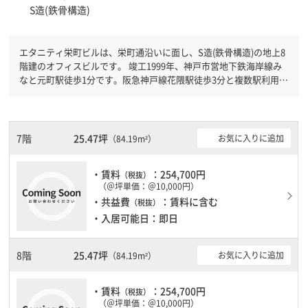
S造(鉄骨構造)
エタニティ栄町ビルは、栄町通沿いに面し、S造(鉄骨構造)の地上8
階建のオフィスビルです。 竣工1999年、神戸市営地下鉄海岸線み
なと元町駅徒歩1分です。阪急神戸線花隈駅徒歩3分と複数駅利用可
能です。 機械警備が備わっていますので、夜間や不在の際にも安
心できます。新耐震基準を満たしておりますので、地震対策を検討
されている方にオススメです。土日・祝日も利用可能になりますの
で自由に出入りが出来ます。駐車場完備なので、車の必要なお客様
7階
25.47坪
お気に入りに追加
（84.19m²）
には必見です。
・賃料
：254,700円
（税抜）
（＠坪単価：＠10,000円）
・共益費
：賃料に含む
（税抜）
・入居可能日：即日
8階
25.47坪
お気に入りに追加
（84.19m²）
・賃料
：254,700円
（税抜）
（＠坪単価：＠10,000円）