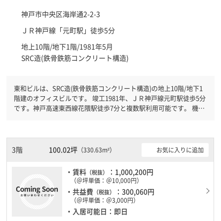
神戸市中央区
海岸通2-2-3
ＪＲ神戸線「
元町駅
」徒歩5分
地上10階/地下1階/1981年5月
SRC造(鉄骨鉄筋コンクリート構造)
東和ビルは、SRC造(鉄骨鉄筋コンクリート構造)の地上10階/地下1
階建のオフィスビルです。 竣工1981年、ＪＲ神戸線元町駅徒歩5分
です。神戸高速東西線花隈駅徒歩7分と複数駅利用可能です。 機械
警備が備わっていますので、夜間や不在の際にも安心できます。土
日・祝日も利用可能になりますので時間帯を気にせず利用できま
す。駐車場もありますので、車を利用されるお客様には使いやすい
です。１フロア２００坪以上ある大規模ビルです。ＥＶが複数基あ
3階
100.02坪
お気に入りに追加
（330.63m²）
りますので、フロアまでの待ち時間があまりかかりません。
・賃料
：1,000,200円
（税抜）
（＠坪単価：＠10,000円）
・共益費
：300,060円
（税抜）
（＠坪単価：＠3,000円）
・入居可能日：即日