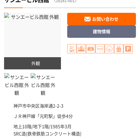
〈16261-001〉
お問い合わせ
建物情報
外観
神戸市中央区
海岸通2-2-3
ＪＲ神戸線「
元町駅
」徒歩4分
地上10階/地下1階/1985年3月
SRC造(鉄骨鉄筋コンクリート構造)