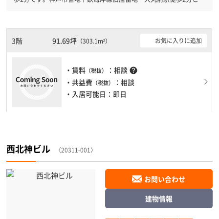
数駅利用可能です。 有人警備となっておりますので、日中も安心
して社内で過ごすことができます。新耐震基準を満たしております
ので、耐震性がしっかりとしています。土日・祝日も利用可能にな
りますので時間帯を気にせず利用できます。１フロア１００坪以上
3階
91.69坪
お気に入りに追加
（303.1m²）
ある大型ビルです。ＥＶが複数基ありますので、フロアまでの待ち
時間があまりかかりません。
・賃料
：相談
help
（税抜）
・共益費
：相談
（税抜）
・入居可能日：即日
西北神ビル
〈20311-001〉
お問い合わせ
建物情報