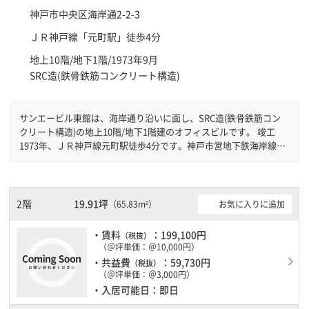
神戸市中央区
海岸通2-2-3
ＪＲ神戸線「
元町駅
」徒歩4分
地上10階/地下1階/1973年9月
SRC造(鉄骨鉄筋コンクリート構造)
サンエービル東館は、海岸通り沿いに面し、SRC造(鉄骨鉄筋コン
クリート構造)の地上10階/地下1階建のオフィスビルです。 竣工
1973年、ＪＲ神戸線元町駅徒歩4分です。神戸市営地下鉄海岸線み
なと元町駅徒歩4分と複数駅利用可能です。 土日・祝日も利用可能
になりますので自由に出入りが出来ます。駐車場完備なので、車の
必要なお客様には必見です。１フロア１００坪以上ある大型ビルで
す。
2階
19.91坪
お気に入りに追加
（65.83m²）
・賃料
：199,100円
（税抜）
（＠坪単価：＠10,000円）
・共益費
：59,730円
（税抜）
（＠坪単価：＠3,000円）
・入居可能日：即日