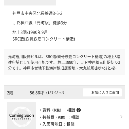
神戸市中央区
北長狭通3-6-3
ＪＲ神戸線「
元町駅
」徒歩3分
地上8階/1990年9月
SRC造(鉄骨鉄筋コンクリート構造)
元町鯉川阪神ビルは、SRC造(鉄骨鉄筋コンクリート構造)の地上8階
建店舗として使用可能です。 竣工1990年、ＪＲ神戸線元町駅徒歩3
分です。神戸市営地下鉄海岸線旧居留地・大丸前駅徒歩4分と複数
駅利用可能です。 新耐震基準を満たしておりますので、耐震性が
しっかりとしています。
2階
56.86坪
お気に入りに追加
（187.98m²）
・賃料
：相談
help
（税抜）
・共益費
：相談
（税抜）
・入居可能日：相談