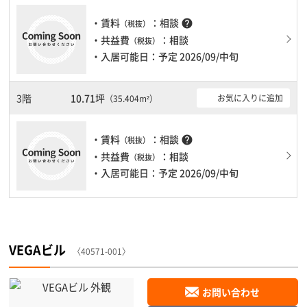
・賃料
：相談
help
（税抜）
・共益費
：相談
（税抜）
・入居可能日：予定 2026/09/中旬
3階
10.71坪
お気に入りに追加
（35.404m²）
・賃料
：相談
help
（税抜）
・共益費
：相談
（税抜）
・入居可能日：予定 2026/09/中旬
VEGAビル
〈40571-001〉
お問い合わせ