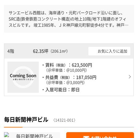
サンエービル西館は、海岸通り・元町パークロード沿いに面し、
SRC造(鉄骨鉄筋コンクリート構造)の地上10階/地下1階建のオフィ
スビルです。 竣工1985年、ＪＲ神戸線元町駅徒歩4分です。神戸市
営地下鉄海岸線みなと元町駅徒歩4分と複数駅利用可能です。 機械
警備が備わっていますので、夜間や不在の際にも安心できます。新
耐震基準を満たしておりますので、耐震性がしっかりとしていま
す。土日・祝日も利用可能になりますので時間帯を気にせず利用で
4階
62.35坪
お気に入りに追加
（206.1m²）
きます。駐車場もありますので、車を利用されるお客様には使いや
すいです。ＥＶが複数基ありますので、フロアまでの待ち時間があ
・賃料
：623,500円
（税抜）
まりかかりません。
（＠坪単価：＠10,000円）
・共益費
：187,050円
（税抜）
（＠坪単価：＠3,000円）
・入居可能日：即日
毎日新聞神戸ビル
〈14321-001〉