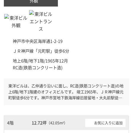
外観
神戸市中央区
海岸通1-2-19
ＪＲ神戸線「
元町駅
」徒歩6分
地上6階/地下1階/1965年12月
RC造(鉄筋コンクリート造)
東洋ビルは、乙仲通り沿いに面し、RC造(鉄筋コンクリート造)の地
上6階/地下1階建のオフィスビルです。 竣工1965年、ＪＲ神戸線元
町駅徒歩6分です。神戸市営地下鉄海岸線旧居留地・大丸前駅徒歩4
分と複数駅利用可能です。 機械警備が備わっていますので、夜間
や不在の際にも安心できます。土日・祝日も利用可能になりますの
で自由に出入りが出来ます。１フロア１００坪以上ある大型ビルで
す。
4階
12.72坪
お気に入りに追加
（42.05m²）