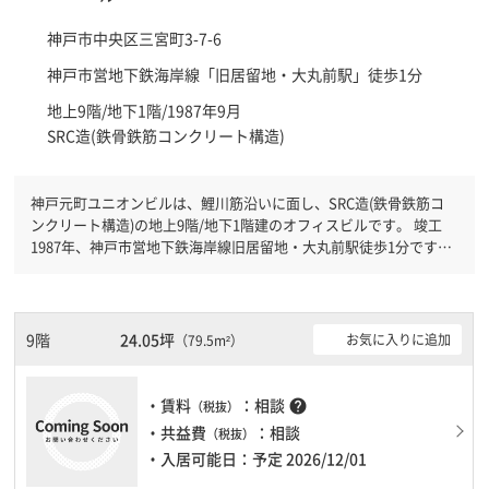
神戸市中央区
三宮町3-7-6
神戸市営地下鉄海岸線「
旧居留地・大丸前駅
」徒歩1分
地上9階/地下1階/1987年9月
SRC造(鉄骨鉄筋コンクリート構造)
神戸元町ユニオンビルは、鯉川筋沿いに面し、SRC造(鉄骨鉄筋コ
ンクリート構造)の地上9階/地下1階建のオフィスビルです。 竣工
1987年、神戸市営地下鉄海岸線旧居留地・大丸前駅徒歩1分です。
ＪＲ神戸線元町駅徒歩3分と複数駅利用可能です。 機械警備が備わ
っていますので、夜間や不在の際にも安心できます。新耐震基準を
満たしておりますので、耐震性がしっかりとしています。土日・祝
日も利用可能になりますので時間帯を気にせず利用できます。駐車
9階
24.05坪
お気に入りに追加
（79.5m²）
場もありますので、車を利用されるお客様には使いやすいです。１
フロア１００坪以上ある大型ビルです。ＥＶが複数基ありますの
で、フロアまでの待ち時間があまりかかりません。
・賃料
：相談
help
（税抜）
・共益費
：相談
（税抜）
・入居可能日：予定 2026/12/01