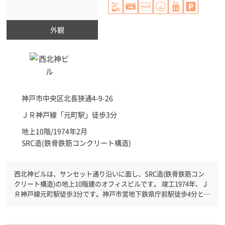
外観
神戸市中央区
北長狭通4-9-26
ＪＲ神戸線「
元町駅
」徒歩3分
地上10階/1974年2月
SRC造(鉄骨鉄筋コンクリート構造)
西北神ビルは、サンセット通り沿いに面し、SRC造(鉄骨鉄筋コン
クリート構造)の地上10階建のオフィスビルです。 竣工1974年、Ｊ
Ｒ神戸線元町駅徒歩3分です。神戸市営地下鉄県庁前駅徒歩4分と複
数駅利用可能です。 機械警備が備わっていますので、夜間や不在
の際にも安心できます。土日・祝日も利用可能になりますので自由
に出入りが出来ます。駐車場完備なので、車の必要なお客様には必