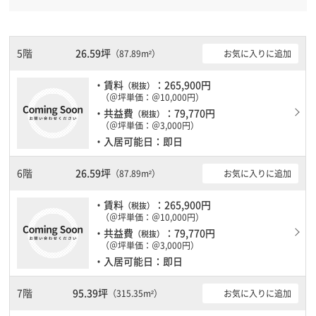
丸前駅徒歩5分と複数駅利用可能です。 土日・祝日も利用可能にな
りますので自由に出入りが出来ます。駐車場完備なので、車の必要
なお客様には必見です。１フロア１００坪以上ある大型ビルです。
ＥＶが複数基ありますので、フロアまでの待ち時間があまりかかり
5階
26.59坪
お気に入りに追加
（87.89m²）
ません。
・賃料
：265,900円
（税抜）
（＠坪単価：＠10,000円）
・共益費
：79,770円
（税抜）
（＠坪単価：＠3,000円）
・入居可能日：即日
6階
26.59坪
お気に入りに追加
（87.89m²）
・賃料
：265,900円
（税抜）
（＠坪単価：＠10,000円）
・共益費
：79,770円
（税抜）
（＠坪単価：＠3,000円）
・入居可能日：即日
7階
95.39坪
お気に入りに追加
（315.35m²）