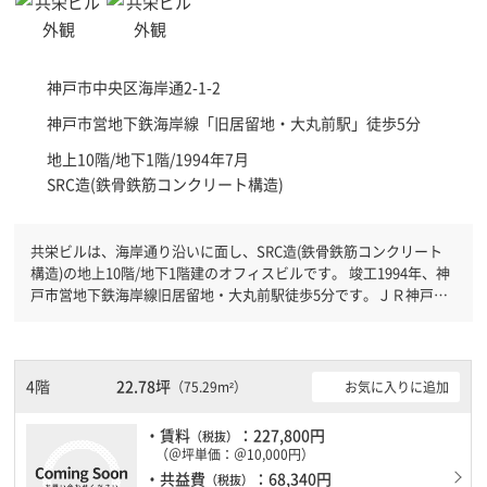
神戸市中央区
海岸通2-1-2
神戸市営地下鉄海岸線「
旧居留地・大丸前駅
」徒歩5分
地上10階/地下1階/1994年7月
SRC造(鉄骨鉄筋コンクリート構造)
共栄ビルは、海岸通り沿いに面し、SRC造(鉄骨鉄筋コンクリート
構造)の地上10階/地下1階建のオフィスビルです。 竣工1994年、神
戸市営地下鉄海岸線旧居留地・大丸前駅徒歩5分です。ＪＲ神戸線
元町駅徒歩6分と複数駅利用可能です。 新耐震基準を満たしており
ますので、耐震性がしっかりとしています。土日・祝日も利用可能
になりますので時間帯を気にせず利用できます。駐車場もあります
ので、車を利用されるお客様には使いやすいです。ＥＶが複数基あ
4階
22.78坪
お気に入りに追加
（75.29m²）
りますので、フロアまでの待ち時間があまりかかりません。
・賃料
：227,800円
（税抜）
（＠坪単価：＠10,000円）
・共益費
：68,340円
（税抜）