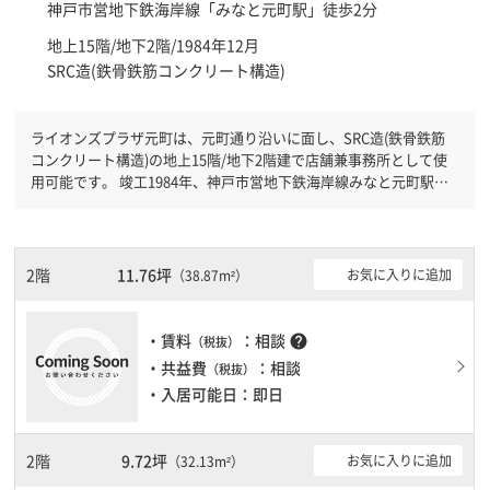
神戸市営地下鉄海岸線「
みなと元町駅
」徒歩2分
地上15階/地下2階/1984年12月
SRC造(鉄骨鉄筋コンクリート構造)
ライオンズプラザ元町は、元町通り沿いに面し、SRC造(鉄骨鉄筋
コンクリート構造)の地上15階/地下2階建で店舗兼事務所として使
用可能です。 竣工1984年、神戸市営地下鉄海岸線みなと元町駅徒
歩2分です。神戸高速東西線花隈駅徒歩2分と複数駅利用可能です。
有人警備となっておりますので、日中も安心して社内で過ごすこと
ができます。新耐震基準を満たしておりますので、耐震性がしっか
りとしています。土日・祝日も利用可能になりますので時間帯を気
2階
11.76坪
お気に入りに追加
（38.87m²）
にせず利用できます。駐車場もありますので、車を利用されるお客
様には使いやすいです。１フロア１００坪以上ある大型ビルです。
・賃料
：相談
help
（税抜）
・共益費
：相談
（税抜）
・入居可能日：即日
2階
9.72坪
お気に入りに追加
（32.13m²）