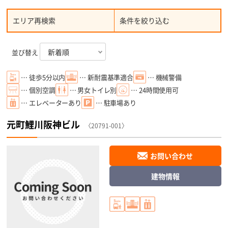
エリア再検索
条件を絞り込む
並び替え
… 徒歩5分以内
… 新耐震基準適合
… 機械警備
… 個別空調
… 男女トイレ別
… 24時間使用可
… エレベーターあり
… 駐車場あり
元町鯉川阪神ビル
〈20791-001〉
お問い合わせ
建物情報