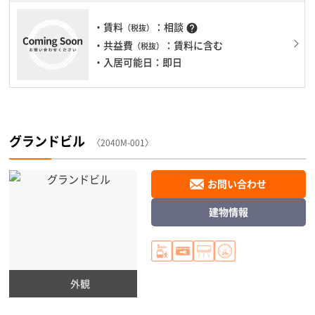
・賃料
：相談
help
（税抜）
・共益費
：賃料に含む
（税抜）
・入居可能日：即日
グランドビル
〈2040M-001〉
お問い合わせ
建物情報
外観