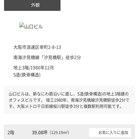
外観
大阪市浪速区
幸町2-8-13
南海汐見橋線「
汐見橋駅
」徒歩2分
地上3階/1980年12月
S造(鉄骨構造)
山口ビルは、新なにわ筋沿いに面し、S造(鉄骨構造)の地上3階建の
オフィスビルです。 竣工1980年、南海汐見橋線汐見橋駅徒歩2分で
す。大阪メトロ千日前線桜川駅徒歩3分と複数駅利用可能です。
2階
39.08坪
お気に入りに追加
（129.19m²）