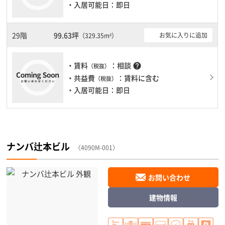
・入居可能日：即日
29階
99.63坪
お気に入りに追加
（329.35m²）
・賃料
：相談
help
（税抜）
・共益費
：賃料に含む
（税抜）
・入居可能日：即日
ナンバ辻本ビル
〈4090M-001〉
お問い合わせ
建物情報