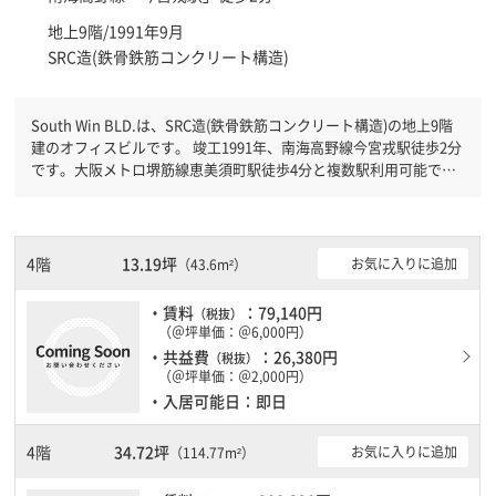
地上9階/1991年9月
SRC造(鉄骨鉄筋コンクリート構造)
South Win BLD.は、SRC造(鉄骨鉄筋コンクリート構造)の地上9階
建のオフィスビルです。 竣工1991年、南海高野線今宮戎駅徒歩2分
です。大阪メトロ堺筋線恵美須町駅徒歩4分と複数駅利用可能で
す。 機械警備が備わっていますので、夜間や不在の際にも安心で
きます。新耐震基準を満たしておりますので、耐震性がしっかりと
しています。駐車場もありますので、車を利用されるお客様には使
いやすいです。
4階
13.19坪
お気に入りに追加
（43.6m²）
・賃料
：79,140円
（税抜）
（＠坪単価：＠6,000円）
・共益費
：26,380円
（税抜）
（＠坪単価：＠2,000円）
・入居可能日：即日
4階
34.72坪
お気に入りに追加
（114.77m²）