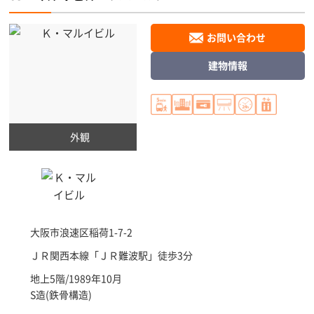
お問い合わせ
建物情報
外観
大阪市浪速区
稲荷1-7-2
ＪＲ関西本線「
ＪＲ難波駅
」徒歩3分
地上5階/1989年10月
S造(鉄骨構造)