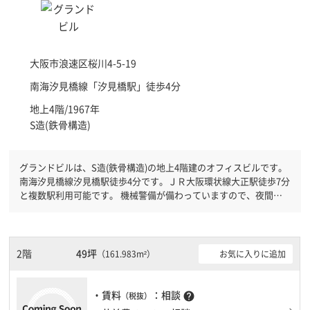
大阪市浪速区
桜川4-5-19
南海汐見橋線「
汐見橋駅
」徒歩4分
地上4階/1967年
S造(鉄骨構造)
グランドビルは、S造(鉄骨構造)の地上4階建のオフィスビルです。
南海汐見橋線汐見橋駅徒歩4分です。ＪＲ大阪環状線大正駅徒歩7分
と複数駅利用可能です。 機械警備が備わっていますので、夜間や
不在の際にも安心できます。土日・祝日も利用可能になりますので
時間帯を気にせず利用できます。
2階
49坪
お気に入りに追加
（161.983m²）
・賃料
：相談
help
（税抜）