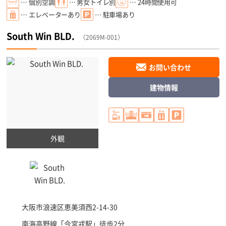
… 個別空調
… 男女トイレ別
… 24時間使用可
… エレベーターあり
… 駐車場あり
South Win BLD.
〈2069M-001〉
お問い合わせ
建物情報
外観
大阪市浪速区
恵美須西2-14-30
南海高野線「
今宮戎駅
」徒歩2分