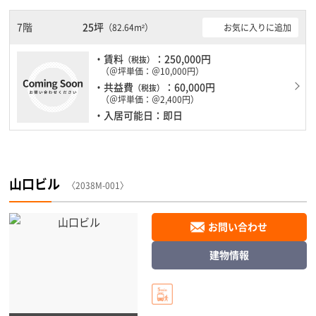
で、地震対策を検討されている方にオススメです。土日・祝日も利
用可能になりますので自由に出入りが出来ます。
7階
25坪
お気に入りに追加
（82.64m²）
・賃料
：250,000円
（税抜）
（＠坪単価：＠10,000円）
・共益費
：60,000円
（税抜）
（＠坪単価：＠2,400円）
・入居可能日：即日
山口ビル
〈2038M-001〉
お問い合わせ
建物情報