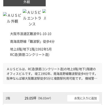
外観
大阪市浪速区
難波中1-10-10
南海高野線「
難波駅
」徒歩4分
地上8階/地下1階/1992年5月
RC造(鉄筋コンクリート造)
ＡＵＳビルは、RC造(鉄筋コンクリート造)の地上8階/地下1階建の
オフィスビルです。 竣工1992年、南海高野線難波駅徒歩4分です。
阪神なんば線大阪難波駅徒歩5分と複数駅利用可能です。 機械警備
が備わっていますので、夜間や不在の際にも安心できます。新耐震
基準を満たしておりますので、地震対策を検討されている方にオス
スメです。土日・祝日も利用可能になりますので自由に出入りが出
来ます。
29.05坪
2階
お気に入りに追加
（96.03m²）