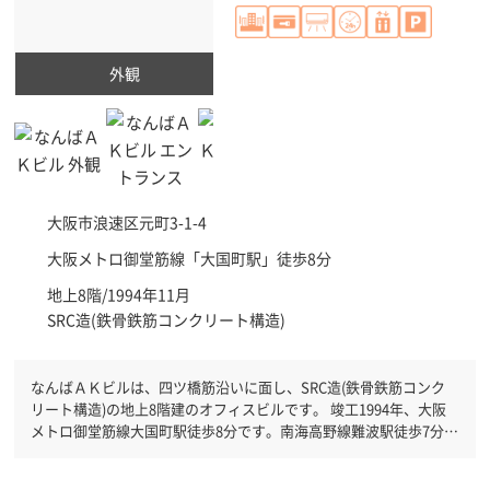
外観
大阪市浪速区
元町3-1-4
大阪メトロ御堂筋線「
大国町駅
」徒歩8分
地上8階/1994年11月
SRC造(鉄骨鉄筋コンクリート構造)
なんばＡＫビルは、四ツ橋筋沿いに面し、SRC造(鉄骨鉄筋コンク
リート構造)の地上8階建のオフィスビルです。 竣工1994年、大阪
メトロ御堂筋線大国町駅徒歩8分です。南海高野線難波駅徒歩7分と
複数駅利用可能です。 機械警備が備わっていますので、夜間や不
在の際にも安心できます。新耐震基準を満たしておりますので、耐