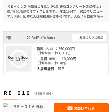
ＲＥ－０２０(南朝日ビル)は、RC造(鉄筋コンクリート造)の地上8
階/地下1階建のオフィスビルです。 竣工1964年、2020年リニュー
アル済み、阪神なんば線難波駅徒歩4分です。大阪メトロ御堂筋線
大国町駅徒歩8分と複数駅利用可能です。 機械警備が備わっていま
すので、夜間や不在の際にも安心できます。土日・祝日も利用可能
になりますので自由に出入りが出来ます。
2階
21.34坪
お気に入りに追加
（70.56m²）
・賃料
：250,000円
（税抜）
（＠坪単価：＠11,715円）
・共益費
：10,000円
（税抜）
（＠坪単価：＠468円）
・入居可能日：即日
ＲＥ－０１６
〈3458M-001〉
お問い合わせ