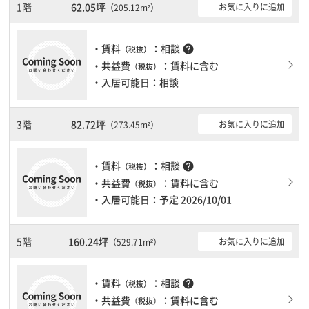
きます。駐車場もありますので、車を利用されるお客様には使いや
1階
62.05坪
お気に入りに追加
（205.12m²）
すいです。１フロア２００坪以上ある大規模ビルです。ＥＶが複数
基ありますので、フロアまでの待ち時間があまりかかりません。
・賃料
：相談
help
（税抜）
・共益費
：賃料に含む
（税抜）
・入居可能日：相談
3階
82.72坪
お気に入りに追加
（273.45m²）
・賃料
：相談
help
（税抜）
・共益費
：賃料に含む
（税抜）
・入居可能日：予定 2026/10/01
5階
160.24坪
お気に入りに追加
（529.71m²）
・賃料
：相談
help
（税抜）
・共益費
：賃料に含む
（税抜）