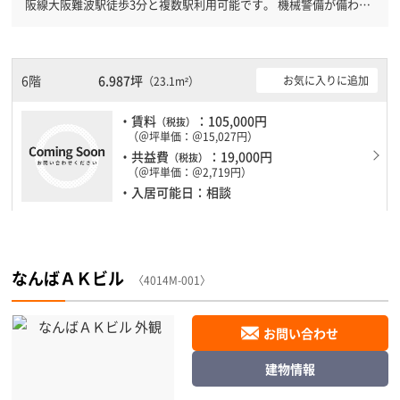
阪線大阪難波駅徒歩3分と複数駅利用可能です。 機械警備が備わっ
ていますので、夜間や不在の際にも安心できます。新耐震基準を満
たしておりますので、耐震性がしっかりとしています。土日・祝日
も利用可能になりますので時間帯を気にせず利用できます。
6階
6.987坪
お気に入りに追加
（23.1m²）
・賃料
：105,000円
（税抜）
（＠坪単価：＠15,027円）
・共益費
：19,000円
（税抜）
（＠坪単価：＠2,719円）
・入居可能日：相談
なんばＡＫビル
〈4014M-001〉
お問い合わせ
建物情報