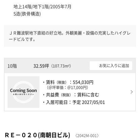
地上14階/地下1階/2005年7月
S造(鉄骨構造)
ＪＲ難波駅地下直結の好立地。外観美麗・設備の充実したハイグレ
ードビルです。
10階
32.59坪
お気に入りに追加
（107.73m²）
・賃料
：554,030円
（税抜）
（＠坪単価：＠17,000円）
・共益費
：賃料に含む
（税抜）
・入居可能日：予定 2027/05/01
ＲＥ－０２０(南朝日ビル)
〈2042M-001〉