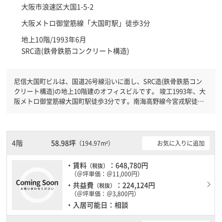
大阪市浪速区
大国1-5-2
大阪メトロ御堂筋線「
大国町駅
」徒歩3分
地上10階/1993年6月
SRC造(鉄骨鉄筋コンクリート構造)
尼信大国町ビルは、国道26号線沿いに面し、SRC造(鉄骨鉄筋コン
クリート構造)の地上10階建のオフィスビルです。 竣工1993年、大
阪メトロ御堂筋線大国町駅徒歩3分です。南海高野線今宮戎駅徒歩5
分と複数駅利用可能です。 機械警備が備わっていますので、夜間
や不在の際にも安心できます。新耐震基準を満たしておりますの
で、耐震性がしっかりとしています。土日・祝日も利用可能になり
ますので時間帯を気にせず利用できます。駐車場もありますので、
4階
58.98坪
お気に入りに追加
（194.97m²）
車を利用されるお客様には使いやすいです。１フロア１００坪以上
ある大型ビルです。ＥＶが複数基ありますので、フロアまでの待ち
・賃料
：648,780円
（税抜）
時間があまりかかりません。
（＠坪単価：＠11,000円）
・共益費
：224,124円
（税抜）
（＠坪単価：＠3,800円）
・入居可能日：相談