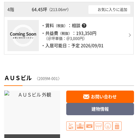
震性がしっかりとしています。土日・祝日も利用可能になりますの
で時間帯を気にせず利用できます。駐車場もありますので、車を利
4階
64.45坪
お気に入りに追加
（213.06m²）
用されるお客様には使いやすいです。１フロア２００坪以上ある大
規模ビルです。ＥＶが複数基ありますので、フロアまでの待ち時間
・賃料
：相談
help
（税抜）
があまりかかりません。
・共益費
：193,350円
（税抜）
（＠坪単価：＠3,000円）
・入居可能日：予定 2026/09/01
ＡＵＳビル
〈2009M-001〉
お問い合わせ
建物情報