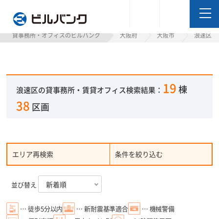
ビルバンク
貸事務所・オフィスのビルバンク
大阪府
大阪市
浪速区
19
棟
浪速区の貸事務所・賃貸オフィス検索結果：
38
区画
エリア再検索
条件を絞り込む
並び替え
… 徒歩5分以内
… 新耐震基準適合
… 機械警備