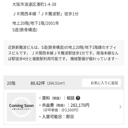
大阪市浪速区
湊町1-4-38
ＪＲ関西本線「
ＪＲ難波駅
」徒歩1分
地上20階/地下1階/2001年
S造(鉄骨構造)
近鉄新難波ビルは、S造(鉄骨構造)の地上20階/地下1階建のオフィ
スビルです。 ＪＲ関西本線ＪＲ難波駅徒歩1分です。南海本線なん
ば駅徒歩4分と複数駅利用可能です。 機械警備が備わっていますの
で、夜間や不在の際にも安心できます。新耐震基準を満たしており
ますので、耐震性がしっかりとしています。土日・祝日も利用可能
になりますので時間帯を気にせず利用できます。駐車場もあります
ので、車を利用されるお客様には使いやすいです。１フロア２００
20階
80.62坪
お気に入りに追加
（266.51m²）
坪以上ある大規模ビルです。ＥＶが複数基ありますので、フロアま
での待ち時間があまりかかりません。
・賃料
：相談
help
（税抜）
・共益費
：282,170円
（税抜）
（＠坪単価：＠3,500円）
・入居可能日：即日