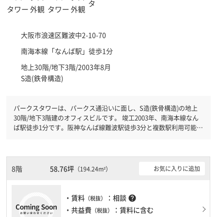
大阪市浪速区
難波中2-10-70
南海本線「
なんば駅
」徒歩1分
地上30階/地下3階/2003年8月
S造(鉄骨構造)
パークスタワーは、パークス通沿いに面し、S造(鉄骨構造)の地上
30階/地下3階建のオフィスビルです。 竣工2003年、南海本線なん
ば駅徒歩1分です。阪神なんば線難波駅徒歩3分と複数駅利用可能で
す。 機械警備が備わっていますので、夜間や不在の際にも安心で
きます。新耐震基準を満たしておりますので、地震対策を検討され
ている方にオススメです。土日・祝日も利用可能になりますので自
由に出入りが出来ます。駐車場完備なので、車の必要なお客様には
8階
58.76坪
お気に入りに追加
（194.24m²）
必見です。１フロア２００坪以上ある大規模ビルです。ＥＶが複数
基ありますので、フロアまでの待ち時間があまりかかりません。
・賃料
：相談
help
（税抜）
・共益費
：賃料に含む
（税抜）