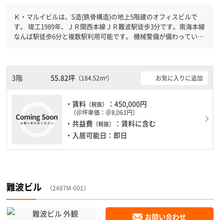
Ｋ・マルイビルは、S造(鉄骨構造)の地上5階建のオフィスビルで
す。 竣工1989年、ＪＲ関西本線ＪＲ難波駅徒歩3分です。南海本線
なんば駅徒歩6分と複数駅利用可能です。 機械警備が備わっていま
すので、夜間や不在の際にも安心できます。新耐震基準を満たして
おりますので、耐震性がしっかりとしています。土日・祝日も利用
可能になりますので時間帯を気にせず利用できます。
3階
55.82坪
お気に入りに追加
（184.52m²）
・賃料
：450,000円
（税抜）
（＠坪単価：＠8,061円）
・共益費
：賃料に含む
（税抜）
・入居可能日：即日
難波ビル
〈2487M-001〉
お問い合わせ