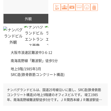
外観
大阪市浪速区
難波中3-6-12
南海高野線「
難波駅
」徒歩5分
地上9階/1985年3月
SRC造(鉄骨鉄筋コンクリート構造)
ナンバグランドビルは、国道25号線沿いに面し、SRC造(鉄骨鉄筋
コンクリート構造)の地上9階建のオフィスビルです。 竣工1985
年、南海高野線難波駅徒歩5分です。ＪＲ関西本線ＪＲ難波駅徒歩7
分と複数駅利用可能です。 機械警備が備わっていますので、夜間
や不在の際にも安心できます。新耐震基準を満たしておりますの