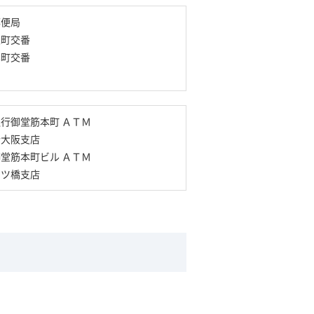
郵便局
土町交番
本町交番
行御堂筋本町 ＡＴＭ
行大阪支店
堂筋本町ビル ＡＴＭ
四ツ橋支店