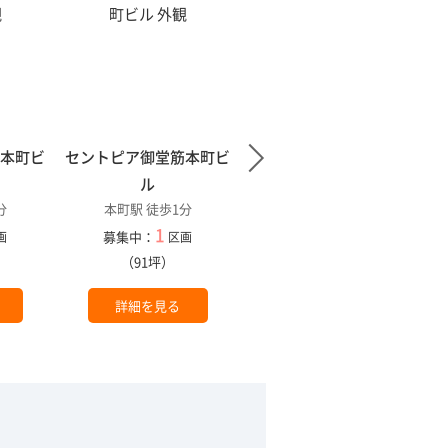
筋本町ビ
セントピア御堂筋本町ビ
カーニープレイス西本町
本町駅 徒歩1分
ル
1
分
本町駅 徒歩1分
募集中：
区画
1
（33坪）
募集中：
画
区画
）
（91坪）
詳細を見る
詳細を見る
。