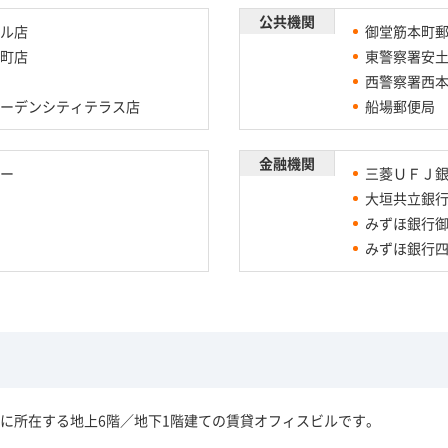
公共機関
ル店
御堂筋本町
町店
東警察署安
西警察署西
ーデンシティテラス店
船場郵便局
金融機関
ー
三菱ＵＦＪ銀
大垣共立銀
みずほ銀行御
みずほ銀行
に所在する地上6階／地下1階建ての賃貸オフィスビルです。