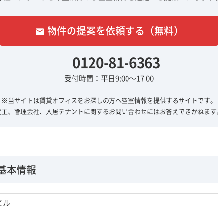
物件の提案を依頼する（無料）
email
0120-81-6363
受付時間：平日9:00～17:00
※当サイトは賃貸オフィスをお探しの方へ
空室情報を提供するサイトです。
貸主、管理会社、入居テナントに関する
お問い合わせにはお答えできかねます
基本情報
ビル