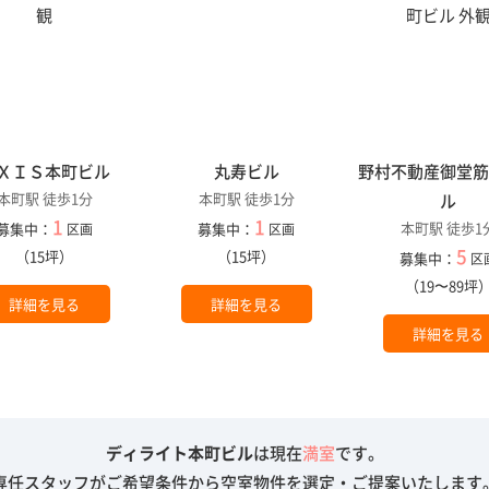
ＸＩＳ本町ビル
丸寿ビル
野村不動産御堂
本町駅 徒歩1分
本町駅 徒歩1分
ル
1
1
本町駅 徒歩1
募集中：
募集中：
区画
区画
5
（15坪）
（15坪）
募集中：
区
（19〜89坪
詳細を見る
詳細を見る
詳細を見る
ディライト本町ビル
は現在
満室
です。
専任スタッフがご希望条件から空室物件を選定・ご提案いたします