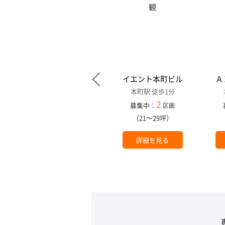
１
ニシモトビル
イエント本町ビル
Ａ
本町駅 徒歩1分
本町駅 徒歩1分
1
2
募集中：
募集中：
区画
区画
（18坪）
（21〜29坪）
詳細を見る
詳細を見る