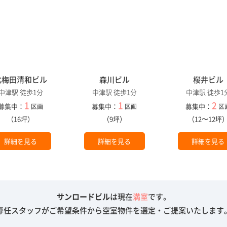
北梅田清和ビル
森川ビル
桜井ビル
中津駅 徒歩1分
中津駅 徒歩1分
中津駅 徒歩1
1
1
2
募集中：
募集中：
募集中：
区画
区画
区
（16坪）
（9坪）
（12〜12坪
詳細を見る
詳細を見る
詳細を見る
サンロードビル
は現在
満室
です。
専任スタッフがご希望条件から空室物件を選定・ご提案いたします