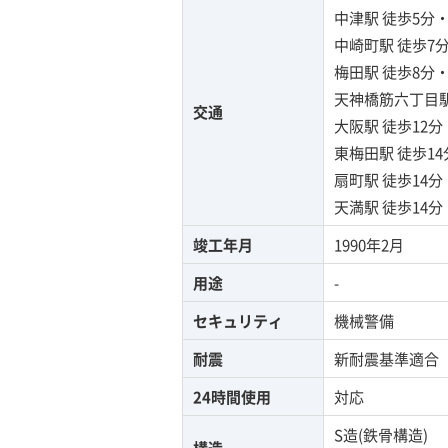
中津駅
徒歩5分
中崎町駅
徒歩7
梅田駅
徒歩8分
天神橋筋六丁目
交通
大阪駅
徒歩12
東梅田駅
徒歩1
扇町駅
徒歩14
天満駅
徒歩14
竣工年月
1990年2月
用途
-
セキュリティ
機械警備
耐震
新耐震基準適合
24時間使用
対応
S造(鉄骨構造)
構造