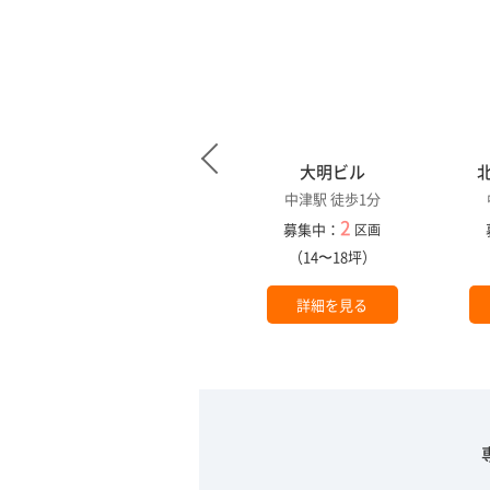
中津グランドビル
大明ビル
中津駅 徒歩2分
中津駅 徒歩1分
1
2
募集中：
募集中：
区画
区画
（36坪）
（14〜18坪）
詳細を見る
詳細を見る