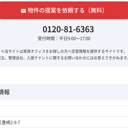
物件の提案を依頼する（無料）
email
0120-81-6363
受付時間：平日9:00～17:00
※当サイトは賃貸オフィスをお探しの方へ
空室情報を提供するサイトです。
貸主、管理会社、入居テナントに関する
お問い合わせにはお答えできかねます
情報
崎2-9-7