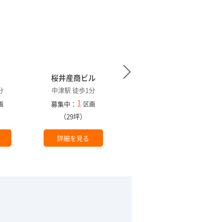
桜井産商ビル
第２北梅田ビル
分
中津駅 徒歩1分
中津駅 徒歩1分
1
1
募集中：
募集中：
画
区画
区画
）
（29坪）
（10坪）
詳細を見る
詳細を見る
。