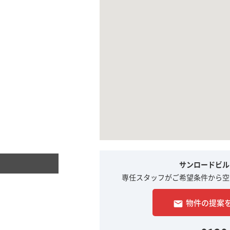
サンロードビル
専任スタッフがご希望条件から空
物件の提案
email