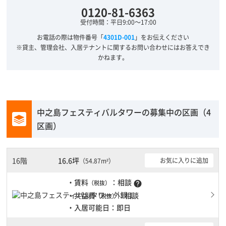
0120-81-6363
受付時間：平日9:00～17:00
お電話の際は物件番号「
4301D-001
」をお伝えください
※貸主、管理会社、入居テナントに関するお問い合わせにはお答えでき
かねます。
中之島フェスティバルタワーの募集中の区画（4
区画）
16階
16.6坪
お気に入りに追加
（54.87m²）
・賃料
：相談
（税抜）
help
・共益費
：相談
（税抜）
・入居可能日：即日