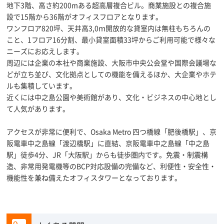
地下3階、高さ約200mある超高層複合ビル。商業施設との複合施
設で15階から36階がオフィスフロアとなります。
ワンフロア820坪、天井高3,0ｍ開放的な貸室内は無柱もちろんの
こと、1フロア16分割、最小貸室面積33坪からご利用可能で様々な
ニーズにお応えします。
周辺には企業の本社や商業施設、大阪市中央公会堂や国際会議場な
どが立ち並び、文化拠点としての機能を備えるほか、大企業やホテ
ルも集積しています。
近くには中之島公園や美術館があり、文化・ビジネスの中心地とし
て人気があります。
アクセスが非常に便利で、Osaka Metro 四つ橋線「肥後橋駅」、京
阪電車中之島線「渡辺橋駅」に直結、京阪電車中之島線「中之島
駅」徒歩4分、JR「大阪駅」からも徒歩圏内です。免震・制震構
造、非常用発電機等のBCP対応設備の完備など、利便性・安全性・
機能性を兼ね備えたオフィスタワーとなっております。