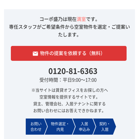
コーポ盛乃は現在
満室
です。
専任スタッフがご希望条件から空室物件を選定・ご提案い
たします。
物件の提案を依頼する（無料）
email
0120-81-6363
受付時間：平日9:00～17:00
※当サイトは賃貸オフィスをお探しの方へ
空室情報を提供するサイトです。
貸主、管理会社、入居テナントに関する
お問い合わせにはお答えできかねます。
お問い
物件選定・
入居
契約・
合わせ
内見
申込み
入居